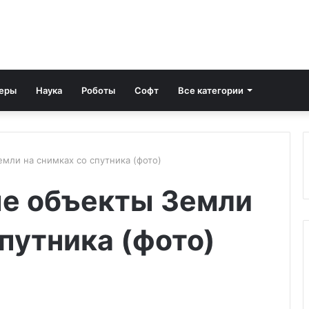
еры
Наука
Роботы
Софт
Все категории
мли на снимках со спутника (фото)
е объекты Земли
спутника (фото)