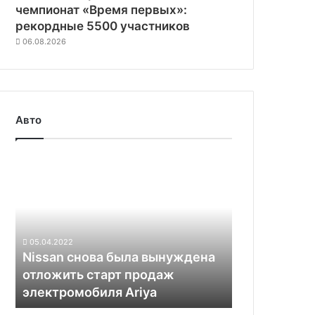
чемпионат «Время первых»:
рекордные 5500 участников
06.08.2026
Авто
Nissan
снова
была
вынуждена
отложить
старт
05.04.2022
продаж
Nissan снова была вынуждена
электромобиля
отложить старт продаж
Ariya
электромобиля Ariya
Электромобили