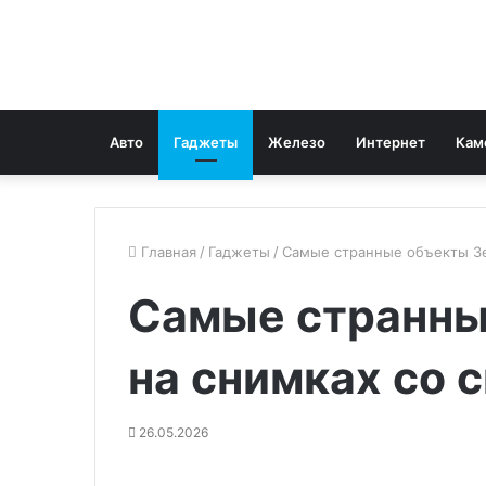
Авто
Гаджеты
Железо
Интернет
Кам
Главная
/
Гаджеты
/
Самые странные объекты Зе
Самые странны
на снимках со 
26.05.2026