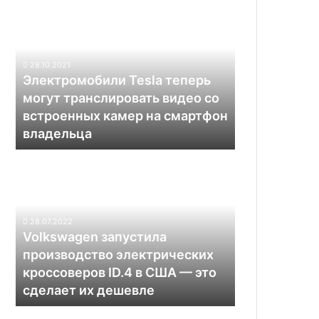
Tesla
теперь
могут
транслировать
28.10.2021
видео
Электромобили Tesla теперь
со
могут транслировать видео со
встроенных
встроенных камер на смартфон
камер
владельца
на
смартфон
Volkswagen
владельца
запустила
производство
электрических
кроссоверов
28.07.2022
ID.4
Volkswagen запустила
в
производство электрических
США
кроссоверов ID.4 в США — это
—
сделает их дешевле
это
сделает
Rivian