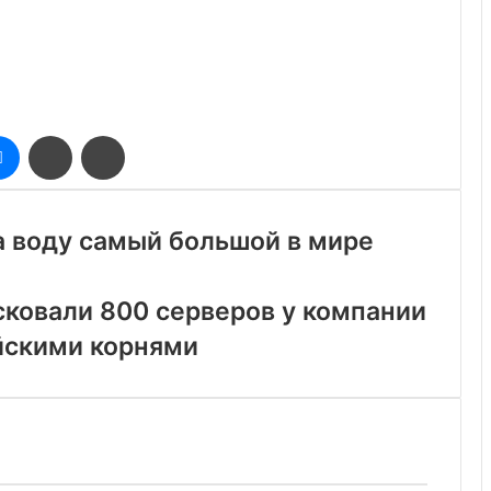
оклассники
Messenger
Поделиться
Печатать
через
электронную
почту
а воду самый большой в мире
ковали 800 серверов у компании
йскими корнями