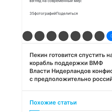
взгляд на современный мир:
35фотографийПоделиться
Facebook
Twitter
LinkedIn
Pinterest
Reddit
Вконтакте
Одн
Пекин готовится спустить н
корабль поддержки ВМФ
Власти Нидерландов конфис
с предположительно росси
Похожие статьи