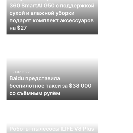
G50
360 SmartAI G50 с поддержкой
с
сухой и влажной уборки
поддержкой
подарят комплект аксессуаров
сухой
на $27
и
влажной
Baidu
уборки
представила
подарят
беспилотное
комплект
такси
аксессуаров
за
на
$38
$27
21.07.2022
000
Baidu представила
со
беспилотное такси за $38 000
съёмным
со съёмным рулём
рулём
Роботы-
пылесосы
ILIFE
V8
24.05.2022
Plus
Роботы-пылесосы ILIFE V8 Plus