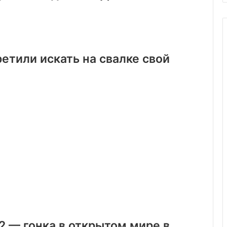
етили искать на свалке свой
2 — гонка в открытом мире в