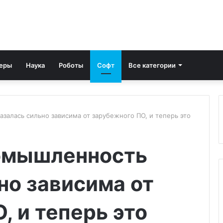
еры
Наука
Роботы
Софт
Все категории
залась сильно зависима от зарубежного ПО, и теперь это
омышленность
но зависима от
, и теперь это