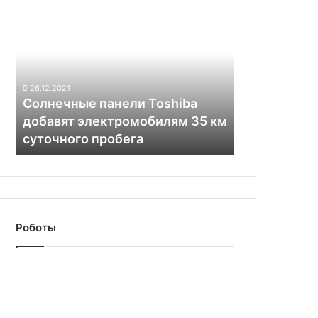
Солнечные
панели
Toshiba
добавят
электромобилям
35
26.12.2021
км
Солнечные панели Toshiba
суточного
добавят электромобилям 35 км
пробега
суточного пробега
Роботы
Amazon
получит
в
своё