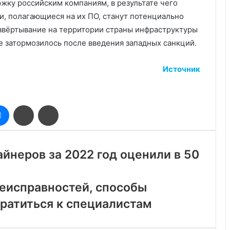
жку российским компаниям, в результате чего
и, полагающиеся на их ПО, станут потенциально
азвёртывание на территории страны инфраструктуры
же затормозилось после введения западных санкций.
Источник
оклассники
Messenger
Поделиться
Печатать
через
электронную
почту
йнеров за 2022 год оценили в 50
еисправностей, способы
братиться к специалистам