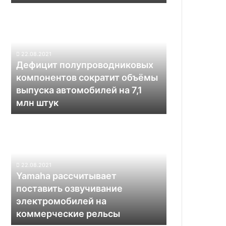
Дефицит
полупроводниковых
компонентов
сократит
объёмы
22.08.2021
выпуска
Дефицит полупроводниковых
автомобилей
компонентов сократит объёмы
на
выпуска автомобилей на 7,1
7,1
млн штук
млн
штук
Yamaha
рассчитывает
поставить
озвучивание
электромобилей
22.08.2021
на
Yamaha рассчитывает
коммерческие
поставить озвучивание
рельсы
электромобилей на
коммерческие рельсы