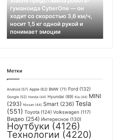
Xiaomi представила робота-
—
гуманоида CyberOne — он
он
ходит со скоростью 3,6 км/ч,
ходит
носит 1,5 кг одной рукой и
со
понимает эмоции
скоростью
3,6
км/
ч,
носит
1,5
Метки
кг
одной
рукой
Ford
(132)
Apple
(62)
BMW
(71)
Android
(57)
и
MINI
Hyundai
(89)
Google
(52)
понимает
Honda
(44)
Kia
(44)
Tesla
(293)
Smart
(236)
эмоции
Nissan
(44)
(551)
Toyota
(124)
Volkswagen
(117)
Видео
(254)
Интересное
(130)
Ноутбуки
(4126)
Технологии
(4220)