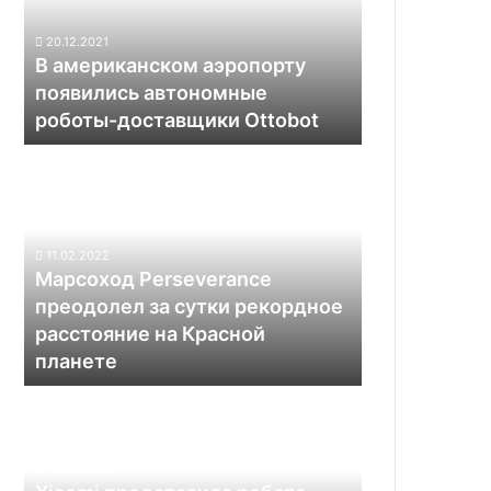
автономные
роботы-
20.12.2021
доставщики
В американском аэропорту
Ottobot
появились автономные
роботы-доставщики Ottobot
Марсоход
Perseverance
преодолел
за
сутки
11.02.2022
рекордное
Марсоход Perseverance
расстояние
преодолел за сутки рекордное
на
расстояние на Красной
Красной
планете
планете
Xiaomi
представила
робота-
гуманоида
13.08.2022
CyberOne