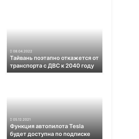
Тайвань
поэтапно
откажется
от
транспорта
с
ДВС
08.04.2022
к
Тайвань поэтапно откажется от
2040
транспорта с ДВС к 2040 году
году
Функция
автопилота
Tesla
будет
доступна
по
подписке
05.12.2021
Функция автопилота Tesla
будет доступна по подписке