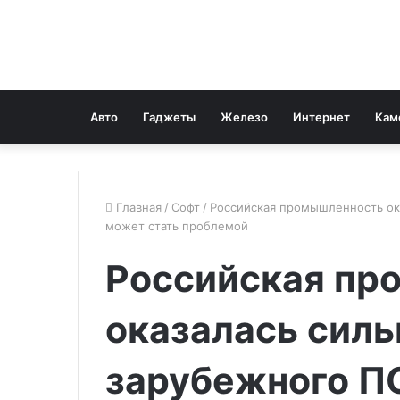
Авто
Гаджеты
Железо
Интернет
Кам
Главная
/
Софт
/
Российская промышленность ока
может стать проблемой
Российская пр
оказалась силь
зарубежного ПО