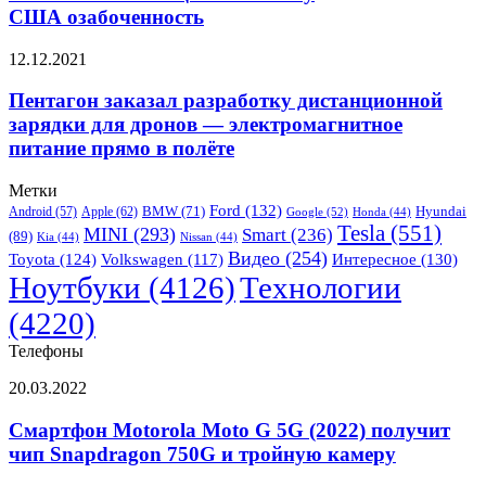
космической
залива
США озабоченность
станции
и
вызвала
обратно
Пентагон
12.12.2021
у
заказал
США озабоченность
разработку
Пентагон заказал разработку дистанционной
дистанционной
зарядки для дронов — электромагнитное
зарядки
питание прямо в полёте
для
дронов —
Метки
электромагнитное
Ford
(132)
Hyundai
Apple
(62)
BMW
(71)
питание
Android
(57)
Google
(52)
Honda
(44)
Tesla
(551)
MINI
(293)
Smart
(236)
прямо
(89)
Kia
(44)
Nissan
(44)
в
Видео
(254)
Toyota
(124)
Volkswagen
(117)
Интересное
(130)
полёте
Ноутбуки
(4126)
Технологии
(4220)
Телефоны
Смартфон
20.03.2022
Motorola
Moto
Смартфон Motorola Moto G 5G (2022) получит
G
чип Snapdragon 750G и тройную камеру
5G
(2022)