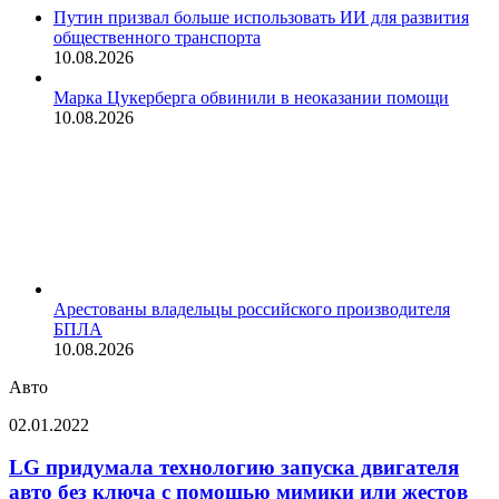
Путин призвал больше использовать ИИ для развития
общественного транспорта
10.08.2026
Марка Цукерберга обвинили в неоказании помощи
10.08.2026
Арестованы владельцы российского производителя
БПЛА
10.08.2026
Авто
LG
02.01.2022
придумала
технологию
LG придумала технологию запуска двигателя
запуска
авто без ключа с помощью мимики или жестов