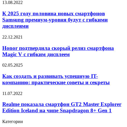
К
13.08.2022
получит
2025
чип
году
К 2025 году половина новых смартфонов
Snapdragon
половина
Samsung премиум-уровня будут с гибкими
750G
новых
и
дисплеями
смартфонов
тройную
Samsung
камеру
Honor
22.12.2021
премиум-
подтвердила
уровня
скорый
Honor подтвердила скорый релиз смартфона
будут
релиз
с
Magic V с гибким дисплеем
смартфона
гибкими
Magic
дисплеями
Как
02.05.2025
V
создать
с
и
Как создать и развивать успешную IT-
гибким
развивать
компанию: практические советы и секреты
дисплеем
успешную
IT-
Realme
11.07.2022
компанию:
показала
практические
смартфон
Realme показала смартфон GT2 Master Explorer
советы
GT2
Edition Iceland на чипе Snapdragon 8+ Gen 1
и
Master
секреты
Explorer
Категории
Edition