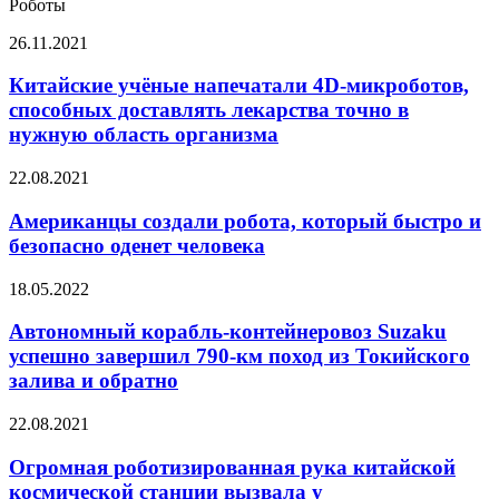
Роботы
E-
NEVA
Китайские
26.11.2021
учёные
напечатали
Китайские учёные напечатали 4D-микроботов,
4D-
способных доставлять лекарства точно в
микроботов,
нужную область организма
способных
доставлять
Американцы
22.08.2021
лекарства
создали
точно
робота,
Американцы создали робота, который быстро и
в
который
нужную
безопасно оденет человека
быстро
область
и
организма
Автономный
18.05.2022
безопасно
корабль-
оденет
контейнеровоз
Автономный корабль-контейнеровоз Suzaku
человека
Suzaku
успешно завершил 790-км поход из Токийского
успешно
залива и обратно
завершил
790-
Огромная
22.08.2021
км
роботизированная
поход
рука
Огромная роботизированная рука китайской
из
китайской
Токийского
космической станции вызвала у