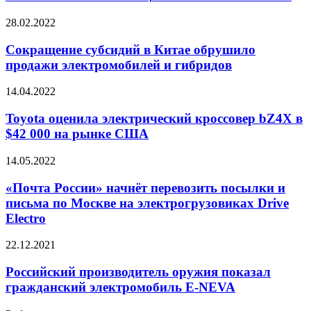
двигателя
авто
Сокращение
28.02.2022
без
субсидий
ключа
в
Сокращение субсидий в Китае обрушило
с
Китае
продажи электромобилей и гибридов
помощью
обрушило
мимики
продажи
или
Toyota
14.04.2022
электромобилей
жестов
оценила
и
электрический
Toyota оценила электрический кроссовер bZ4X в
гибридов
кроссовер
$42 000 на рынке США
bZ4X
в
«Почта
14.05.2022
$42
России»
000
начнёт
«Почта России» начнёт перевозить посылки и
на
перевозить
письма по Москве на электрогрузовиках Drive
рынке
посылки
США
Electro
и
письма
Российский
22.12.2021
по
производитель
Москве
оружия
Российский производитель оружия показал
на
показал
электрогрузовиках
гражданский электромобиль E-NEVA
гражданский
Drive
электромобиль
Electro