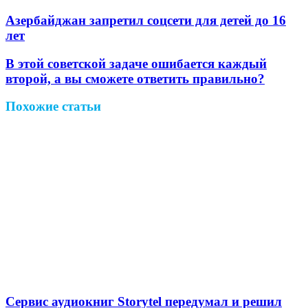
Facebook
Twitter
LinkedIn
Pinterest
Reddit
Вконтакте
Одноклассники
Messenger
Messenger
WhatsApp
Telegram
Viber
Поделиться
Печатать
через
Азербайджан запретил соцсети для детей до 16
электронную
лет
почту
В этой советской задаче ошибается каждый
второй, а вы сможете ответить правильно?
Похожие статьи
Сервис аудиокниг Storytel передумал и решил