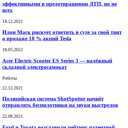
оказались
эффективными в предотвращении ДТП, но не
эффективными
всех
в
предотвращении
Илон
18.12.2021
ДТП,
Маск
но
рискует
Илон Маск рискует ответить в суде за свой твит
не
ответить
всех
о продаже 10 % акций Tesla
в
суде
Acer
18.05.2022
за
Electric
свой
Scooter
Acer Electric Scooter ES Series 3 — надёжный
твит
ES
складной электросамокат
о
Series
продаже
3 —
10
Роботы
надёжный
%
складной
Полицейская
22.12.2021
акций
электросамокат
система
Tesla
ShotSpotter
Полицейская система ShotSpotter начнёт
начнёт
отправлять беспилотники на звуки выстрелов
отправлять
беспилотники
Ford
22.08.2021
на
и
звуки
Toyota
Ford и Toyota возглавили рейтинг патентной