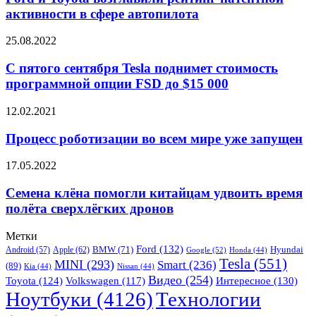
выстрелов
возглавили
активности в сфере автопилота
рейтинг
патентной
С
25.08.2022
активности
пятого
в
сентября
С пятого сентября Tesla поднимет стоимость
сфере
Tesla
программной опции FSD до $15 000
автопилота
поднимет
стоимость
Процесс
12.02.2021
программной
роботизации
опции
во
Процесс роботизации во всем мире уже запущен
FSD
всем
до
мире
Семена
17.05.2022
$15
уже
клёна
000
запущен
помогли
Семена клёна помогли китайцам удвоить время
китайцам
полёта сверхлёгких дронов
удвоить
время
Метки
полёта
Ford
(132)
Hyundai
Apple
(62)
BMW
(71)
Android
(57)
Google
(52)
Honda
(44)
сверхлёгких
Tesla
(551)
MINI
(293)
Smart
(236)
(89)
дронов
Kia
(44)
Nissan
(44)
Видео
(254)
Toyota
(124)
Volkswagen
(117)
Интересное
(130)
Ноутбуки
(4126)
Технологии