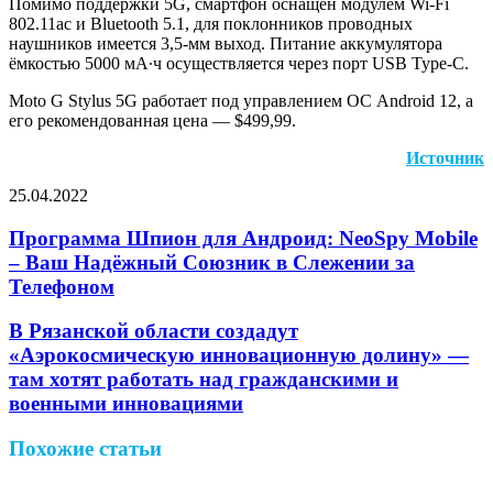
Помимо поддержки 5G, смартфон оснащён модулем Wi-Fi
802.11ac и Bluetooth 5.1, для поклонников проводных
наушников имеется 3,5-мм выход. Питание аккумулятора
ёмкостью 5000 мА∙ч осуществляется через порт USB Type-C.
Moto G Stylus 5G работает под управлением ОС Android 12, а
его рекомендованная цена — $499,99.
Источник
25.04.2022
Facebook
Twitter
LinkedIn
Pinterest
Reddit
Вконтакте
Одноклассники
Messenger
Messenger
WhatsApp
Telegram
Viber
Поделиться
Печатать
через
Программа Шпион для Андроид: NeoSpy Mobile
электронную
– Ваш Надёжный Союзник в Слежении за
почту
Телефоном
В Рязанской области создадут
«Аэрокосмическую инновационную долину» —
там хотят работать над гражданскими и
военными инновациями
Похожие статьи