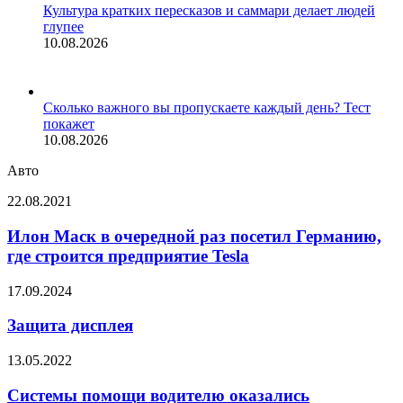
Культура кратких пересказов и саммари делает людей
глупее
10.08.2026
Сколько важного вы пропускаете каждый день? Тест
покажет
10.08.2026
Авто
Илон
22.08.2021
Маск
в
Илон Маск в очередной раз посетил Германию,
очередной
где строится предприятие Tesla
раз
посетил
Защита
17.09.2024
Германию,
дисплея
где
Защита дисплея
строится
предприятие
Системы
13.05.2022
Tesla
помощи
водителю
Системы помощи водителю оказались