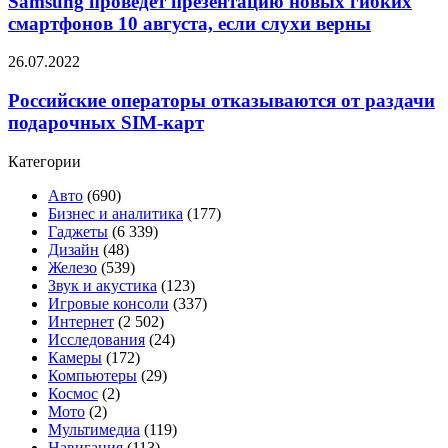
Samsung проведёт презентацию новых гибких
стать
новых
самым
смартфонов 10 августа, если слухи верны
гибких
доступным
смартфонов
среди
Российские
26.07.2022
10
себе
операторы
августа,
подобных
отказываются
Российские операторы отказываются от раздачи
если
от
подарочных SIM-карт
слухи
раздачи
верны
подарочных
Категории
SIM-
карт
Авто
(690)
Бизнес и аналитика
(177)
Гаджеты
(6 339)
Дизайн
(48)
Железо
(539)
Звук и акустика
(123)
Игровые консоли
(337)
Интернет
(2 502)
Исследования
(24)
Камеры
(172)
Компьютеры
(29)
Космос
(2)
Мото
(2)
Мультимедиа
(119)
Навигация
(113)