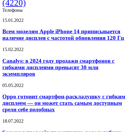
(4220)
Телефоны
Всем
15.01.2022
моделям
Apple
Всем моделям Apple iPhone 14 приписывается
iPhone
наличие дисплея с частотой обновления 120 Гц
14
приписывается
Canalys:
15.02.2022
наличие
в
дисплея
2024
Canalys: в 2024 году продажи смартфонов с
с
году
гибкими дисплеями превысят 30 млн
частотой
продажи
обновления
экземпляров
смартфонов
120
с
Гц
Oppo
05.05.2022
гибкими
готовит
дисплеями
смартфон-
Oppo готовит смартфон-раскладушку с гибким
превысят
раскладушку
30
дисплеем — он может стать самым доступным
с
млн
среди себе подобных
гибким
экземпляров
дисплеем —
Samsung
18.07.2022
он
проведёт
может
презентацию