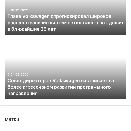
систем
автономного
18.02.2022
Глава Volkswagen спрогнозировал широкое
вождения
распространение систем автономного вождения
в
в ближайшие 25 лет
ближайшие
25
Совет
лет
директоров
Volkswagen
настаивает
на
более
агрессивном
24.05.2022
Совет директоров Volkswagen настаивает на
развитии
более агрессивном развитии программного
программного
направления
направления
Метки