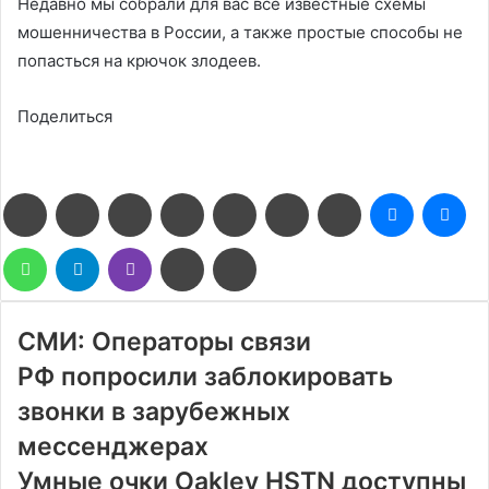
Недавно мы собрали для вас все известные схемы
мошенничества в России, а также простые способы не
попасться на крючок злодеев.
Поделиться
Facebook
Twitter
LinkedIn
Pinterest
Reddit
Вконтакте
Одноклассники
Messenge
Me
WhatsApp
Telegram
Viber
Поделиться
Печатать
через
электронную
почту
СМИ: Операторы связи
РФ попросили заблокировать
звонки в зарубежных
мессенджерах
Умные очки Oakley HSTN доступны