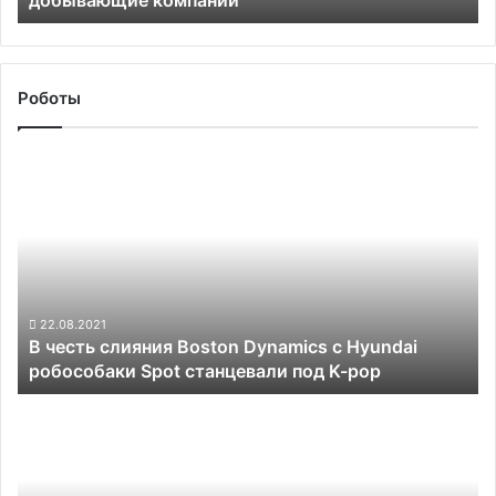
добывающие
компании
Роботы
В
честь
слияния
Boston
Dynamics
с
Hyundai
робособаки
22.08.2021
В честь слияния Boston Dynamics с Hyundai
Spot
робособаки Spot станцевали под K-pop
станцевали
под
Калифорнийские
K-
учёные
pop
построили
самого