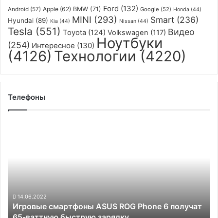
Ford
(132)
Apple
(62)
BMW
(71)
Android
(57)
Google
(52)
Honda
(44)
MINI
(293)
Smart
(236)
Hyundai
(89)
Kia
(44)
Nissan
(44)
Tesla
(551)
Видео
Toyota
(124)
Volkswagen
(117)
Ноутбуки
(254)
Интересное
(130)
(4126)
Технологии
(4220)
Телефоны
Игровые
смартфоны
ASUS
ROG
Phone
6
получат
65-
14.06.2022
Игровые смартфоны ASUS ROG Phone 6 получат
ваттную
65-ваттную быструю зарядку
быструю