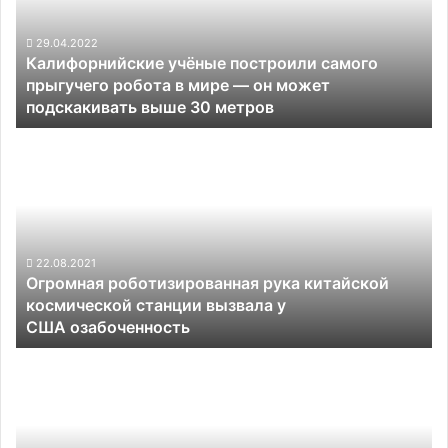
прыгучего
робота
в
29.04.2022
Калифорнийские учёные построили самого
мире —
прыгучего робота в мире — он может
он
подскакивать выше 30 метров
может
подскакивать
Огромная
выше
роботизированная
30
рука
метров
китайской
космической
станции
вызвала
22.08.2021
Огромная роботизированная рука китайской
у
космической станции вызвала у
США озабоченность
США озабоченность
Глава
Volkswagen
спрогнозировал
широкое
распространение