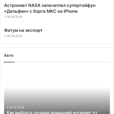
Астронавт NASA запечатлел супертайфун
«Дельфин» с борта МКС на iPhone
06.08.2026
Фатум на экспорт
06.08.2026
Авто
Как
выбрать
лучший
домашний
интернет
от
МТС
в
02.12.2024
Как выбрать лучший домашний интернет от
Москве: