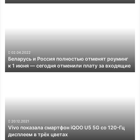
%
Беларусь
и
Россия
полностью
отменят
роуминг
к
1
02.04.2022
Беларусь и Россия полностью отменят роуминг
июня —
к 1 июня — сегодня отменили плату за входящие
сегодня
отменили
Vivo
плату
показала
за
смартфон
входящие
iQOO
U5
5G
со
120-
20.12.2021
Vivo показала смартфон iQOO U5 5G со 120-Гц
Гц
дисплеем в трёх цветах
дисплеем