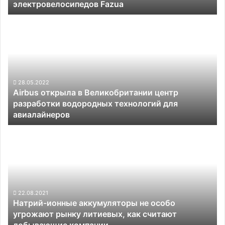
электровелосипедов Fazua
Airbus
открыла
в
Великобритании
центр
разработки
водородных
28.05.2022
Airbus открыла в Великобритании центр
технологий
разработки водородных технологий для
для
авиалайнеров
авиалайнеров
Натрий-
ионные
аккумуляторы
не
особо
угрожают
рынку
22.08.2021
Натрий-ионные аккумуляторы не особо
литиевых,
угрожают рынку литиевых, как считают
как
добывающие компании
считают