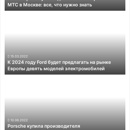
МТС в Москве: все, что нужно знать
все,
что
К
нужно
2024
знать
году
Ford
будет
предлагать
на
рынке
15.03.2022
К 2024 году Ford будет предлагать на рынке
Европы
Европы девять моделей электромобилей
девять
моделей
Porsche
электромобилей
купила
производителя
электровелосипедов
Fazua
10.06.2022
Porsche купила производителя