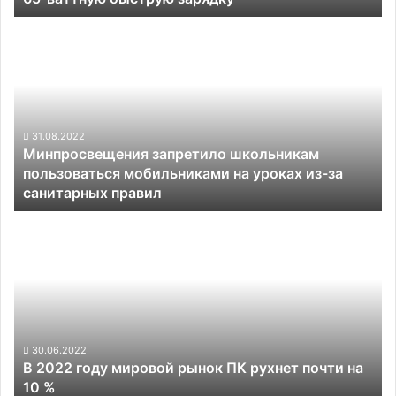
зарядку
Минпросвещения
запретило
школьникам
пользоваться
мобильниками
на
уроках
31.08.2022
Минпросвещения запретило школьникам
из-
пользоваться мобильниками на уроках из-за
за
санитарных правил
санитарных
правил
В
2022
году
мировой
рынок
ПК
рухнет
почти
30.06.2022
В 2022 году мировой рынок ПК рухнет почти на
на
10 %
10