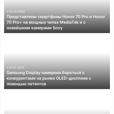
Pro
и
Honor
30.05.2022
Представлены смартфоны Honor 70 Pro и Honor
70
70 Pro+ на мощных чипах MediaTek и с
Pro+
новейшими камерами Sony
на
мощных
Samsung
чипах
Display
MediaTek
намерена
и
бороться
с
с
новейшими
конкурентами
камерами
на
07.02.2022
Sony
Samsung Display намерена бороться с
рынке
конкурентами на рынке OLED-дисплеев с
OLED-
помощью патентов
дисплеев
с
Смартфон
помощью
iQOO
патентов
Neo6
со
120-