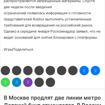
распространяются запрещенные материалы. Спустя
две недели после введения
ограничений появилась информация о готовности
представителей Roblox выполнить установленные
требования для возвращения на российский рынок.
Однако в середине января Роскомнадзор заявил, что не
видит оснований для снятия блокировки с платформы.
ИгрыПоделиться
Facebook
Twitter
LinkedIn
Pinterest
Reddit
Вконтакте
Одноклассники
Messenge
Me
WhatsApp
Telegram
Viber
Поделиться
Печатать
через
электронную
почту
В Москве продлят две линии метро