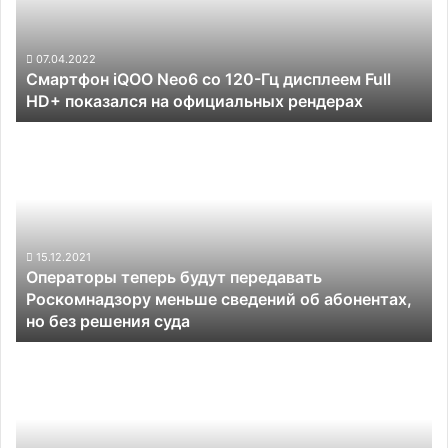
Гц
дисплеем
Full
07.04.2022
Смартфон iQOO Neo6 со 120-Гц дисплеем Full
HD+
HD+ показался на официальных рендерах
показался
на
Операторы
официальных
теперь
рендерах
будут
передавать
Роскомнадзору
меньше
сведений
15.12.2021
Операторы теперь будут передавать
об
Роскомнадзору меньше сведений об абонентах,
абонентах,
но без решения суда
но
без
Realme
решения
показала,
суда
как
смартфон
9