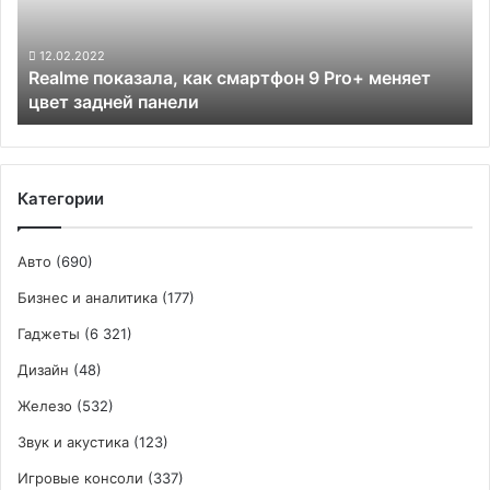
Pro+
меняет
цвет
12.02.2022
Realme показала, как смартфон 9 Pro+ меняет
задней
цвет задней панели
панели
Категории
Авто
(690)
Бизнес и аналитика
(177)
Гаджеты
(6 321)
Дизайн
(48)
Железо
(532)
Звук и акустика
(123)
Игровые консоли
(337)