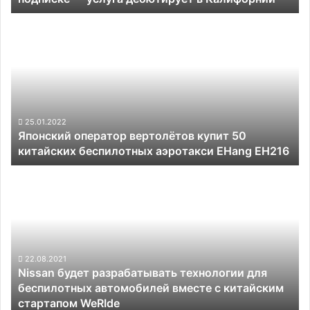
Калифорнии
Японский
оператор
вертолётов
купит
50
китайских
беспилотных
аэротакси
25.01.2022
Японский оператор вертолётов купит 50
EHang EH216
китайских беспилотных аэротакси EHang EH216
Nissan
будет
разрабатывать
технологии
для
беспилотных
автомобилей
22.08.2021
Nissan будет разрабатывать технологии для
вместе
беспилотных автомобилей вместе с китайским
с
стартапом WeRIde
китайским