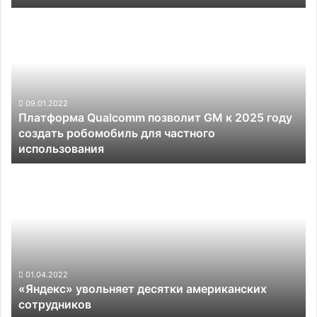
стартапом
Платформа
WeRIde
Qualcomm
позволит
GM
к
2025
году
09.01.2022
Платформа Qualcomm позволит GM к 2025 году
создать
создать робомобиль для частного
робомобиль
использования
для
частного
«Яндекс»
использования
увольняет
десятки
американских
сотрудников
01.04.2022
«Яндекс» увольняет десятки американских
сотрудников