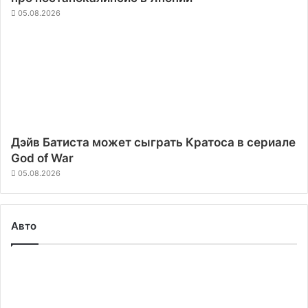
05.08.2026
Дэйв Батиста может сыграть Кратоса в сериале
God of War
05.08.2026
Авто
Китайский
электромобиль
BYD
Seal