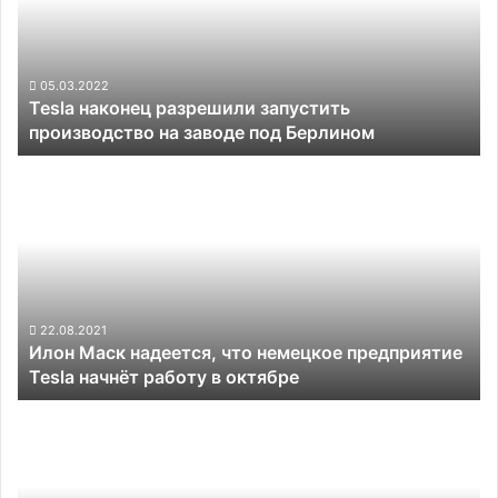
производство
на
заводе
под
05.03.2022
Tesla наконец разрешили запустить
Берлином
производство на заводе под Берлином
Илон
Маск
надеется,
что
немецкое
предприятие
Tesla
начнёт
22.08.2021
Илон Маск надеется, что немецкое предприятие
работу
Tesla начнёт работу в октябре
в
октябре
Оценено
влияние
украинских
событий