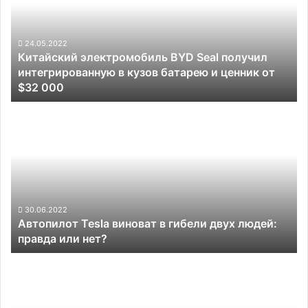
получил
интегрированную
в
24.05.2022
Китайский электромобиль BYD Seal получил
кузов
интегрированную в кузов батарею и ценник от
батарею
$32 000
и
ценник
Автопилот
от
Tesla
$32
виноват
000
в
гибели
двух
людей:
правда
30.06.2022
Автопилот Tesla виноват в гибели двух людей:
или
правда или нет?
нет?
Tesla
наконец
разрешили
запустить