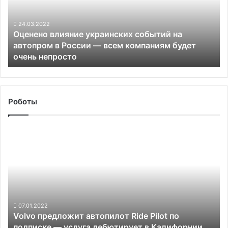
на
автопром
в
24.03.2022
Оценено влияние украинских событий на
России —
автопром в России — всем компаниям будет
всем
очень непросто
компаниям
будет
очень
непросто
Роботы
Volvo
предложит
автопилот
Ride
Pilot
по
подписке —
услуга
07.01.2022
Volvo предложит автопилот Ride Pilot по
дебютирует
подписке — услуга дебютирует в Калифорнии
в