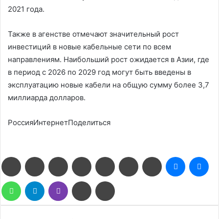
2021 года.
Также в агенстве отмечают значительный рост
инвестиций в новые кабельные сети по всем
направлениям. Наибольший рост ожидается в Азии, где
в период с 2026 по 2029 год могут быть введены в
эксплуатацию новые кабели на общую сумму более 3,7
миллиарда долларов.
РоссияИнтернетПоделиться
Facebook
Twitter
LinkedIn
Pinterest
Reddit
Вконтакте
Одноклассники
Messenge
Me
WhatsApp
Telegram
Viber
Поделиться
Печатать
через
электронную
почту