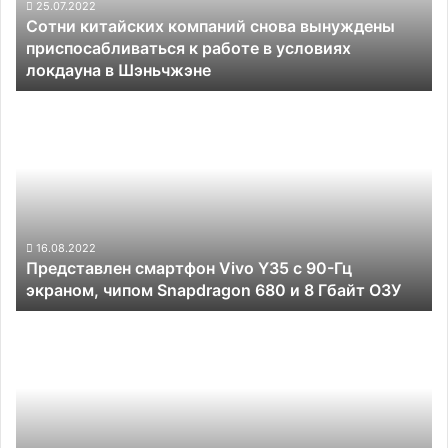
к
25.07.2022
Сотни китайских компаний снова вынуждены
работе
приспосабливаться к работе в условиях
в
локдауна в Шэньчжэне
условиях
локдауна
Представлен
в
смартфон
Шэньчжэне
Vivo
Y35
c
90-
Гц
экраном,
16.08.2022
Представлен смартфон Vivo Y35 c 90-Гц
чипом
экраном, чипом Snapdragon 680 и 8 Гбайт ОЗУ
Snapdragon
680
Apple
и
не
8
планирует
Гбайт
возвращать
ОЗУ
поддержку
шумоподавления
в