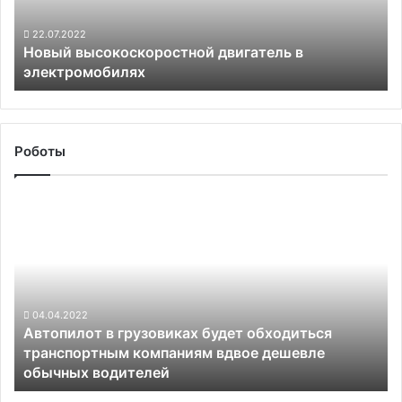
22.07.2022
Новый высокоскоростной двигатель в
электромобилях
Роботы
Автопилот
в
грузовиках
будет
обходиться
транспортным
компаниям
04.04.2022
Автопилот в грузовиках будет обходиться
вдвое
транспортным компаниям вдвое дешевле
дешевле
обычных водителей
обычных
водителей
Суд