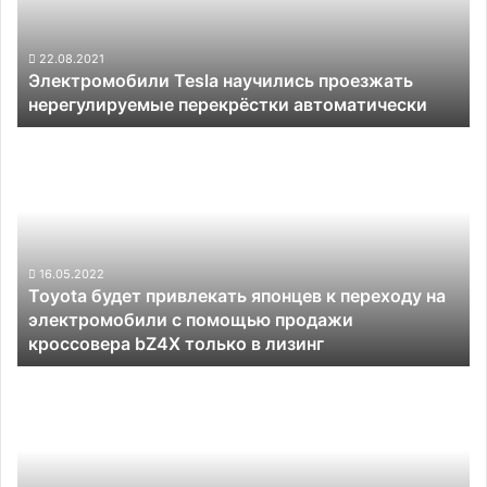
перекрёстки
автоматически
22.08.2021
Электромобили Tesla научились проезжать
нерегулируемые перекрёстки автоматически
Toyota
будет
привлекать
японцев
к
переходу
на
16.05.2022
Toyota будет привлекать японцев к переходу на
электромобили
электромобили с помощью продажи
с
кроссовера bZ4X только в лизинг
помощью
продажи
Коммерческий
кроссовера
электросамолёт
bZ4X
De
только
Havilland
в
Beaver
лизинг