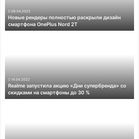
OnePlus
Nord
09.04.2022
Новые рендеры полностью раскрыли дизайн
2T
смартфона OnePlus Nord 2T
Realme
запустила
акцию
«Дни
супербренда»
со
скидками
на
14.04.2022
Realme запустила акцию «Дни супербренда» со
смартфоны
скидками на смартфоны до 30 %
до
30
Сотни
%
китайских
компаний
снова
вынуждены
приспосабливаться