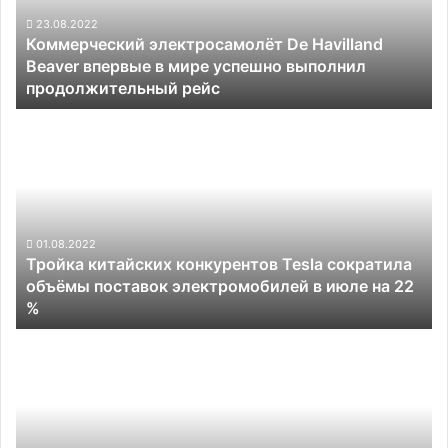
впервые
в
23.08.2022
Коммерческий электросамолёт De Havilland
мире
Beaver впервые в мире успешно выполнил
успешно
продолжительный рейс
выполнил
продолжительный
Тройка
рейс
китайских
конкурентов
Tesla
сократила
объёмы
поставок
01.08.2022
Тройка китайских конкурентов Tesla сократила
электромобилей
объёмы поставок электромобилей в июле на 22
в
%
июле
на
Новый
22
высокоскоростной
%
двигатель
в
электромобилях