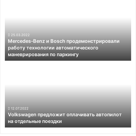
Benz
и
Bosch
продемонстрировали
работу
технологии
25.03.2022
Mercedes-Benz и Bosch продемонстрировали
автоматического
работу технологии автоматического
маневрирования
маневрирования по паркингу
по
паркингу
Volkswagen
предложит
оплачивать
автопилот
на
отдельные
поездки
12.07.2022
Volkswagen предложит оплачивать автопилот
на отдельные поездки