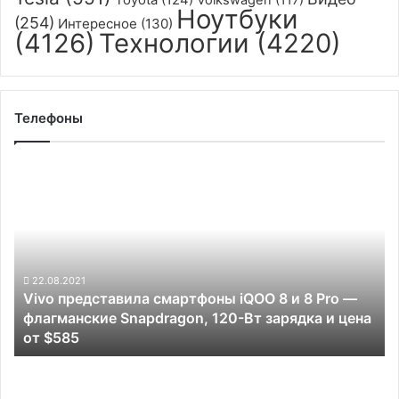
Ноутбуки
(254)
Интересное
(130)
(4126)
Технологии
(4220)
Телефоны
Vivo
представила
смартфоны
iQOO
8
и
8
22.08.2021
Vivo представила смартфоны iQOO 8 и 8 Pro —
Pro
флагманские Snapdragon, 120-Вт зарядка и цена
—
от $585
флагманские
Snapdragon,
Oppo
120-
готовит
Вт