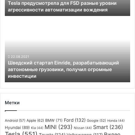
Tesla предусмотрела для FSD разные уровни
вождения
агрессивности автоматизации вождения
Шведский
стартап
Einride,
разрабатывающий
автономные
грузовики,
получил
22.08.2021
Шведский стартап Einride, разрабатывающий
огромные
автономные грузовики, получил огромные
инвестиции
инвестиции
Метки
Ford
(132)
Apple
(62)
BMW
(71)
Android
(57)
Google
(52)
Honda
(44)
MINI
(293)
Smart
(236)
Hyundai
(89)
Kia
(44)
Nissan
(44)
Tesla
(551)
Видео
Toyota
(124)
Volkswagen
(117)