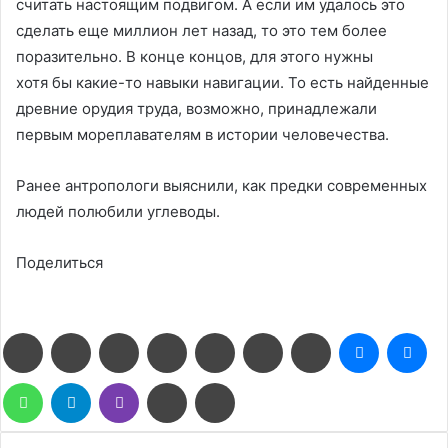
считать настоящим подвигом. А если им удалось это
сделать еще миллион лет назад, то это тем более
поразительно. В конце концов, для этого нужны
хотя бы какие-то навыки навигации. То есть найденные
древние орудия труда, возможно, принадлежали
первым мореплавателям в истории человечества.
Ранее антропологи выяснили, как предки современных
людей полюбили углеводы.
Поделиться
Facebook
Twitter
LinkedIn
Pinterest
Reddit
Вконтакте
Одноклассники
Messenge
Me
WhatsApp
Telegram
Viber
Поделиться
Печатать
через
электронную