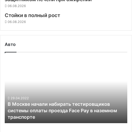
06.08.2026
Стойки в полный рост
06.08.2026
Авто
В
Москве
начали
набирать
тестировщиков
системы
оплаты
29.04.2022
В Москве начали набирать тестировщиков
проезда
системы оплаты проезда Face Pay в наземном
Face
транспорте
Pay
в
Калифорния
наземном
отозвала