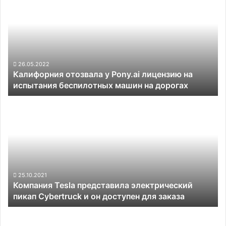
транспорте
у
Pony.ai
лицензию
на
испытания
беспилотных
26.05.2022
Калифорния отозвала у Pony.ai лицензию на
машин
испытания беспилотных машин на дорогах
на
дорогах
Компания
Tesla
представила
электрический
пикап
Cybertruck
и
он
25.10.2021
Компания Tesla представила электрический
доступен
пикап Cybertruck и он доступен для заказа
для
заказа
Rivian
пришлось