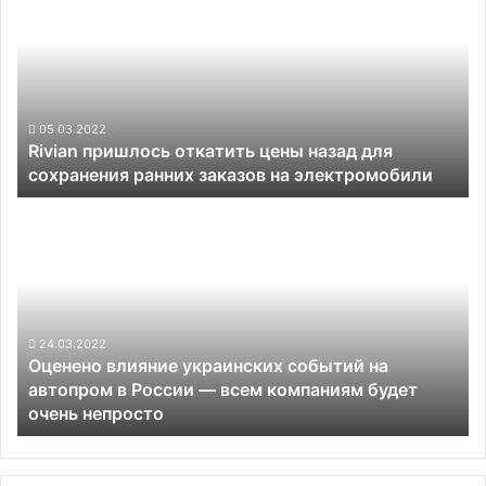
откатить
цены
назад
для
сохранения
ранних
05.03.2022
Rivian пришлось откатить цены назад для
заказов
сохранения ранних заказов на электромобили
на
электромобили
Оценено
влияние
украинских
событий
на
автопром
в
24.03.2022
Оценено влияние украинских событий на
России —
автопром в России — всем компаниям будет
всем
очень непросто
компаниям
будет
очень
непросто