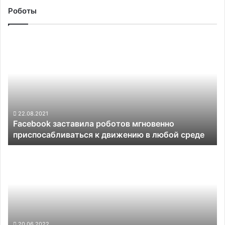
Роботы
Facebook
заставила
роботов
мгновенно
приспосабливаться
к
движению
в любой
22.08.2021
Facebook заставила роботов мгновенно
среде
приспосабливаться к движению в любой среде
Робомобиль
JIDU
Robo-
01
использует
чипы
NVIDIA
для
20.06.2022