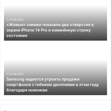
два
отверстия
в
экране
27.08.2022
«Живые» снимки показали два отверстия в
iPhone
экране iPhone 14 Pro и изменённую строку
14
состояния
Pro
и
Samsung
изменённую
надеется
строку
утроить
состояния
продажи
смартфонов
с
гибкими
22.08.2021
Samsung надеется утроить продажи
дисплеями
смартфонов с гибкими дисплеями в этом году
в
благодаря новинкам
этом
году
благодаря
новинкам