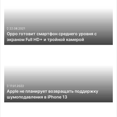
смартфон
зарядка
среднего
и
уровня
цена
с
от
экраном
$585
Full
22.08.2021
Oppo готовит смартфон среднего уровня с
HD+
экраном Full HD+ и тройной камерой
и
тройной
Apple
камерой
не
планирует
возвращать
поддержку
шумоподавления
в
iPhone
17.01.2022
Apple не планирует возвращать поддержку
13
шумоподавления в iPhone 13
«Живые»
снимки
показали