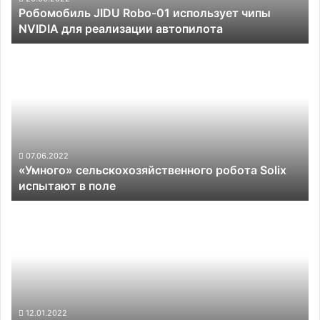
Робомобиль JIDU Robo-01 использует чипы
реализации
NVIDIA для реализации автопилота
автопилота
«Умного»
сельскохозяйственного
робота
Solix
испытают
в
поле
07.06.2022
«Умного» сельскохозяйственного робота Solix
испытают в поле
Tesla
предусмотрела
для
FSD
разные
уровни
агрессивности
автоматизации
12.01.2022