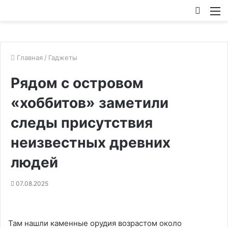
Искат
М
Главная
/
Гаджеты
Рядом с островом
«хоббитов» заметили
следы присутствия
неизвестных древних
людей
07.08.2025
Там нашли каменные орудия возрастом около