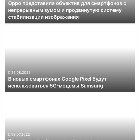
Oppo представила объектив для смартфонов с
зумом
непрерывным зумом и продвинутую систему
и
стабилизации изображения
продвинутую
систему
В
стабилизации
новых
изображения
смартфонах
Google
Pixel
будут
использоваться
5G-
26.08.2021
В новых смартфонах Google Pixel будут
модемы
использоваться 5G-модемы Samsung
Samsung
В
июньском
рейтинге
самых
мощных
смартфонов
доминируют
03.07.2022