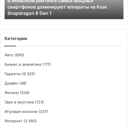
В июньском рейтинге самых мощных
аппараты
смартфонов доминируют аппараты на базе
на
Snapdragon 8 Gen 1
базе
Snapdragon
8
Gen
1
Категории
Авто
(690)
Бизнес и аналитика
(177)
Гаджеты
(6 325)
Дизайн
(48)
Железо
(534)
Звук и акустика
(123)
Игровые консоли
(337)
Интернет
(2 493)