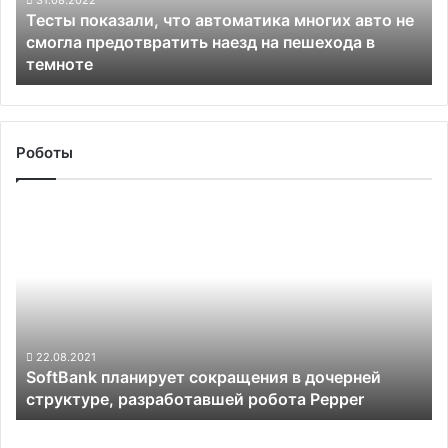
Тесты показали, что автоматика многих авто не
смогла
смогла предотвратить наезд на пешехода в
предотвратить
темноте
наезд
на
пешехода
в
темноте
Роботы
SoftBank
планирует
сокращения
в
дочерней
структуре,
разработавшей
робота
22.08.2021
SoftBank планирует сокращения в дочерней
Pepper
структуре, разработавшей робота Pepper
Denso