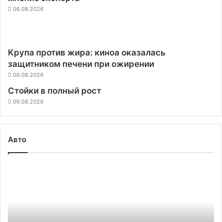
06.08.2026
Крупа против жира: киноа оказалась
защитником печени при ожирении
06.08.2026
Стойки в полный рост
06.08.2026
Авто
Первые
проблемы
с
Volkswagen
ID.3
—