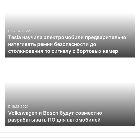
электромобили
предварительно
натягивать
ремни
безопасности
22.07.2022
Tesla научила электромобили предварительно
до
натягивать ремни безопасности до
столкновения
столкновения по сигналу с бортовых камер
по
сигналу
Volkswagen
с
и
бортовых
Bosch
камер
будут
совместно
разрабатывать
ПО
для
16.12.2021
Volkswagen и Bosch будут совместно
автомобилей
разрабатывать ПО для автомобилей