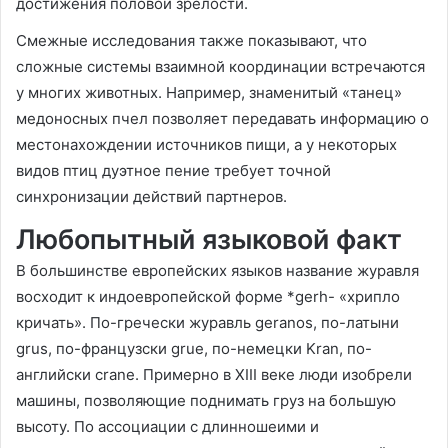
достижения половой зрелости.
Смежные исследования также показывают, что
сложные системы взаимной координации встречаются
у многих животных. Например, знаменитый «танец»
медоносных пчел позволяет передавать информацию о
местонахождении источников пищи, а у некоторых
видов птиц дуэтное пение требует точной
синхронизации действий партнеров.
Любопытный языковой факт
В большинстве европейских языков название журавля
восходит к индоевропейской форме *gerh- «хрипло
кричать». По-гречески журавль geranos, по-латыни
grus, по-французски grue, по-немецки Kran, по-
английски crane. Примерно в XIII веке люди изобрели
машины, позволяющие поднимать груз на большую
высоту. По ассоциации с длинношеими и