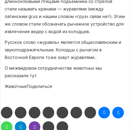
длинноклювыми птицами подъемники со стрелой
стали называть кранами — журавлями (между
латинским grus и нашим словом «груз» связи нет). Этим
же словом стали обозначать рычажное устройство для
извлечение ведер с водой из колодцев.
Русское слово «журавль» является общеславянским и
звукоподражательным. Колодцы с рычагом в
Восточной Европе тоже зовут журавлями..
О межвидовом сотрудничестве животных мы
рассказали тут.
ЖивотныеПоделиться
Facebook
Twitter
LinkedIn
Pinterest
Reddit
Вконтакте
Одноклассники
Messenge
Me
WhatsApp
Telegram
Viber
Поделиться
Печатать