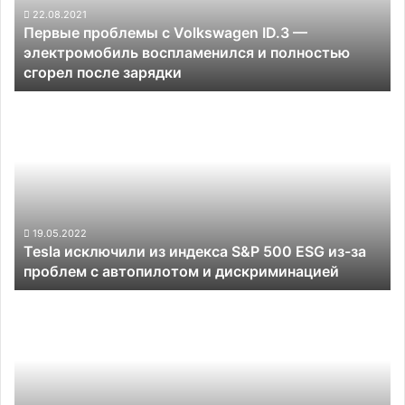
электромобиль
22.08.2021
Первые проблемы с Volkswagen ID.3 —
воспламенился
электромобиль воспламенился и полностью
и
сгорел после зарядки
полностью
сгорел
Tesla
после
исключили
зарядки
из
индекса
S&P
500
ESG
из-
19.05.2022
Tesla исключили из индекса S&P 500 ESG из-за
за
проблем с автопилотом и дискриминацией
проблем
с
Renault
автопилотом
анонсировала
и
компактный
дискриминацией
электрический
кемпер
Hippie