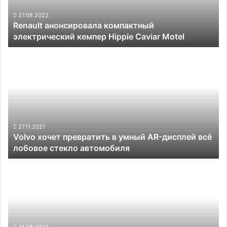
Caviar
Motel
27.08.2022
Renault анонсировала компактный
электрический кемпер Hippie Caviar Motel
Volvo
хочет
превратить
в
умный
AR-
дисплей
всё
27.11.2021
Volvo хочет превратить в умный AR-дисплей всё
лобовое
лобовое стекло автомобиля
стекло
автомобиля
Тесты
показали,
что
автоматика
многих
авто
не
31.08.2022