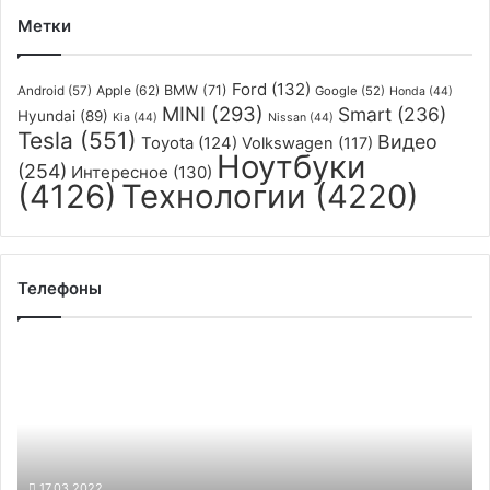
Метки
Ford
(132)
Apple
(62)
BMW
(71)
Android
(57)
Google
(52)
Honda
(44)
MINI
(293)
Smart
(236)
Hyundai
(89)
Kia
(44)
Nissan
(44)
Tesla
(551)
Видео
Toyota
(124)
Volkswagen
(117)
Ноутбуки
(254)
Интересное
(130)
(4126)
Технологии
(4220)
Телефоны
Цены
на
технику
Apple
сильно
выросли
в
17.03.2022