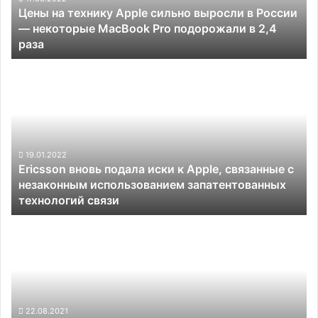
Цены на технику Apple сильно выросли в России
России
— некоторые MacBook Pro подорожали в 2,4
—
раза
некоторые
MacBook
Ericsson
Pro
вновь
подорожали
подала
в
иски
2,4
к
раза
Apple,
связанные
19.01.2022
Ericsson вновь подала иски к Apple, связанные с
с
незаконным использованием запатентованных
незаконным
технологий связи
использованием
запатентованных
Oppo
технологий
представила
связи
объектив
для
смартфонов
с
непрерывным
22.08.2021