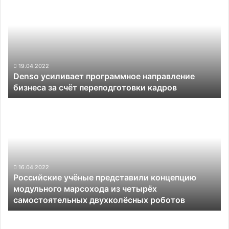
усиливает
программное
направление
бизнеса
за
счёт
переподготовки
19.04.2022
Denso усиливает программное направление
кадров
бизнеса за счёт переподготовки кадров
Российские
учёные
представили
концепцию
модульного
марсохода
из
16.04.2022
Российские учёные представили концепцию
четырёх
модульного марсохода из четырёх
самостоятельных
самостоятельных двухколёсных роботов
двухколёсных
роботов
Tesla
научила