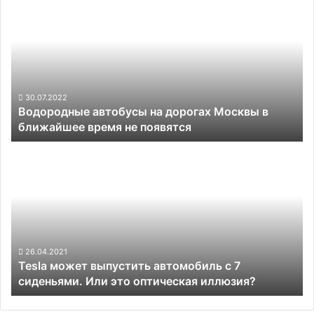
автобусы
на
дорогах
Москвы
в
ближайшее
время
30.07.2022
Водородные автобусы на дорогах Москвы в
не
ближайшее время не появятся
появятся
Tesla
может
выпустить
автомобиль
с
7
сиденьями.
Или
26.04.2021
Tesla может выпустить автомобиль с 7
это
сиденьями. Или это оптическая иллюзия?
оптическая
иллюзия?