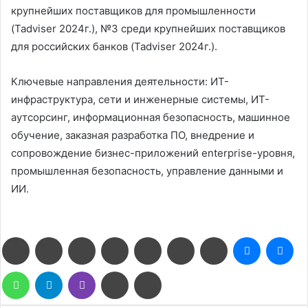
крупнейших поставщиков для промышленности
(Tadviser 2024г.), №3 среди крупнейших поставщиков
для российских банков (Tadviser 2024г.).
Ключевые направления деятельности: ИТ-
инфраструктура, сети и инженерные системы, ИТ-
аутсорсинг, информационная безопасность, машинное
обучение, заказная разработка ПО, внедрение и
сопровождение бизнес-приложений enterprise-уровня,
промышленная безопасность, управление данными и
ИИ.
Facebook
Twitter
LinkedIn
Pinterest
Reddit
Вконтакте
Одноклассники
Messenge
Me
WhatsApp
Telegram
Viber
Поделиться
Печатать
через
электронную