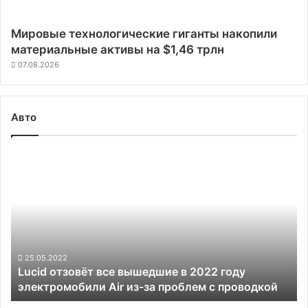
Мировые технологические гиганты накопили
материальные активы на $1,46 трлн
07.08.2026
Авто
Lucid
отзовёт
все
вышедшие
в
2022
году
электромобили
25.05.2022
Lucid отзовёт все вышедшие в 2022 году
Air
электромобили Air из-за проблем с проводкой
из-
за
Илон