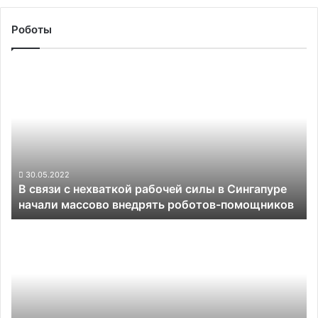
Роботы
В
связи
с
нехваткой
рабочей
силы
в
Сингапуре
30.05.2022
В связи с нехваткой рабочей силы в Сингапуре
начали
начали массово внедрять роботов-помощников
массово
внедрять
Японские
роботов-
учёные
помощников
научили
робота
аккуратно
снимать
кожуру