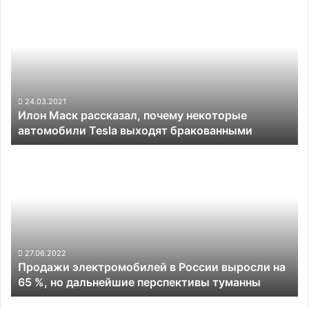
проблем
Маск
с
рассказал,
проводкой
почему
некоторые
автомобили
Tesla
выходят
24.03.2021
Илон Маск рассказал, почему некоторые
бракованными
автомобили Tesla выходят бракованными
Продажи
электромобилей
в
России
выросли
на
65 %,
но
27.06.2022
Продажи электромобилей в России выросли на
дальнейшие
65 %, но дальнейшие перспективы туманны
перспективы
туманны
Водородные