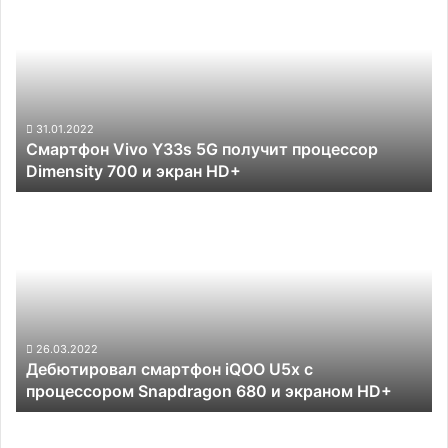
Vivo
Y33s
5G
получит
процессор
Dimensity
700
31.01.2022
Смартфон Vivo Y33s 5G получит процессор
и
Dimensity 700 и экран HD+
экран
HD+
Дебютировал
смартфон
iQOO
U5x
с
процессором
Snapdragon
680
26.03.2022
Дебютировал смартфон iQOO U5x с
и
процессором Snapdragon 680 и экраном HD+
экраном
HD+
Meizu
представила