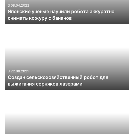
с
08.04.2022
Японские учёные научили робота аккуратно
бананов
снимать кожуру с бананов
Создан
сельскохозяйственный
робот
для
выжигания
сорняков
лазерами
22.08.2021
Создан сельскохозяйственный робот для
выжигания сорняков лазерами
С
пятого
сентября
Tesla
поднимет
стоимость
программной