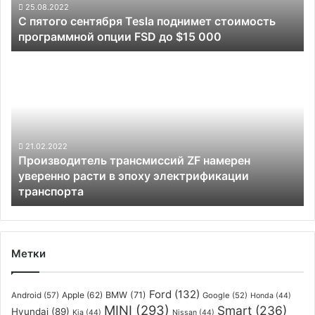
опции
25.08.2022
С пятого сентября Tesla поднимет стоимость
FSD
программной опции FSD до $15 000
до
$15
Производитель
000
трансмиссий
ZF
намерен
уверенно
расти
в
21.02.2022
Производитель трансмиссий ZF намерен
эпоху
уверенно расти в эпоху электрификации
электрификации
транспорта
транспорта
Метки
Ford
(132)
Apple
(62)
BMW
(71)
Android
(57)
Google
(52)
Honda
(44)
MINI
(293)
Smart
(236)
Hyundai
(89)
Kia
(44)
Nissan
(44)