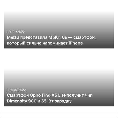
Mblu
10s
—
смартфон,
который сильно
напоминает
10.07.2022
Meizu представила Mblu 10s — смартфон,
iPhone
который сильно напоминает iPhone
Смартфон
Oppo
Find
X5
Lite
получит
чип
Dimensity
20.02.2022
Смартфон Oppo Find X5 Lite получит чип
900
Dimensity 900 и 65-Вт зарядку
и
65-
Вт
зарядку