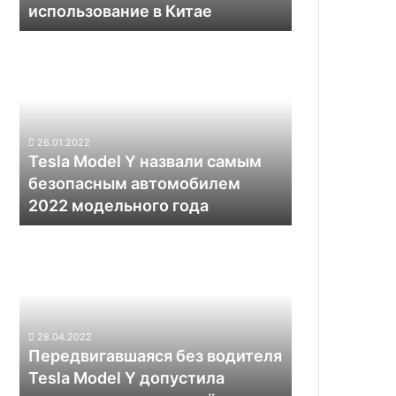
использование в Китае
в
Китае
Tesla
Model
Y
назвали
самым
безопасным
26.01.2022
автомобилем
Tesla Model Y назвали самым
2022
безопасным автомобилем
модельного
2022 модельного года
года
Передвигавшаяся
без
водителя
Tesla
Model
Y
28.04.2022
допустила
Передвигавшаяся без водителя
столкновение
Tesla Model Y допустила
с