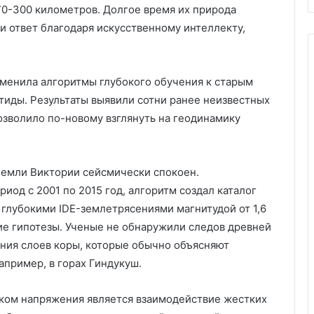
70-300 километров. Долгое время их природа
и ответ благодаря искусственному интеллекту,
менила алгоритмы глубокого обучения к старым
иды. Результаты выявили сотни ранее неизвестных
озволило по-новому взглянуть на геодинамику
Земли Виктории сейсмически спокоен.
иод с 2001 по 2015 год, алгоритм создал каталог
ь глубокими IDE-землетрясениями магнитудой от 1,6
ие гипотезы. Ученые не обнаружили следов древней
ения слоев коры, которые обычно объясняют
апример, в горах Гиндукуш.
иком напряжения является взаимодействие жестких