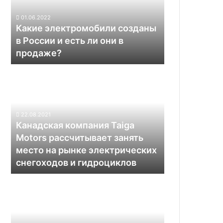
России
и
01.06.2022
есть
Какие электромобили созданы
ли
в России и есть ли они в
они
продаже?
в
продаже?
Канадская
компания
Taiga
Motors
рассчитывает
22.08.2021
занять
Канадская компания Taiga
место
Motors рассчитывает занять
на
место на рынке электрических
рынке
снегоходов и гидроциклов
электрических
снегоходов
Заработная
и
плата
гидроциклов
Илона
Маска
в