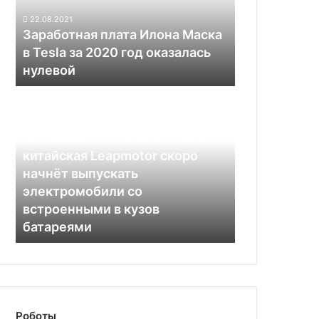
Tesla
22.08.2021
за
Заработная плата Илона Маска
2020
в Tesla за 2020 год оказалась
год
нулевой
оказалась
нулевой
Инновации
не
только
03.05.2022
Инновации не только у Tesla:
у
Tesla:
китайская Leapmotor скоро
китайская Leapmotor
начнёт выпускать
скоро
электромобили со
начнёт
встроенными в кузов
выпускать
батареями
электромобили
со
встроенными
в
кузов
батареями
Роботы