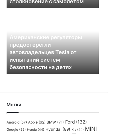
столкновение с самолётом
самолётом
Американские
регуляторы
предостерегли
автовладельцев
19.08.2022
Tesla
Американские регуляторы
от
предостерегли
испытаний
автовладельцев Tesla от
систем
испытаний систем
безопасности
безопасности на детях
на
детях
Метки
Ford
(132)
Apple
(62)
BMW
(71)
Android
(57)
MINI
Hyundai
(89)
Google
(52)
Honda
(44)
Kia
(44)