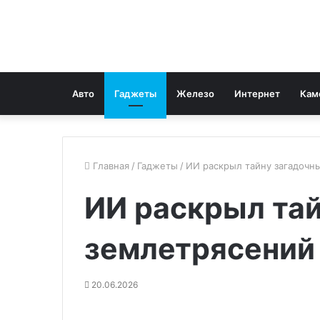
Авто
Гаджеты
Железо
Интернет
Кам
Главная
/
Гаджеты
/
ИИ раскрыл тайну загадочн
ИИ раскрыл та
землетрясений
20.06.2026