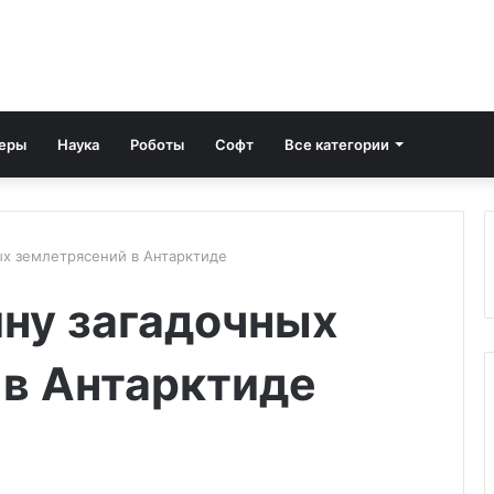
еры
Наука
Роботы
Софт
Все категории
ых землетрясений в Антарктиде
йну загадочных
 в Антарктиде