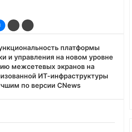
оклассники
Messenger
Поделиться
Печатать
через
электронную
почту
 функциональность платформы
ки и управления на новом уровне
ию межсетевых экранов на
лизованной ИТ-инфраструктуры
учшим по версии CNews