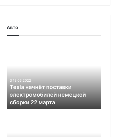
Авто
Tesla
начнёт
поставки
электромобилей
немецкой
сборки
13.03.2022
22
Tesla начнёт поставки
марта
электромобилей немецкой
сборки 22 марта
Какие
электромобили
созданы
в