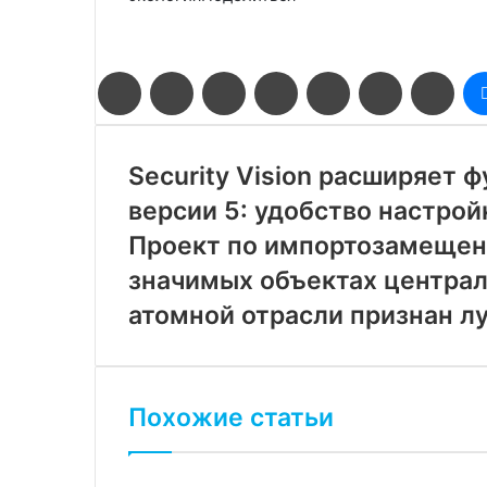
Facebook
Twitter
LinkedIn
Pinterest
Reddit
Вконтакте
Одн
Security Vision расширяет
версии 5: удобство настрой
Проект по импортозамещен
значимых объектах центра
атомной отрасли признан л
Похожие статьи