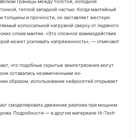
 вблизи границы между толстой, холодной
тонкой, теплой западной частью. Когда мантийный
ом толщины и прочности, он заставляет жесткую
бляемый колоссальной нагрузкой сверху от ледяного
боких слоев мантии. «Это сложное взаимодействие
ерой может усиливать напряженность», — отмечают
вает, что подобные скрытые землетрясения могут
 они оставались незамеченными из-
аким образом, использование нейросетей открывает
омог смоделировать движение разлома при мощном
рова. Подробности — в другом материале Hi-Tech