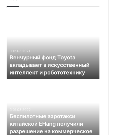
Венчурный
фонд
Toyota
вкладывает
в
искусственный
12.03.2021
интеллект
Венчурный фонд Toyota
и
вкладывает в искусственный
робототехнику
интеллект и робототехнику
Беспилотные
аэротакси
китайской
EHang
получили
01.03.2022
разрешение
Беспилотные аэротакси
на
китайской EHang получили
коммерческое
разрешение на коммерческое
использование