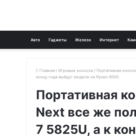
Авто
Гаджеты
Железо
Интернет
Кам
Главная
/
Игровые консоли
/
Портативная консол
концу года выйдут модели на Ryzen 6000
Портативная ко
Next все же по
7 5825U, а к ко