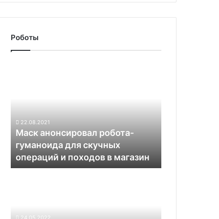
Роботы
Маск
анонсировал
робота-
гуманоида
для
скучных
22.08.2021
операций
Маск анонсировал робота-
и
гуманоида для скучных
походов
операций и походов в магазин
в
магазин
Совет
директоров
Volkswagen
настаивает
на
24.05.2022