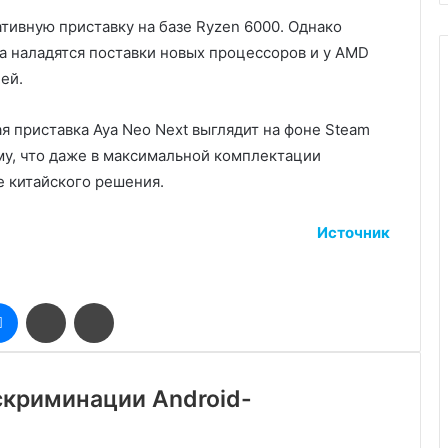
ативную приставку на базе Ryzen 6000. Однако
да наладятся поставки новых процессоров и у AMD
ей.
я приставка Aya Neo Next выглядит на фоне Steam
му, что даже в максимальной комплектации
е китайского решения.
Источник
оклассники
Messenger
Поделиться
Печатать
через
электронную
почту
скриминации Android-