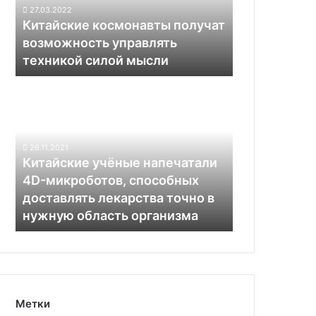
техникой
27.03.2022
силой
Китайские космонавты получат
мысли
возможность управлять
техникой силой мысли
Китайские
учёные
напечатали
4D-
микроботов,
26.11.2021
способных
Китайские учёные напечатали
доставлять
4D-микроботов, способных
лекарства
доставлять лекарства точно в
точно
нужную область организма
в
нужную
область
организма
Метки