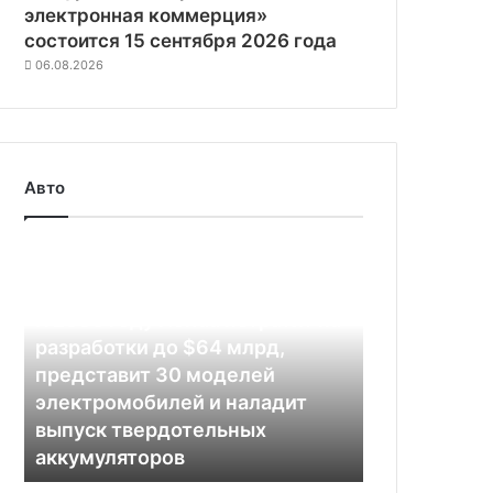
электронная коммерция»
состоится 15 сентября 2026 года
06.08.2026
Авто
К
2030
году
13.04.2022
К 2030 году Honda потратит на
Honda
потратит
разработки до $64 млрд,
на
представит 30 моделей
разработки
электромобилей и наладит
до
выпуск твердотельных
$64
аккумуляторов
млрд,
представит
Саудовская