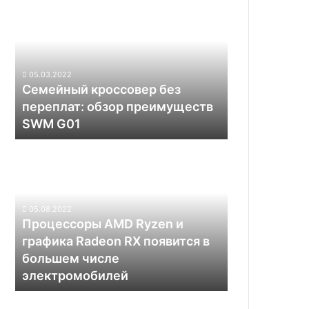
кроссовер
без
переплат:
обзор
преимуществ
05.03.2022
SWM
Семейный кроссовер без
G01
переплат: обзор преимуществ
SWM G01
Процессоры
AMD
Ryzen
и
графика
05.08.2022
Radeon
Процессоры AMD Ryzen и
RX
графика Radeon RX появится в
появится
большем числе
в
электромобилей
большем
числе
электромобилей