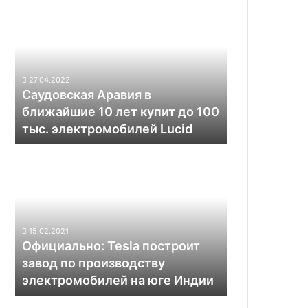
30
Аравия
моделей
в
электромобилей
ближайшие
и
10
наладит
лет
выпуск
27.04.2022
купит
Саудовская Аравия в
твердотельных
до
аккумуляторов
ближайшие 10 лет купит до 100
100
тыс. электромобилей Lucid
тыс.
электромобилей
Официально:
Lucid
Tesla
построит
завод
по
производству
15.02.2021
электромобилей
Официально: Tesla построит
на
завод по производству
юге
электромобилей на юге Индии
Индии
Семейный