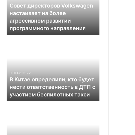
более
Совет директоров Volkswagen
агрессивном
настаивает на более
развитии
агрессивном развитии
программного
программного направления
направления
В
Китае
определили,
кто
будет
нести
01.08.2022
ответственность
В Китае определили, кто будет
в
нести ответственность в ДТП с
ДТП
участием беспилотных такси
с
участием
Китайские
беспилотных
космонавты
такси
получат
возможность
управлять