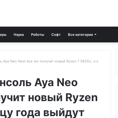
еры
Наука
Роботы
Софт
Все категории
ь Aya Neo Next все же получит новый Ryzen 7 5825U, а к
нсоль Aya Neo
лучит новый Ryzen
нцу года выйдут