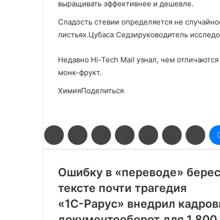
выращивать эффективнее и дешевле.
Сладость стевии определяется не случайно
листьях.Цубаса Седзируководитель исследо
Недавно Hi-Tech Mail узнал, чем отличаютс
монк-фрукт.
ХимияПоделиться
Facebook
Twitter
LinkedIn
Pinterest
Reddit
Вконтакте
Одн
Ошибку в «переводе» берест
тексте почти трагедия
«1С-Рарус» внедрил кадро
документооборот для 1 800