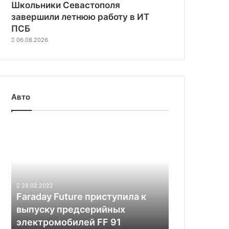
Школьники Севастополя
завершили летнюю работу в ИТ
ПСБ
06.08.2026
Авто
Faraday
Future
приступила
к
выпуску
предсерийных
28.02.2022
электромобилей
Faraday Future приступила к
FF
выпуску предсерийных
91
электромобилей FF 91