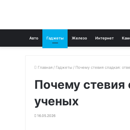
Авто
Гаджеты
Железо
Интернет
Кам
Главная
/
Гаджеты
/
Почему стевия сладкая: отв
Почему стевия 
ученых
16.05.2026