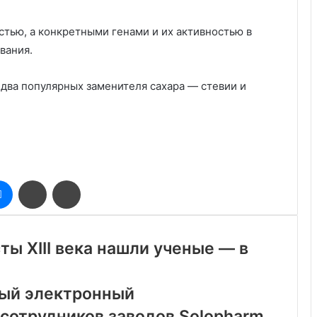
стью, а конкретными генами и их активностью в
вания.
я два популярных заменителя сахара — стевии и
оклассники
Messenger
Поделиться
Печатать
через
электронную
почту
ы XIII века нашли ученые — в
вый электронный
 сотрудников заводов Solopharm