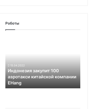
четвёртым
уровнем
автономности
Роботы
Индонезия
закупит
100
аэротакси
китайской
компании
15.04.2022
EHang
Индонезия закупит 100
аэротакси китайской компании
EHang
Китайские
робособаки
Unitree
обзавелись