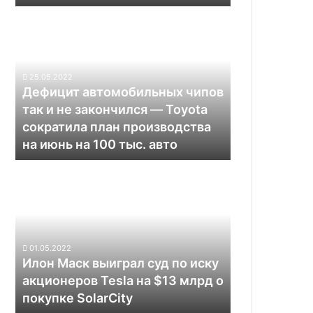
Дефицит
автомобильных
чипов
так
и
25.05.2022
не
Дефицит автомобильных чипов
закончился
так и не закончился — Toyota
—
сократила план производства
Toyota
на июнь на 100 тыс. авто
сократила
план
Илон
производства
Маск
на
выиграл
июнь
суд
на
по
100
иску
тыс.
01.05.2022
акционеров
Илон Маск выиграл суд по иску
авто
Tesla
акционеров Tesla на $13 млрд о
на
покупке SolarCity
$13
млрд