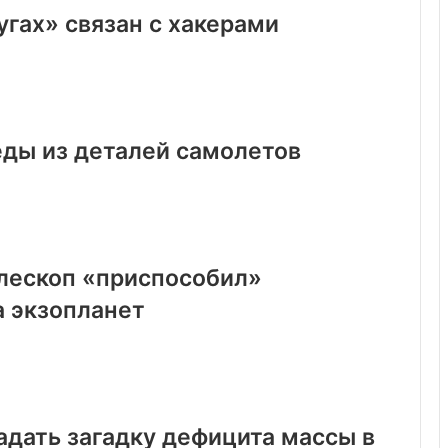
гах» связан с хакерами
ды из деталей самолетов
елескоп «приспособил»
а экзопланет
адать загадку дефицита массы в