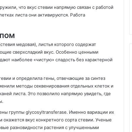
ужили, что вкус стевии напрямую связан с работой
летках листа они активируются. Работа
опом
(стевия медовая), листья которого содержат
ющие сверхсладкий вкус. Особенно ценными
 дают наиболее «чистую» сладость без характерной
тевии и определила гены, отвечающие за синтез
менили методы секвенирования отдельных клеток и
аней листа. Это позволило напрямую увидеть, где
ы.
ны группы glycosyltransferase. Именно вариации их
м окажется вкус конкретного сорта стевии. Ученые
новые разновидности растения с улучшенными