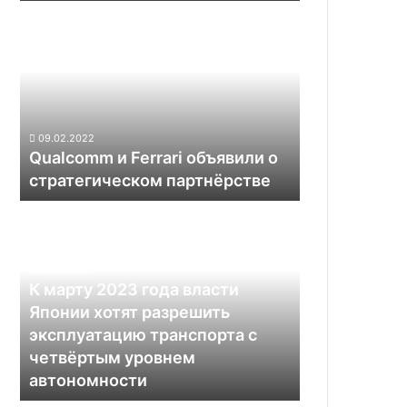
Qualcomm
о
и
покупке
Ferrari
SolarCity
объявили
о
стратегическом
партнёрстве
09.02.2022
Qualcomm и Ferrari объявили о
стратегическом партнёрстве
К
марту
2023
года
23.12.2021
власти
К марту 2023 года власти
Японии
Японии хотят разрешить
хотят
эксплуатацию транспорта с
разрешить
четвёртым уровнем
эксплуатацию
автономности
транспорта
с