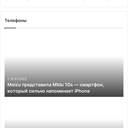
Телефоны
Meizu
представила
Mblu
10s
—
смартфон,
который сильно
напоминает
10.07.2022
Meizu представила Mblu 10s — смартфон,
iPhone
который сильно напоминает iPhone
Apple
во
время
пандемии
стала