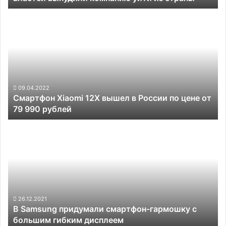
из
Смартфон
страны
Xiaomi
12X
вышел
в
России
по
цене
09.04.2022
Смартфон Xiaomi 12X вышел в России по цене от
от
79 990 рублей
79
990
В
рублей
Samsung
придумали
смартфон-
гармошку
с
большим
гибким
26.12.2021
В Samsung придумали смартфон-гармошку с
дисплеем
большим гибким дисплеем