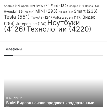
Ford
(132)
Apple
(62)
BMW
(71)
Android
(57)
Google
(52)
Honda
(44)
MINI
(293)
Smart
(236)
Hyundai
(89)
Kia
(44)
Nissan
(44)
Tesla
(551)
Видео
Toyota
(124)
Volkswagen
(117)
Ноутбуки
(254)
Интересное
(130)
(4126)
Технологии
(4220)
Телефоны
В
«М.Видео»
начали
продавать
подержанные
iPhone
и
они
17.07.2022
В «М.Видео» начали продавать подержанные
ненамного