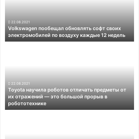
своих
электромобилей
по
воздуху
22.08.2021
Volkswagen пообещал обновлять софт своих
каждые
электромобилей по воздуху каждые 12 недель
12
недель
Toyota
научила
роботов
отличать
предметы
от
их
22.08.2021
Toyota научила роботов отличать предметы от
отражений —
их отражений — это большой прорыв в
это
робототехнике
большой
прорыв
Японские
в
учёные
робототехнике
научили
робота
аккуратно