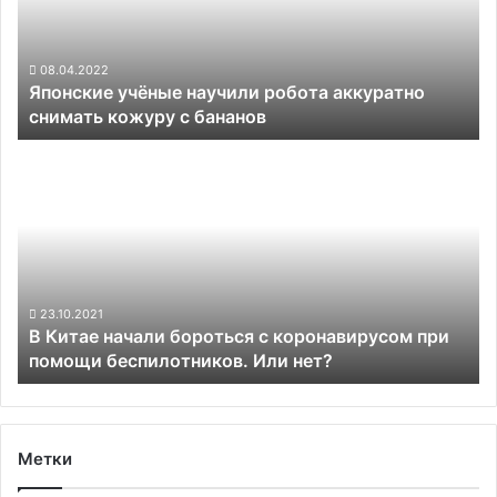
снимать
кожуру
с
08.04.2022
Японские учёные научили робота аккуратно
бананов
снимать кожуру с бананов
В
Китае
начали
бороться
с
коронавирусом
при
помощи
23.10.2021
В Китае начали бороться с коронавирусом при
беспилотников.
помощи беспилотников. Или нет?
Или
нет?
Метки