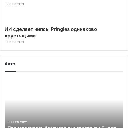
06.08.2026
ИИ сделает чипсы Pringles одинаково
хрустящими
06.08.2026
Авто
Производитель
беспилотных
аэротакси
EHang
показал
на
видео
работу
22.08.2021
Производитель беспилотных аэротакси EHang
нового