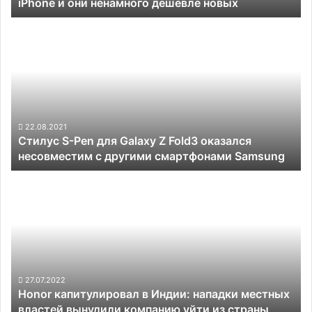
iPhone и они ненамного дешевле новых
дешевле
новых
Стилус
S-
Pen
для
Galaxy
Z
Fold3
оказался
22.08.2021
Стилус S-Pen для Galaxy Z Fold3 оказался
несовместим
несовместим с другими смартфонами Samsung
с
другими
Honor
смартфонами Samsung
капитулировал
в
Индии:
нападки
местных
властей
вынудили
27.07.2022
Honor капитулировал в Индии: нападки местных
компанию
властей вынудили компанию уйти из страны
уйти