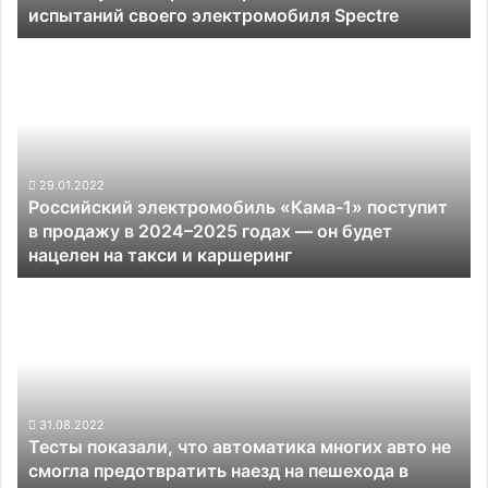
испытаний своего электромобиля Spectre
Российский
электромобиль
«Кама-1»
поступит
в
продажу
в
29.01.2022
Российский электромобиль «Кама-1» поступит
2024–
в продажу в 2024–2025 годах — он будет
2025
нацелен на такси и каршеринг
годах
—
Тесты
он
показали,
будет
что
нацелен
автоматика
на
многих
такси
авто
и
не
31.08.2022
каршеринг
Тесты показали, что автоматика многих авто не
смогла
смогла предотвратить наезд на пешехода в
предотвратить