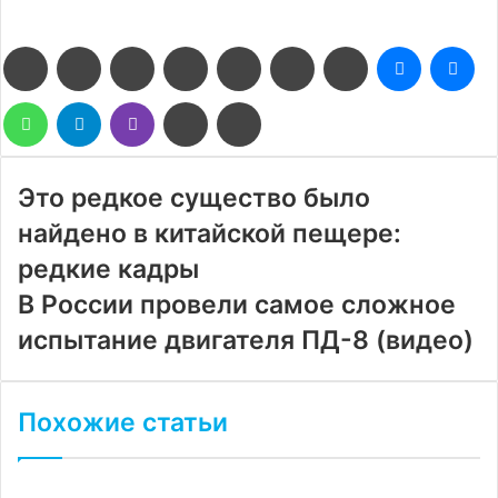
Facebook
Twitter
LinkedIn
Pinterest
Reddit
Вконтакте
Одноклассники
Messenge
Me
WhatsApp
Telegram
Viber
Поделиться
Печатать
через
электронную
почту
Это редкое существо было
найдено в китайской пещере:
редкие кадры
В России провели самое сложное
испытание двигателя ПД-8 (видео)
Похожие статьи