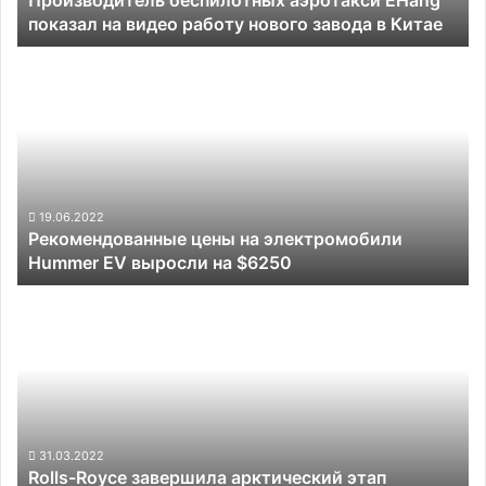
показал на видео работу нового завода в Китае
завода
в
Рекомендованные
Китае
цены
на
электромобили
Hummer
EV
выросли
на
19.06.2022
Рекомендованные цены на электромобили
$6250
Hummer EV выросли на $6250
Rolls-
Royce
завершила
арктический
этап
испытаний
своего
электромобиля
31.03.2022
Rolls-Royce завершила арктический этап
Spectre