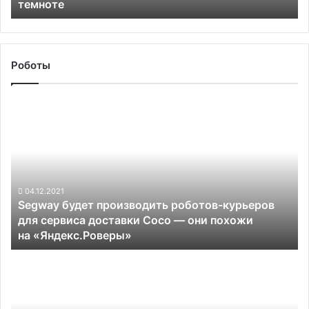
темноте
наезд
на
пешехода
в
темноте
Роботы
Segway
будет
производить
роботов-
курьеров
для
сервиса
04.12.2021
Segway будет производить роботов-курьеров
доставки Coco —
для сервиса доставки Coco — они похожи
они
на «Яндекс.Роверы»
похожи
на «Яндекс.Роверы»
Volkswagen
пообещал
обновлять
софт