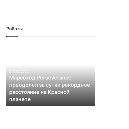
Роботы
Марсоход
Perseverance
преодолел
за
сутки
11.02.2022
рекордное
Марсоход Perseverance
расстояние
преодолел за сутки рекордное
на
расстояние на Красной
Красной
планете
планете
Погибший
недавно
в
Калифорнии