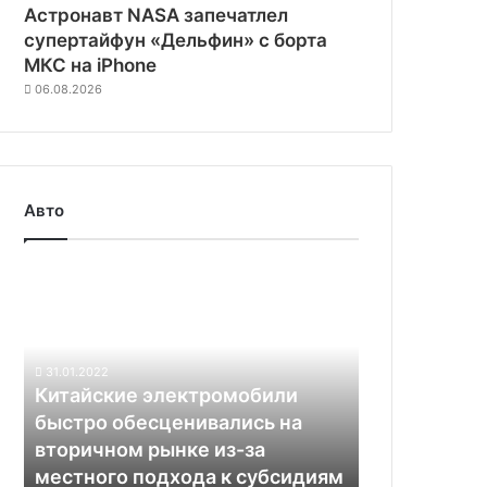
Астронавт NASA запечатлел
супертайфун «Дельфин» с борта
МКС на iPhone
06.08.2026
Авто
Китайские
электромобили
быстро
обесценивались
на
31.01.2022
вторичном
Китайские электромобили
рынке
быстро обесценивались на
из-
вторичном рынке из-за
за
местного подхода к субсидиям
местного