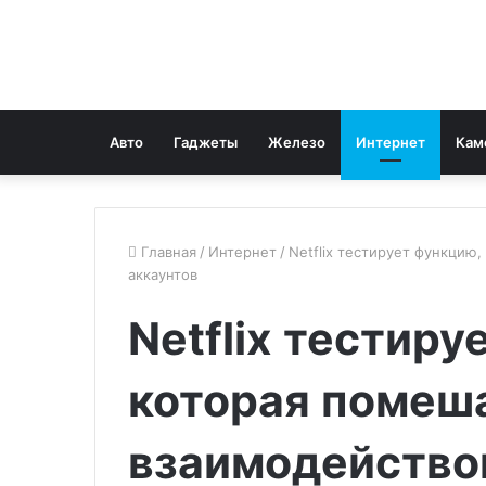
Авто
Гаджеты
Железо
Интернет
Кам
Главная
/
Интернет
/
Netflix тестирует функцию
аккаунтов
Netflix тестиру
которая помеш
взаимодействов