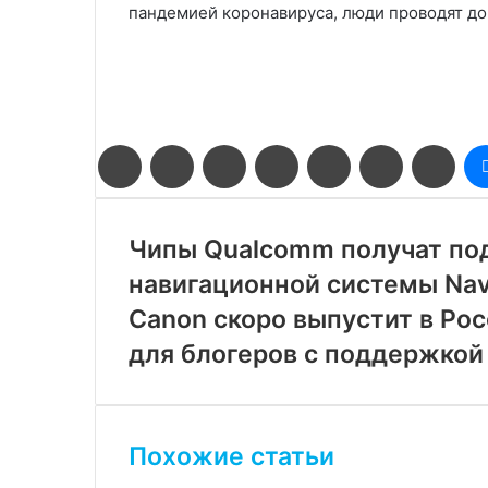
пандемией коронавируса, люди проводят д
Facebook
Twitter
LinkedIn
Pinterest
Reddit
Вконтакте
Одн
Чипы Qualcomm получат по
навигационной системы Nav
Canon скоро выпустит в Рос
для блогеров с поддержкой
Похожие статьи