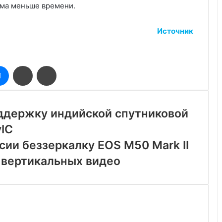
ома меньше времени.
Источник
оклассники
Messenger
Поделиться
Печатать
через
электронную
почту
ддержку индийской спутниковой
IC
сии беззеркалку EOS M50 Mark II
 вертикальных видео