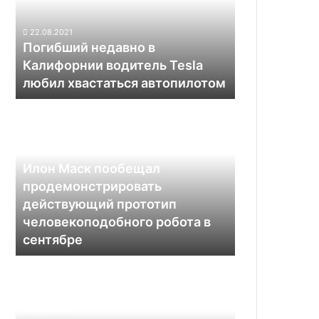
водитель
Tesla
22.08.2021
любил
Погибший недавно в
хвастаться
Калифорнии водитель Tesla
автопилотом
любил хвастаться автопилотом
Илон
Маск
пообещал
продемонстрировать
03.06.2022
действующий
Илон Маск пообещал
прототип
продемонстрировать
человекоподобного
действующий прототип
робота
человекоподобного робота в
в
сентябре
сентябре
Беспилотников
на
дорогах
становится
21.05.2022