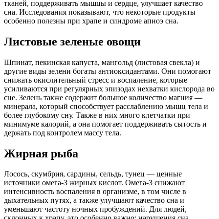
тканей, поддерживать мышцы и сердце, улучшает качество
сна. Исследования показывают, что некоторые продукты
особенно полезны при храпе и синдромe апноэ сна.
Листовые зеленые овощи
Шпинат, пекинская капуста, мангольд (листовая свекла) и
другие виды зелени богаты антиоксидантами. Они помогают
снижать окислительный стресс и воспаление, которые
усиливаются при регулярных эпизодах нехватки кислорода во
сне. Зелень также содержит большое количество магния —
минерала, который способствует расслаблению мышц тела и
более глубокому сну. Также в них много клетчатки при
минимуме калорий, а она помогает поддерживать сытость и
держать под контролем массу тела.
Жирная рыба
Лосось, скумбрия, сардины, сельдь, тунец — ценные
источники омега‑3 жирных кислот. Омега‑3 снижают
интенсивность воспаления в организме, в том числе в
дыхательных путях, а также улучшают качество сна и
уменьшают частоту ночных пробуждений. Для людей,
склонных к храпу, это особенно важно: нарушения сна