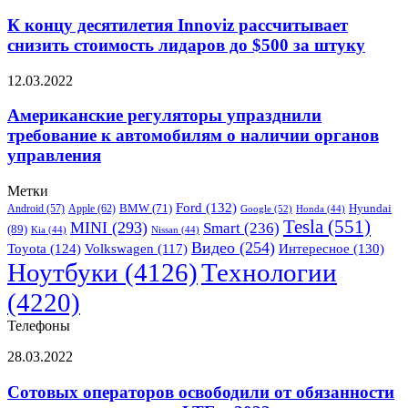
концу
трубочку
десятилетия
К концу десятилетия Innoviz рассчитывает
Innoviz
снизить стоимость лидаров до $500 за штуку
рассчитывает
снизить
Американские
12.03.2022
стоимость
регуляторы
лидаров
упразднили
Американские регуляторы упразднили
до
требование
требование к автомобилям о наличии органов
$500
к
за
управления
автомобилям
штуку
о
Метки
наличии
Ford
(132)
Hyundai
Apple
(62)
BMW
(71)
органов
Android
(57)
Google
(52)
Honda
(44)
Tesla
(551)
MINI
(293)
Smart
(236)
управления
(89)
Kia
(44)
Nissan
(44)
Видео
(254)
Toyota
(124)
Volkswagen
(117)
Интересное
(130)
Ноутбуки
(4126)
Технологии
(4220)
Телефоны
Сотовых
28.03.2022
операторов
освободили
Сотовых операторов освободили от обязанности
от