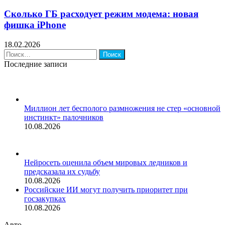
Сколько ГБ расходует режим модема: новая
фишка iPhone
18.02.2026
Найти:
Последние записи
Миллион лет бесполого размножения не стер «основной
инстинкт» палочников
10.08.2026
Нейросеть оценила объем мировых ледников и
предсказала их судьбу
10.08.2026
Российские ИИ могут получить приоритет при
госзакупках
10.08.2026
Авто