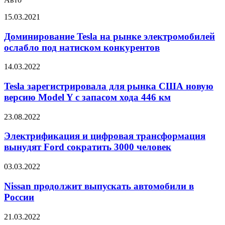
Доминирование
15.03.2021
Tesla
на
Доминирование Tesla на рынке электромобилей
рынке
ослабло под натиском конкурентов
электромобилей
ослабло
Tesla
14.03.2022
под
зарегистрировала
натиском
для
Tesla зарегистрировала для рынка США новую
конкурентов
рынка
версию Model Y с запасом хода 446 км
США
новую
Электрификация
23.08.2022
версию
и
Model
цифровая
Электрификация и цифровая трансформация
Y
трансформация
вынудят Ford сократить 3000 человек
с
вынудят
запасом
Ford
хода
Nissan
03.03.2022
сократить
446
продолжит
3000
км
выпускать
Nissan продолжит выпускать автомобили в
человек
автомобили
России
в
России
Рост
21.03.2022