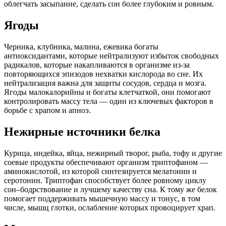
облегчать засыпание, сделать сон более глубоким и ровным.
Ягоды
Черника, клубника, малина, ежевика богаты
антиоксидантами, которые нейтрализуют избыток свободных
радикалов, которые накапливаются в организме из‑за
повторяющихся эпизодов нехватки кислорода во сне. Их
нейтрализация важна для защиты сосудов, сердца и мозга.
Ягоды малокалорийны и богаты клетчаткой, они помогают
контролировать массу тела — один из ключевых факторов в
борьбе с храпом и апноэ.
Нежирные источники белка
Курица, индейка, яйца, нежирный творог, рыба, тофу и другие
соевые продукты обеспечивают организм триптофаном —
аминокислотой, из которой синтезируется мелатонин и
серотонин. Триптофан способствует более ровному циклу
сон–бодрствование и лучшему качеству сна. К тому же белок
помогает поддерживать мышечную массу и тонус, в том
числе, мышц глотки, ослабление которых провоцирует храп.