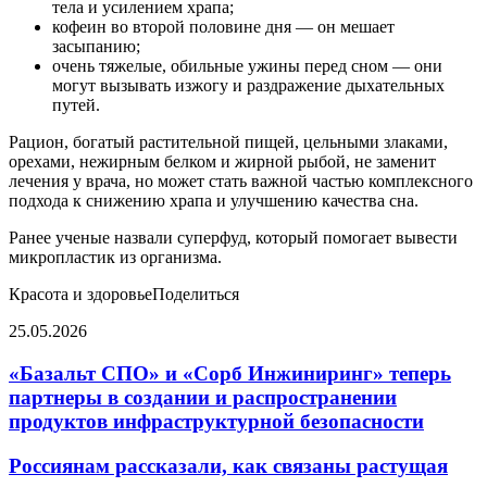
тела и усилением храпа;
кофеин во второй половине дня — он мешает
засыпанию;
очень тяжелые, обильные ужины перед сном — они
могут вызывать изжогу и раздражение дыхательных
путей.
Рацион, богатый растительной пищей, цельными злаками,
орехами, нежирным белком и жирной рыбой, не заменит
лечения у врача, но может стать важной частью комплексного
подхода к снижению храпа и улучшению качества сна.
Ранее ученые назвали суперфуд, который помогает вывести
микропластик из организма.
Красота и здоровьеПоделиться
25.05.2026
Facebook
Twitter
LinkedIn
Pinterest
Reddit
Вконтакте
Одноклассники
Messenger
Messenger
WhatsApp
Telegram
Viber
Поделиться
Печатать
через
«Базальт СПО» и «Сорб Инжиниринг» теперь
электронную
партнеры в создании и распространении
почту
продуктов инфраструктурной безопасности
Россиянам рассказали, как связаны растущая