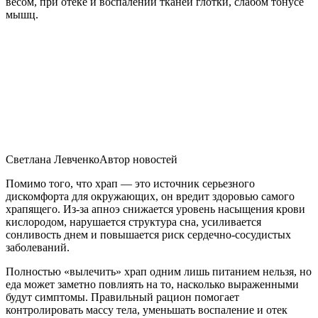
весом, при отеке и воспалении тканей глотки, слабом тонусе
мышц.
Светлана ЛевченкоАвтор новостей
Помимо того, что храп — это источник серьезного
дискомфорта для окружающих, он вредит здоровью самого
храпящего. Из-за апноэ снижается уровень насыщения крови
кислородом, нарушается структура сна, усиливается
сонливость днем и повышается риск сердечно‑сосудистых
заболеваний.
Полностью «вылечить» храп одним лишь питанием нельзя, но
еда может заметно повлиять на то, насколько выраженными
будут симптомы. Правильный рацион помогает
контролировать массу тела, уменьшать воспаление и отек