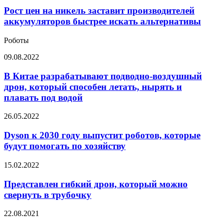
цен
на
Рост цен на никель заставит производителей
никель
аккумуляторов быстрее искать альтернативы
заставит
производителей
Роботы
аккумуляторов
быстрее
В
09.08.2022
искать
Китае
альтернативы
разрабатывают
В Китае разрабатывают подводно-воздушный
подводно-
дрон, который способен летать, нырять и
воздушный
плавать под водой
дрон,
который
Dyson
26.05.2022
способен
к
летать,
2030
Dyson к 2030 году выпустит роботов, которые
нырять
году
и
будут помогать по хозяйству
выпустит
плавать
роботов,
под
Представлен
15.02.2022
которые
водой
гибкий
будут
дрон,
Представлен гибкий дрон, который можно
помогать
который
свернуть в трубочку
по
можно
хозяйству
свернуть
К
22.08.2021
в