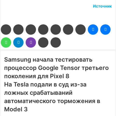
Источник
Facebook
Twitter
LinkedIn
Pinterest
Reddit
Вконтакте
Одноклассники
Messenge
Me
WhatsApp
Telegram
Viber
Поделиться
Печатать
через
электронную
почту
Samsung начала тестировать
процессор Google Tensor третьего
поколения для Pixel 8
На Tesla подали в суд из-за
ложных срабатываний
автоматического торможения в
Model 3