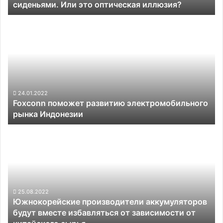
сиденьями. Или это оптическая иллюзия?
оптическая
иллюзия?
Foxconn
поможет
развитию
электромобильного
рынка
Индонезии
24.01.2022
Foxconn поможет развитию электромобильного
рынка Индонезии
Южнокорейские
производители
аккумуляторов
будут
вместе
избавляться
от
25.08.2022
Южнокорейские производители аккумуляторов
зависимости
будут вместе избавляться от зависимости от
от
китайского