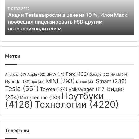
на
10
01.02.2022
Акции Tesla выросли в цене на 10 %, Илон Маск
%,
пообещал лицензировать FSD другим
Илон
автопроизводителям
Маск
пообещал
лицензировать
FSD
другим
Метки
автопроизводителям
Ford
(132)
Apple
(62)
BMW
(71)
Android
(57)
Google
(52)
Honda
(44)
MINI
(293)
Smart
(236)
Hyundai
(89)
Kia
(44)
Nissan
(44)
Tesla
(551)
Видео
Toyota
(124)
Volkswagen
(117)
Ноутбуки
(254)
Интересное
(130)
(4126)
Технологии
(4220)
Телефоны