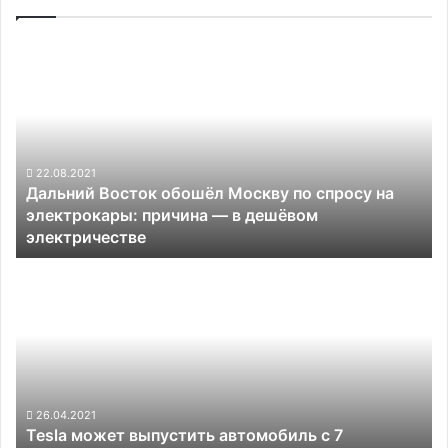
Дальний
Восток
обошёл
Москву
по
спросу
на
22.08.2021
Дальний Восток обошёл Москву по спросу на
электрокары:
электрокары: причина — в дешёвом
причина
электричестве
—
в
Tesla
дешёвом
может
электричестве
выпустить
автомобиль
с
7
сиденьями.
Или
26.04.2021
Tesla может выпустить автомобиль с 7
это