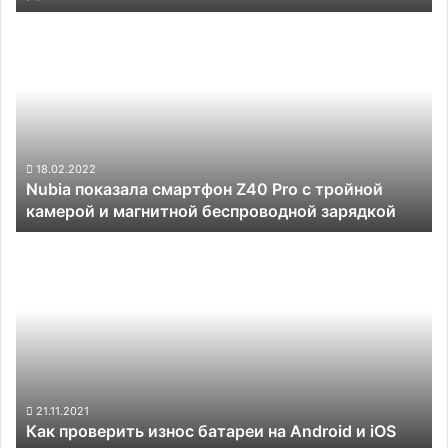
Helio
Nubia
G85
показала
и
смартфон
50-
Z40
Мп
Pro
камерой
с
за
тройной
15
камерой
18.02.2022
990
Nubia показала смартфон Z40 Pro с тройной
и
рублей
камерой и магнитной беспроводной зарядкой
магнитной
беспроводной
Как
зарядкой
проверить
износ
батареи
на
Android
и
iOS
21.11.2021
Как проверить износ батареи на Android и iOS