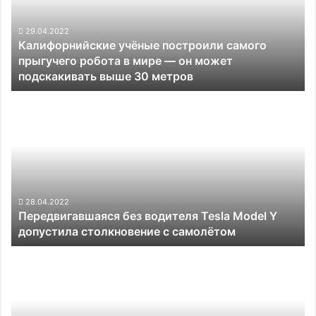
прыгучего
робота
в
29.04.2022
Калифорнийские учёные построили самого
мире —
прыгучего робота в мире — он может
он
подскакивать выше 30 метров
может
подскакивать
Передвигавшаяся
выше
без
30
водителя
метров
Tesla
Model
Y
допустила
столкновение
28.04.2022
Передвигавшаяся без водителя Tesla Model Y
с
допустила столкновение с самолётом
самолётом
Amazon
инвестирует
$1
млрд
в