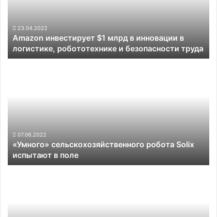
инновации
в
логистике,
23.04.2022
Amazon инвестирует $1 млрд в инновации в
робототехнике
логистике, робототехнике и безопасности труда
и
безопасности
«Умного»
труда
сельскохозяйственного
робота
Solix
испытают
в
поле
07.06.2022
«Умного» сельскохозяйственного робота Solix
испытают в поле
Акции
Tesla
выросли
в
цене