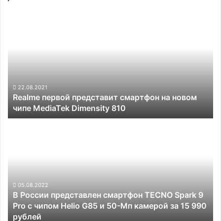
Realme
первой
представит
смартфон
на
новом
чипе
MediaTek
22.08.2021
Realme первой представит смартфон на новом
Dimensity
чипе MediaTek Dimensity 810
810
В
России
представлен
смартфон
TECNO
Spark
9
05.08.2022
В России представлен смартфон TECNO Spark 9
Pro
Pro с чипом Helio G85 и 50-Мп камерой за 15 990
с
рублей
чипом