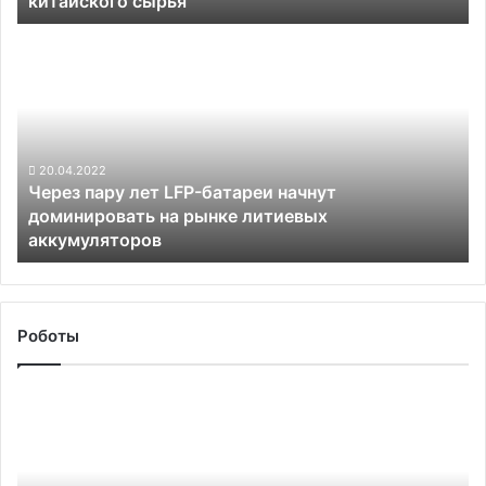
китайского сырья
сырья
Через
пару
лет
LFP-
батареи
начнут
доминировать
20.04.2022
Через пару лет LFP-батареи начнут
на
доминировать на рынке литиевых
рынке
аккумуляторов
литиевых
аккумуляторов
Роботы
Калифорнийские
учёные
построили
самого