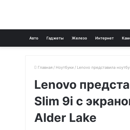
Авто
Гаджеты
Железо
Интернет
Кам
Главная
/
Ноутбуки
/
Lenovo представила ноутбук 
Lenovo предста
Slim 9i с экрано
Alder Lake