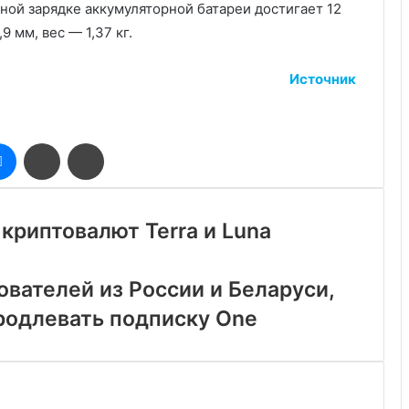
ной зарядке аккумуляторной батареи достигает 12
9 мм, вес — 1,37 кг.
Источник
оклассники
Messenger
Поделиться
Печатать
через
электронную
почту
криптовалют Terra и Luna
вателей из России и Беларуси,
продлевать подписку One