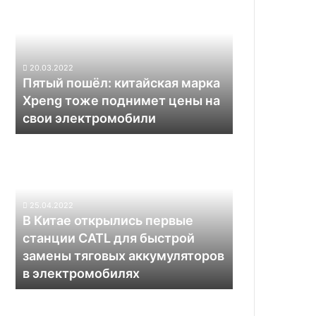
китайская
марка
Xpeng
тоже
20.03.2022
поднимет
Пятый пошёл: китайская марка
цены
Xpeng тоже поднимет цены на
на
свои электромобили
свои
электромобили
В
Китае
открылись
первые
станции
25.04.2022
CATL
В Китае открылись первые
для
станции CATL для быстрой
быстрой
замены тяговых аккумуляторов
замены
в электромобилях
тяговых
аккумуляторов
Британцы
в
создали