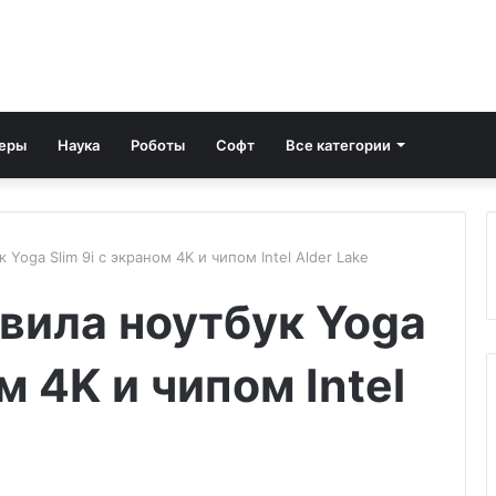
еры
Наука
Роботы
Софт
Все категории
Yoga Slim 9i с экраном 4K и чипом Intel Alder Lake
вила ноутбук Yoga
м 4K и чипом Intel