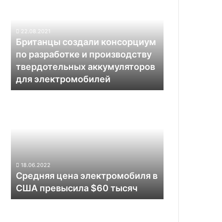
электромобилях
консорциум
по
разработке
22.08.2021
и
Британцы создали консорциум
производству
по разработке и производству
твердотельных
твердотельных аккумуляторов
аккумуляторов
для электромобилей
для
электромобилей
Средняя
цена
электромобиля
в
США
превысила
$60
18.06.2022
тысяч
Средняя цена электромобиля в
США превысила $60 тысяч
Rolls-
Royce