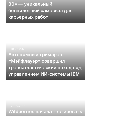
беспилотный
30» — уникальный
самосвал
беспилотный самосвал для
для
карьерных работ
карьерных
работ
Автономный
тримаран
«Мэйфлауэр»
совершил
трансатлантический
10.06.2022
поход
Автономный тримаран
под
«Мэйфлауэр» совершил
управлением
трансатлантический поход под
ИИ-
управлением ИИ-системы IBM
системы
IBM
Wildberries
начала
тестировать
дроны
для
28.10.2021
доставки
Wildberries начала тестировать
заказов