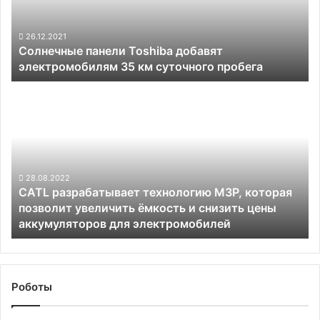
35
км
суточного
26.12.2021
Солнечные панели Toshiba добавят
пробега
электромобилям 35 км суточного пробега
CATL
разрабатывает
технологию
M3P,
которая
позволит
увеличить
28.08.2022
CATL разрабатывает технологию M3P, которая
ёмкость
позволит увеличить ёмкость и снизить цены
и
аккумуляторов для электромобилей
снизить
цены
аккумуляторов
для
электромобилей
Роботы