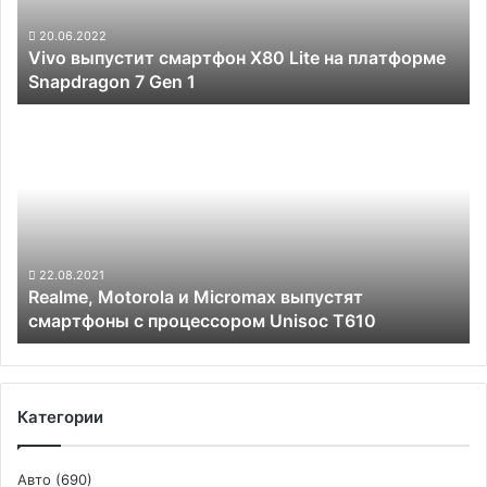
платформе
Snapdragon
20.06.2022
Vivo выпустит смартфон X80 Lite на платформе
7
Snapdragon 7 Gen 1
Gen
1
Realme,
Motorola
и
Micromax
выпустят
смартфоны
с
процессором
22.08.2021
Realme, Motorola и Micromax выпустят
Unisoc
смартфоны с процессором Unisoc T610
T610
Категории
Авто
(690)