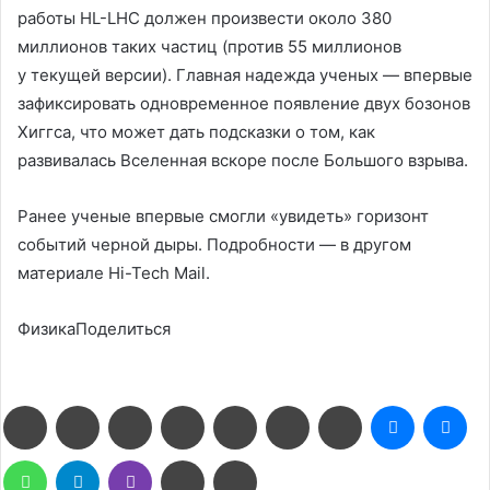
работы HL-LHC должен произвести около 380
миллионов таких частиц (против 55 миллионов
у текущей версии). Главная надежда ученых — впервые
зафиксировать одновременное появление двух бозонов
Хиггса, что может дать подсказки о том, как
развивалась Вселенная вскоре после Большого взрыва.
Ранее ученые впервые смогли «увидеть» горизонт
событий черной дыры. Подробности — в другом
материале Hi-Tech Mail.
ФизикаПоделиться
Facebook
Twitter
LinkedIn
Pinterest
Reddit
Вконтакте
Одноклассники
Messenge
Me
WhatsApp
Telegram
Viber
Поделиться
Печатать