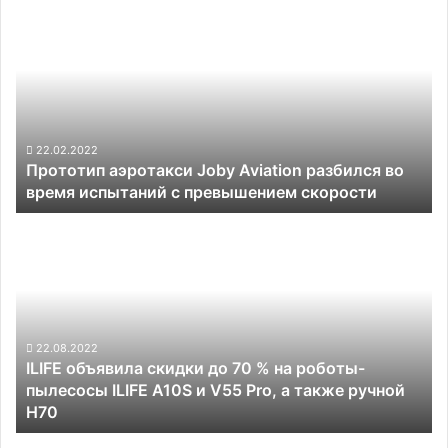
Прототип
аэротакси
Joby
Aviation
разбился
во
время
испытаний
22.02.2022
Прототип аэротакси Joby Aviation разбился во
с
время испытаний с превышением скорости
превышением
скорости
ILIFE
объявила
скидки
до
70
%
на
22.08.2022
ILIFE объявила скидки до 70 % на роботы-
роботы-
пылесосы ILIFE A10S и V55 Pro, а также ручной
пылесосы
H70
ILIFE
A10S
Шведский