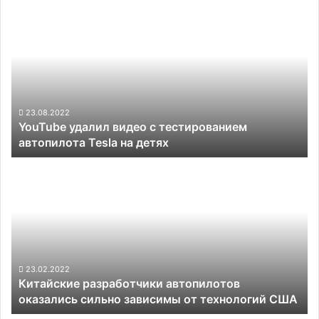
YouTube
удалил
видео
с
тестированием
автопилота
Tesla
на
23.08.2022
YouTube удалил видео с тестированием
детях
автопилота Tesla на детях
Китайские
разработчики
автопилотов
оказались
сильно
зависимы
от
технологий
23.02.2022
Китайские разработчики автопилотов
США
оказались сильно зависимы от технологий США