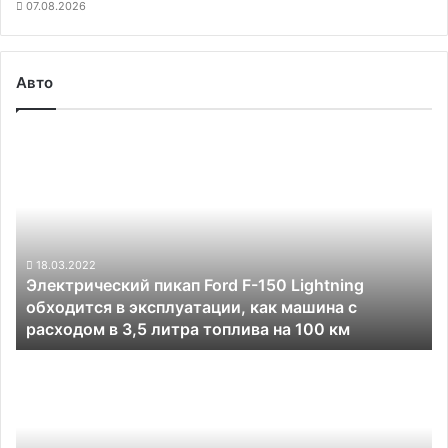
07.08.2026
Авто
Электрический
пикап
Ford
F-
150
Lightning
обходится
18.03.2022
Электрический пикап Ford F-150 Lightning
в
обходится в эксплуатации, как машина с
эксплуатации,
расходом в 3,5 литра топлива на 100 км
как
машина
Cruise
с
предложила
расходом
всем
в
желающим
3,5
бесплатно