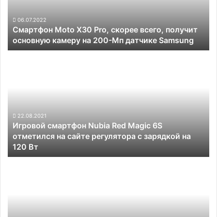
получит
основную
06.07.2022
Смартфон Moto X30 Pro, скорее всего, получит
камеру
основную камеру на 200-Мп датчике Samsung
на
200-
Игровой
Мп
смартфон
датчике
Nubia
Samsung
Red
Magic
6S
отметился
22.08.2021
Игровой смартфон Nubia Red Magic 6S
на
отметился на сайте регулятора с зарядкой на
сайте
120 Вт
регулятора
с
Vivo
зарядкой
выпустит
на
смартфон
120
X80
Вт
Lite
на