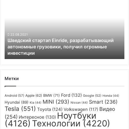
и
стартап
V55
Einride,
Pro,
разрабатывающий
а
автономные
также
грузовики,
ручной
получил
22.08.2021
H70
Шведский стартап Einride, разрабатывающий
огромные
автономные грузовики, получил огромные
инвестиции
инвестиции
Метки
Ford
(132)
Apple
(62)
BMW
(71)
Android
(57)
Google
(52)
Honda
(44)
MINI
(293)
Smart
(236)
Hyundai
(89)
Kia
(44)
Nissan
(44)
Tesla
(551)
Видео
Toyota
(124)
Volkswagen
(117)
Ноутбуки
(254)
Интересное
(130)
(4126)
Технологии
(4220)