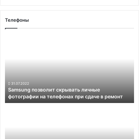
Телефоны
Samsung
позволит
скрывать
личные
фотографии
на
телефонах
при
31.07.2022
Samsung позволит скрывать личные
сдаче
фотографии на телефонах при сдаче в ремонт
в
ремонт
Смартфон
Moto
X30
Pro,
скорее
всего,