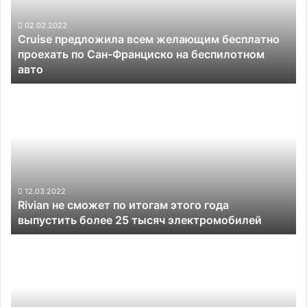
литра
проехать
топлива
по
02.02.2022
на
Cruise предложила всем желающим бесплатно
Сан-
100
проехать по Сан-Франциско на беспилотном
Франциско
км
авто
на
беспилотном
Rivian
авто
не
сможет
по
итогам
этого
года
выпустить
12.03.2022
Rivian не сможет по итогам этого года
более
выпустить более 25 тысяч электромобилей
25
тысяч
Солнечные
электромобилей
панели
Toshiba
добавят
электромобилям