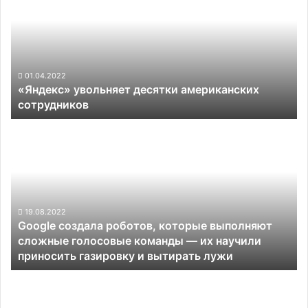
десятки
американских
сотрудников
01.04.2022
«Яндекс» увольняет десятки американских
сотрудников
Google
создала
роботов,
которые
выполняют
сложные
голосовые
19.08.2022
Google создала роботов, которые выполняют
команды
сложные голосовые команды — их научили
—
приносить газировку и вытирать лужи
их
научили
В
приносить
США
газировку
построили