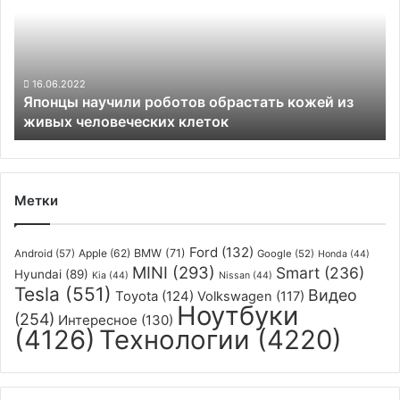
обрастать
кожей
из
живых
человеческих
16.06.2022
Японцы научили роботов обрастать кожей из
клеток
живых человеческих клеток
Метки
Ford
(132)
Apple
(62)
BMW
(71)
Android
(57)
Google
(52)
Honda
(44)
MINI
(293)
Smart
(236)
Hyundai
(89)
Kia
(44)
Nissan
(44)
Tesla
(551)
Видео
Toyota
(124)
Volkswagen
(117)
Ноутбуки
(254)
Интересное
(130)
(4126)
Технологии
(4220)