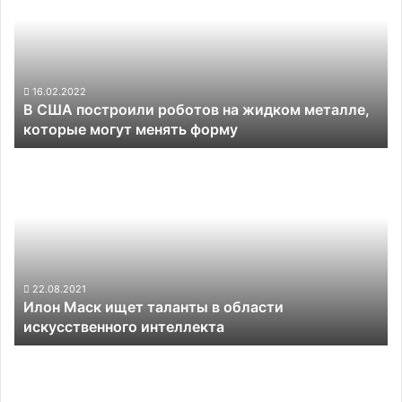
и
роботов
вытирать
на
лужи
жидком
металле,
которые
16.02.2022
В США построили роботов на жидком металле,
могут
которые могут менять форму
менять
форму
Илон
Маск
ищет
таланты
в
области
искусственного
интеллекта
22.08.2021
Илон Маск ищет таланты в области
искусственного интеллекта
Японцы
научили
роботов