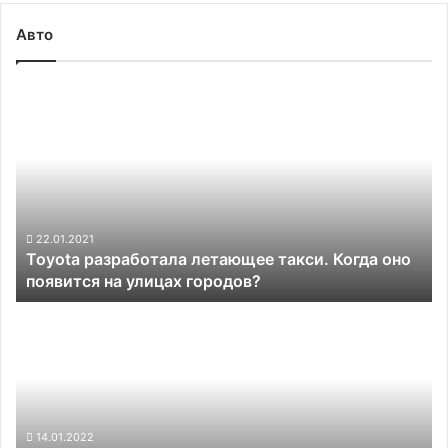
Авто
Toyota
разработала
летающее
такси.
Когда
оно
появится
на
22.01.2021
Toyota разработала летающее такси. Когда оно
улицах
появится на улицах городов?
городов?
Тепловые
насосы
электромобилей
Tesla,
которыми
так
гордится
14.01.2022