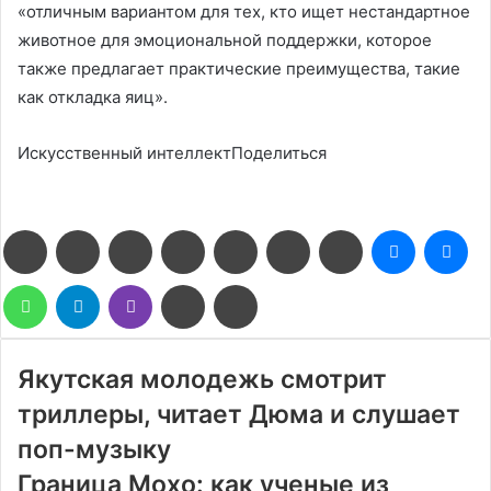
«отличным вариантом для тех, кто ищет нестандартное
животное для эмоциональной поддержки, которое
также предлагает практические преимущества, такие
как откладка яиц».
Искусственный интеллектПоделиться
Facebook
Twitter
LinkedIn
Pinterest
Reddit
Вконтакте
Одноклассники
Messenge
Me
WhatsApp
Telegram
Viber
Поделиться
Печатать
через
электронную
почту
Якутская молодежь смотрит
триллеры, читает Дюма и слушает
поп-музыку
Граница Мохо: как ученые из