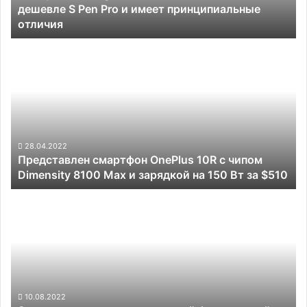
дешевле S Pen Pro и имеет принципиальные
S
отличия
Pen
Pro
Представлен
и
смартфон
имеет
OnePlus
принципиальные
10R
отличия
с
чипом
Dimensity
8100
28.04.2022
Представлен смартфон OnePlus 10R с чипом
Max
Dimensity 8100 Max и зарядкой на 150 Вт за $510
и
зарядкой
Samsung
на 150
представила
Вт
складной
за
флагманский
$510
смартфон
Galaxy
Z
Fold
10.08.2022