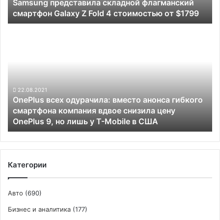
Samsung представила складной флагманский
4
смартфон Galaxy Z Fold 4 стоимостью от $1799
стоимостью
от
OnePlus
$1799
всех
одурачила:
вместо
анонса
гибкого
смартфона
22.08.2021
OnePlus всех одурачила: вместо анонса гибкого
компания
смартфона компания вдвое снизила цену
вдвое
OnePlus 9, но лишь у T-Mobile в США
снизила
цену
OnePlus
9,
но
Категории
лишь
у
T-
Авто
(690)
Mobile в
Бизнес и аналитика
(177)
США