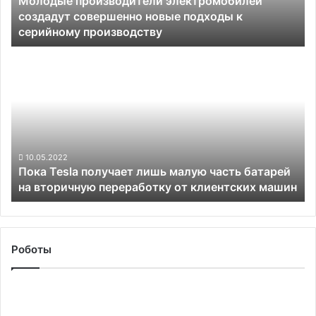
Молодые производители электромобилей
к
создадут совершенно новые подходы к
серийному
серийному производству
производству
Пока
Tesla
получает
лишь
малую
часть
батарей
на
10.05.2022
Пока Tesla получает лишь малую часть батарей
вторичную
на вторичную переработку от клиентских машин
переработку
от
клиентских
машин
Роботы
«Яндекс»
увольняет