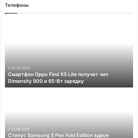
Телефоны
Смартфон
Oppo
Find
X5
Lite
получит
чип
Dimensity
20.02.2022
Смартфон Oppo Find X5 Lite получит чип
900
Dimensity 900 и 65-Вт зарядку
и
65-
Стилус
Вт
Samsung
зарядку
S
Pen
Fold
Edition
вдвое
22.08.2021
Стилус Samsung S Pen Fold Edition вдвое
дешевле