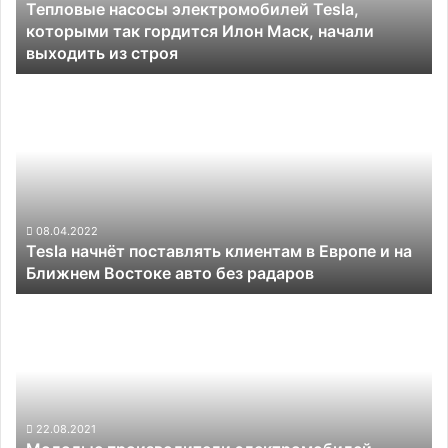
Тепловые насосы электромобилей Tesla,
Илон
которыми так гордится Илон Маск, начали
Маск,
выходить из строя
начали
выходить
Tesla
из
начнёт
строя
поставлять
клиентам
в
Европе
и
на
08.04.2022
Tesla начнёт поставлять клиентам в Европе и на
Ближнем
Ближнем Востоке авто без радаров
Востоке
авто
Молодые
без
производители
радаров
электромобилей
создадут
совершенно
новые
подходы
22.08.2021