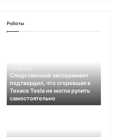
Роботы
Следственный
эксперимент
подтвердил,
что
сгоревшая
22.08.2021
в
Следственный эксперимент
Техасе
подтвердил, что сгоревшая в
Tesla
Техасе Tesla не могла рулить
не
самостоятельно
могла
рулить
Volkswagen
самостоятельно
предложит
оплачивать
автопилот
на