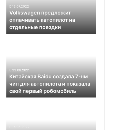
отдельные
12.07.2022
поездки
Volkswagen предложит
оплачивать автопилот на
отдельные поездки
Китайская
Baidu
создала
7-
нм
чип
22.08.2021
для
Китайская Baidu создала 7-нм
автопилота
чип для автопилота и показала
и
свой первый робомобиль
показала
свой
В
первый
России
робомобиль
показали
прототип
беспилотного
15.08.2022