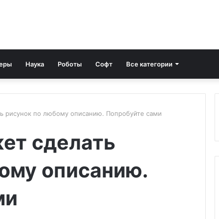
еры
Наука
Роботы
Софт
Все категории
ь рисунок по любому описанию. Попробуйте сами
ет сделать
ому описанию.
ми