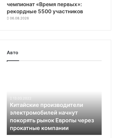
чемпионат «Время первых»:
рекордные 5500 участников
06.08.2026
Авто
Китайские
производители
электромобилей
начнут
покорять
13.03.2022
рынок
Китайские производители
Европы
электромобилей начнут
через
покорять рынок Европы через
прокатные
прокатные компании
компании
Toyota