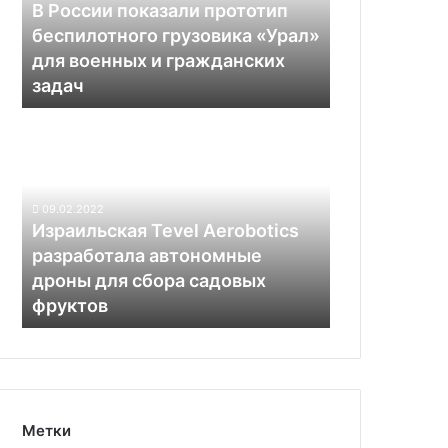
грузовика
В России показали прототип
«Урал»
беспилотного грузовика «Урал»
для
для военных и гражданских
военных
задач
и
гражданских
Израильская
задач
Tevel
Aerobotics
разработала
автономные
09.02.2022
дроны
Израильская Tevel Aerobotics
для
разработала автономные
сбора
дроны для сбора садовых
садовых
фруктов
фруктов
Метки