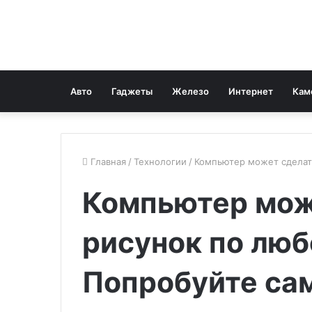
Авто
Гаджеты
Железо
Интернет
Кам
Главная
/
Технологии
/
Компьютер может сделат
Компьютер мож
рисунок по люб
Попробуйте са