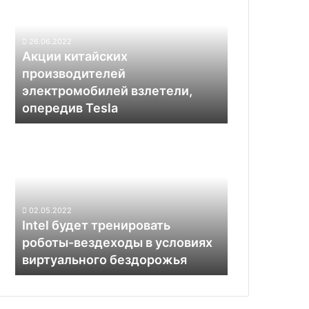
производителей
электромобилей
взлетели,
26.06.2022
опередив
Акции китайских
Tesla
производителей
электромобилей взлетели,
опередив Tesla
Intel
будет
тренировать
роботы-
вездеходы
в
02.05.2022
условиях
Intel будет тренировать
виртуального
роботы-вездеходы в условиях
бездорожья
виртуального бездорожья