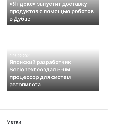
«Яндекс» запустит доставку
в
продуктов с помощью роботов
Дубае
в Дубае
Японский
разработчик
Socionext
создал
5-
06.02.2021
нм
Японский разработчик
процессор
Socionext создал 5-нм
для
процессор для систем
систем
автопилота
автопилота
Метки