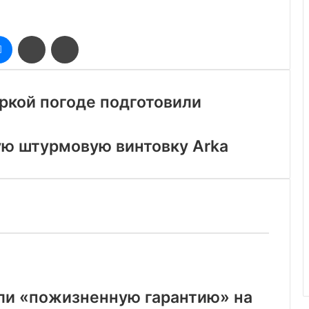
оклассники
Messenger
Поделиться
Печатать
через
электронную
почту
аркой погоде подготовили
вую штурмовую винтовку Arka
ли «пожизненную гарантию» на