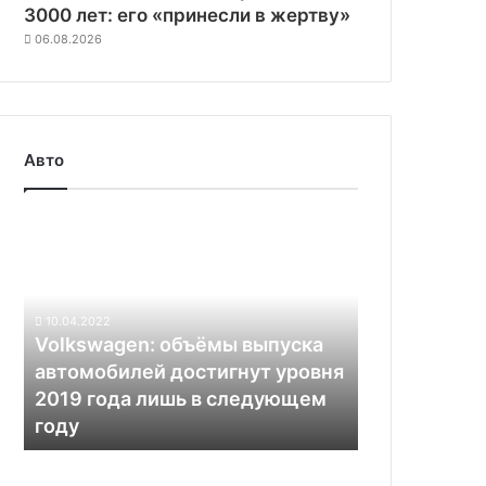
3000 лет: его «принесли в жертву»
06.08.2026
Авто
Volkswagen:
объёмы
выпуска
автомобилей
достигнут
10.04.2022
уровня
Volkswagen: объёмы выпуска
2019
автомобилей достигнут уровня
года
2019 года лишь в следующем
лишь
году
в
следующем
Официально:
году
Tesla