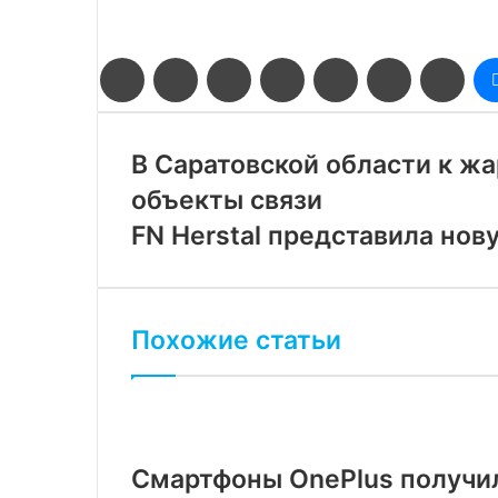
Facebook
Twitter
LinkedIn
Pinterest
Reddit
Вконтакте
Одн
В Саратовской области к ж
объекты связи
FN Herstal представила но
Похожие статьи
Смартфоны OnePlus получи