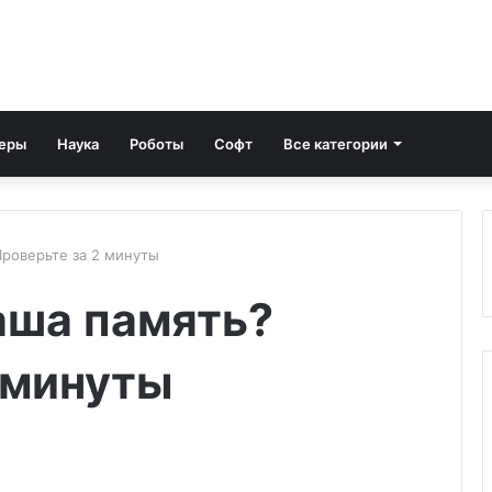
еры
Наука
Роботы
Софт
Все категории
Проверьте за 2 минуты
аша память?
 минуты