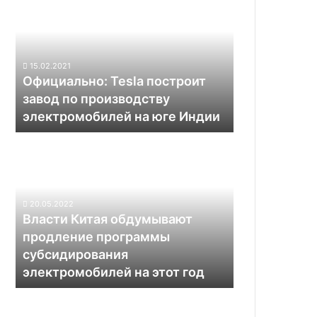
построит
завод
по
производству
15.02.2021
электромобилей
Официально: Tesla построит
на
завод по производству
юге
электромобилей на юге Индии
Индии
Власти
Китая
обдумывают
продление
программы
20.05.2022
субсидирования
Власти Китая обдумывают
электромобилей
продление программы
на
субсидирования
этот
электромобилей на этот год
год
Акции
китайских