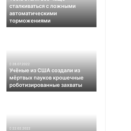
сталкиваться
сталкиваться с ложными
с
автоматическими
ложными
торможениями
автоматическими
торможениями
Учёные
из
США
создали
из
мёртвых
28.07.2022
пауков
Учёные из США создали из
крошечные
мёртвых пауков крошечные
роботизированные
роботизированные захваты
захваты
«Яндекс»
запустит
доставку
продуктов
с
помощью
22.02.2022
роботов