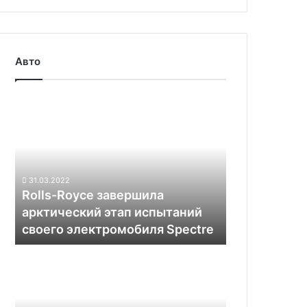
Авто
Rolls-
Royce
завершила
арктический
этап
испытаний
31.03.2022
своего
Rolls-Royce завершила
электромобиля
арктический этап испытаний
Spectre
своего электромобиля Spectre
К
2030
году
Rivian