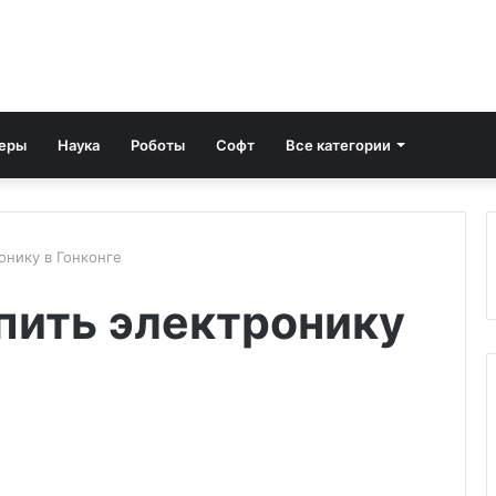
еры
Наука
Роботы
Софт
Все категории
онику в Гонконге
пить электронику