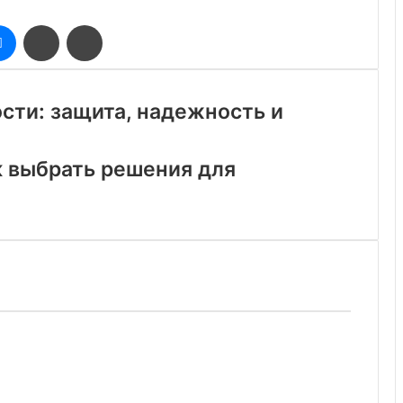
оклассники
Messenger
Поделиться
Печатать
через
электронную
почту
сти: защита, надежность и
к выбрать решения для