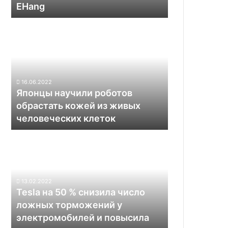
EHang
Японцы
научили
роботов
обрастать
кожей
из
16.06.2022
живых
Японцы научили роботов
человеческих
обрастать кожей из живых
клеток
человеческих клеток
Tesla
на
50
%
снизила
13.02.2022
число
Tesla на 50 % снизила число
ложных
ложных торможений у
торможений
электромобилей и повысила
у