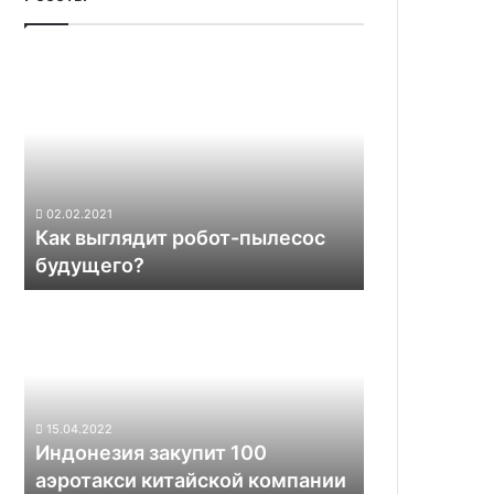
Как
выглядит
робот-
пылесос
будущего?
02.02.2021
Как выглядит робот-пылесос
будущего?
Индонезия
закупит
100
аэротакси
китайской
компании
15.04.2022
EHang
Индонезия закупит 100
аэротакси китайской компании