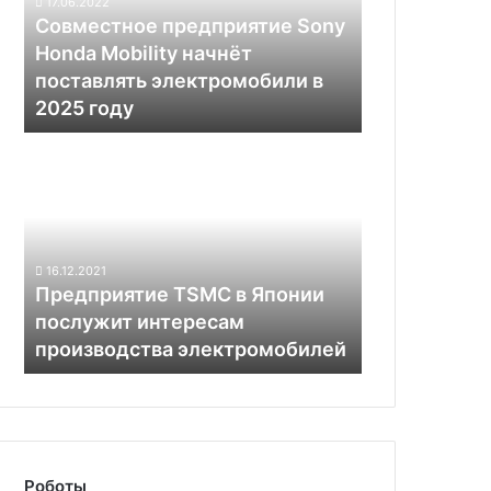
17.06.2022
начнёт
Совместное предприятие Sony
поставлять
Honda Mobility начнёт
электромобили
поставлять электромобили в
в
2025 году
2025
году
Предприятие
TSMC
в
Японии
послужит
интересам
16.12.2021
производства
Предприятие TSMC в Японии
электромобилей
послужит интересам
производства электромобилей
Роботы