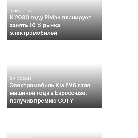
планирует
занять
25.02.2022
10
К 2030 году Rivian планирует
%
занять 10 % рынка
рынка
электромобилей
электромобилей
Электромобиль
Kia
EV6
стал
машиной
года
01.03.2022
в
Электромобиль Kia EV6 стал
Евросоюзе,
машиной года в Евросоюзе,
получив
получив премию COTY
премию
COTY
Совместное
предприятие
Sony
Honda
Mobility