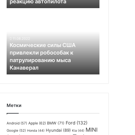
реакцию автопилота
электромобилей
и
Космические
повысила
силы
реакцию
США
автопилота
привлекли
робособак
11.08.2022
к
Космические силы США
патрулированию
привлекли робособак к
мыса
патрулированию мыса
Канаверал
Канаверал
Метки
Ford
(132)
Apple
(62)
BMW
(71)
Android
(57)
MINI
Hyundai
(89)
Google
(52)
Honda
(44)
Kia
(44)