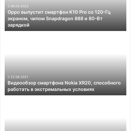
120-
08.04.2022
Oppo выпустит смартфон K10 Pro со 120-Гц
Гц
экраном, чипом Snapdragon 888 и 80-Вт
экраном,
зарядкой
чипом
Snapdragon
Видеообзор
888
смартфона
и
Nokia
80-
XR20,
Вт
способного
зарядкой
работать
в
экстремальных
22.08.2021
Видеообзор смартфона Nokia XR20, способного
условиях
работать в экстремальных условиях
В
России
вышел
смартфон
Oppo
A96