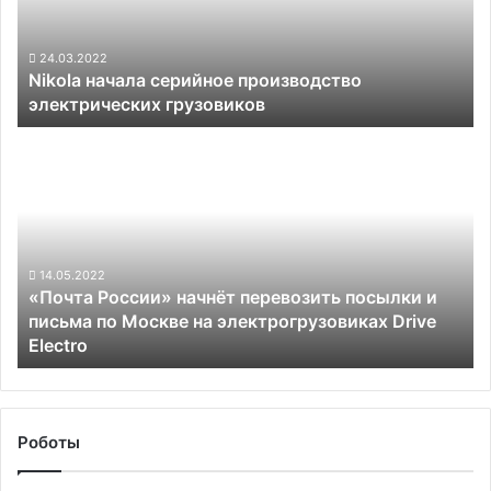
грузовиков
24.03.2022
Nikola начала серийное производство
электрических грузовиков
«Почта
России»
начнёт
перевозить
посылки
и
письма
14.05.2022
«Почта России» начнёт перевозить посылки и
по
письма по Москве на электрогрузовиках Drive
Москве
Electro
на
электрогрузовиках
Drive
Electro
Роботы