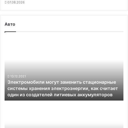
07.08.2026
Авто
Электромобили
могут
заменить
стационарные
системы
хранения
электроэнергии,
13.12.2021
Электромобили могут заменить стационарные
как
системы хранения электроэнергии, как считает
считает
один из создателей литиевых аккумуляторов
один
из
Выручка
создателей
Huawei
литиевых
упала
аккумуляторов
почти
на