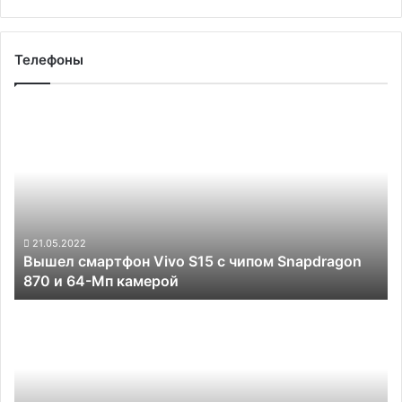
Телефоны
Вышел
смартфон
Vivo
S15
с
чипом
Snapdragon
870
21.05.2022
Вышел смартфон Vivo S15 с чипом Snapdragon
и
870 и 64-Мп камерой
64-
Мп
Oppo
камерой
выпустит
смартфон
K10
Pro
со