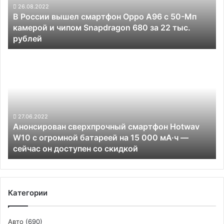
с
26.08.2022
В России вышел смартфон Oppo A96 с 50-Мп
50-
камерой и чипом Snapdragon 680 за 22 тыс.
Мп
рублей
камерой
и
Анонсирован
чипом
сверхпрочный
Snapdragon
смартфон
680
Hotwav
за
W10
22
с
тыс.
огромной
27.06.2022
рублей
Анонсирован сверхпрочный смартфон Hotwav
батареей
W10 с огромной батареей на 15 000 мА·ч —
на
сейчас он доступен со скидкой
15
000
мА·ч —
сейчас
он
Категории
доступен
со
скидкой
Авто
(690)