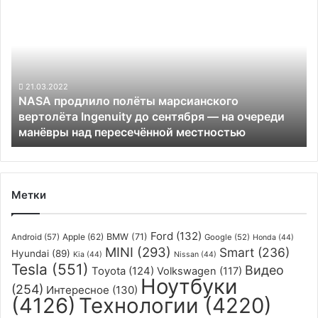
продлило
полёты
марсианского
вертолёта
Ingenuity
до
21.03.2022
NASA продлило полёты марсианского
сентября
вертолёта Ingenuity до сентября — на очереди
—
манёвры над пересечённой местностью
на
очереди
манёвры
над
пересечённой
Метки
местностью
Ford
(132)
Apple
(62)
BMW
(71)
Android
(57)
Google
(52)
Honda
(44)
MINI
(293)
Smart
(236)
Hyundai
(89)
Kia
(44)
Nissan
(44)
Tesla
(551)
Видео
Toyota
(124)
Volkswagen
(117)
Ноутбуки
(254)
Интересное
(130)
(4126)
Технологии
(4220)