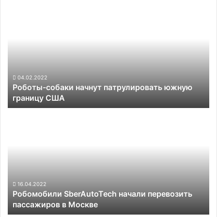
Роботы-
собаки
начнут
патрулировать
южную
границу
США
04.02.2022
Роботы-собаки начнут патрулировать южную
границу США
Робомобили
SberAutoTech
начали
перевозить
пассажиров
в
Москве
16.04.2022
Робомобили SberAutoTech начали перевозить
пассажиров в Москве