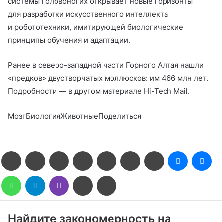
системы головоногих открывает новые горизонты
для разработки искусственного интеллекта
и робототехники, имитирующей биологические
принципы обучения и адаптации.
Ранее в северо-западной части Горного Алтая нашли
«предков» двустворчатых моллюсков: им 466 млн лет.
Подробности — в другом материале Hi-Tech Mail.
МозгБиологияЖивотныеПоделиться
Facebook
Twitter
LinkedIn
Pinterest
Reddit
Вконтакте
Одноклассники
Messenge
Me
WhatsApp
Telegram
Viber
Поделиться
Печатать
через
электронную
почту
Найдите закономерность на