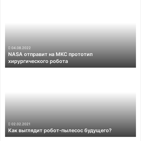
NASA
отправит
на
МКС
прототип
хирургического
робота
04.08.2022
NASA отправит на МКС прототип
хирургического робота
Как
выглядит
робот-
пылесос
будущего?
02.02.2021
Как выглядит робот-пылесос будущего?
NASA