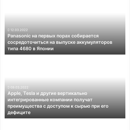
первых
порах
собирается
сосредоточиться
на
12.03.2022
Panasonic на первых порах собирается
выпуске
сосредоточиться на выпуске аккумуляторов
аккумуляторов
типа 4680 в Японии
типа
4680
Apple,
в
Tesla
Японии
и
другие
вертикально
интегрированные
09.03.2022
Apple, Tesla и другие вертикально
компании
интегрированные компании получат
получат
преимущества с доступом к сырью при его
преимущества
дефиците
с
доступом
Данные
к
опроса: