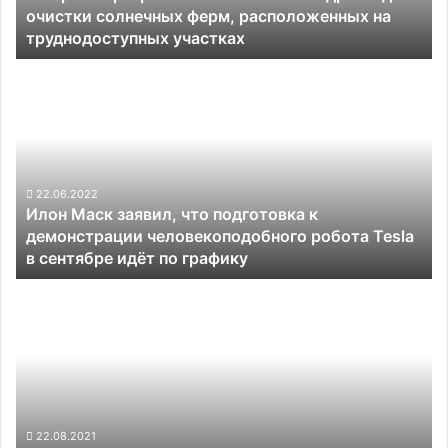
очистки солнечных ферм, расположенных на
ферм,
труднодоступных участках
расположенных
на
Илон
труднодоступных
Маск
участках
заявил,
что
подготовка
к
демонстрации
22.06.2022
Илон Маск заявил, что подготовка к
человекоподобного
демонстрации человекоподобного робота Tesla
робота
в сентябре идёт по графику
Tesla
в
Погибший
сентябре
недавно
идёт
в
по
Калифорнии
графику
водитель
Tesla
любил
хвастаться
22.08.2021