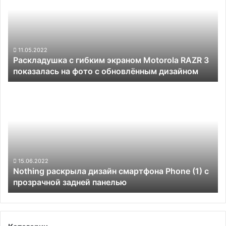
экраном
Motorola
RAZR
3
показалась
11.05.2022
Раскладушка с гибким экраном Motorola RAZR 3
на
показалась на фото с обновлённым дизайном
фото
с
Nothing
обновлённым
раскрыла
дизайном
дизайн
смартфона
Phone
(1)
с
прозрачной
15.06.2022
Nothing раскрыла дизайн смартфона Phone (1) с
задней
прозрачной задней панелью
панелью