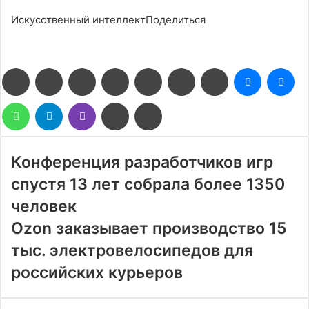
Искусственный интеллектПоделиться
Facebook
Twitter
LinkedIn
Pinterest
Reddit
Вконтакте
Одноклассники
Messenge
Me
WhatsApp
Telegram
Viber
Поделиться
Печатать
через
электронную
почту
Конференция разработчиков игр
спустя 13 лет собрала более 1350
человек
Ozon заказывает производство 15
тыс. электровелосипедов для
российских курьеров