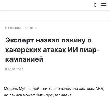
Искат
М
Главная
/
Гаджеты
Эксперт назвал панику о
хакерских атаках ИИ пиар-
кампанией
26.06.2026
Модель Mythos действительно взломала системы АНБ,
но паника может быть преувеличена.