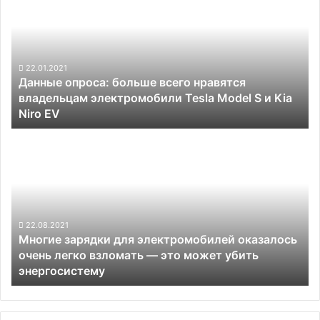
сырью
больше
при
всего
его
нравятся
дефиците
владельцам
электромобили
22.01.2021
Данные опроса: больше всего нравятся
Tesla
владельцам электромобили Tesla Model S и Kia
Model
Niro EV
S
и
Многие
Kia
зарядки
Niro
для
EV
электромобилей
оказалось
очень
легко
22.08.2021
Многие зарядки для электромобилей оказалось
взломать
очень легко взломать — это может убить
—
энергосистему
это
может
убить
энергосистему