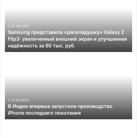
«раскладушку»
Galaxy
Z
Flip3:
увеличенный
22.08.2021
Samsung представила «раскладушку» Galaxy Z
внешний
Flip3: увеличенный внешний экран и улучшенная
экран
надёжность за 90 тыс. руб.
и
улучшенная
В
надёжность
Индии
за
впервые
90
запустили
тыс.
производство
руб.
iPhone
последнего
поколения
12.04.2022
В Индии впервые запустили производство
iPhone последнего поколения
Раскладушка
с
гибким