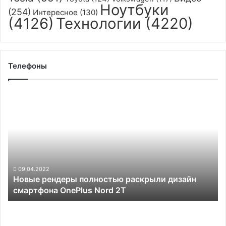
Ноутбуки
(254)
Интересное
(130)
(4126)
Технологии
(4220)
Телефоны
Новые
рендеры
полностью
раскрыли
дизайн
смартфона
OnePlus
Nord
09.04.2022
Новые рендеры полностью раскрыли дизайн
2T
смартфона OnePlus Nord 2T
Samsung
представила