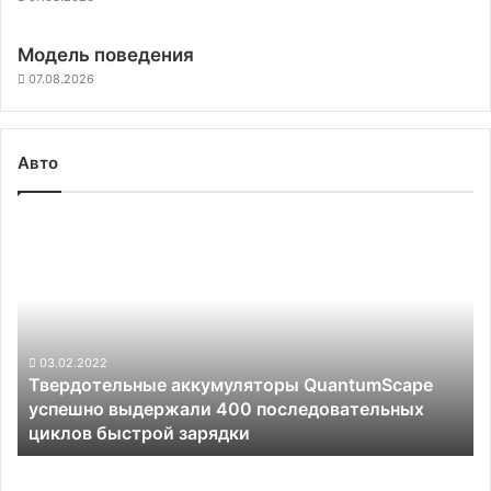
Модель поведения
07.08.2026
Авто
Твердотельные
аккумуляторы
QuantumScape
успешно
выдержали
400
последовательных
03.02.2022
Твердотельные аккумуляторы QuantumScape
циклов
успешно выдержали 400 последовательных
быстрой
циклов быстрой зарядки
зарядки
Panasonic
на