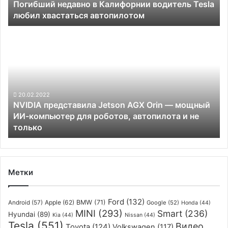
Погибший недавно в Калифорнии водитель Tesla
автопилотом
любил хвастаться автопилотом
NVIDIA
представила
Jetson
AGX
Orin
—
мощный
20.02.2022
NVIDIA представила Jetson AGX Orin — мощный
ИИ-
ИИ-компьютер для роботов, автопилота и не
компьютер
только
для
роботов,
автопилота
и
не
Метки
только
Ford
(132)
Apple
(62)
BMW
(71)
Android
(57)
Google
(52)
Honda
(44)
MINI
(293)
Smart
(236)
Hyundai
(89)
Kia
(44)
Nissan
(44)
Tesla
(551)
Видео
Toyota
(124)
Volkswagen
(117)