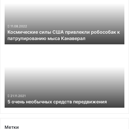
привлекли
робособак
к
патрулированию
мыса
11.08.2022
Космические силы США привлекли робособак к
Канаверал
патрулированию мыса Канаверал
5
очень
необычных
средств
передвижения
21.11.2021
5 очень необычных средств передвижения
Метки