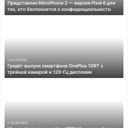
Представлен NitroPhone 2 — версия Pixel 6 для
тех,
тех, кто беспокоится о конфиденциальности
кто
беспокоится
Грядёт
о
выпуск
конфиденциальности
смартфона
OnePlus
10RT
с
тройной
камерой
02.07.2022
Грядёт выпуск смартфона OnePlus 10RT с
и
тройной камерой и 120-Гц дисплеем
120-
Гц
Vivo
дисплеем
выпустит
смартфон
X80
Lite
на
платформе
Snapdragon
20.06.2022