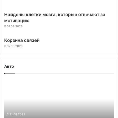
Найдены клетки мозга, которые отвечают за
мотивацию
07.08.2026
Корзина связей
07.08.2026
Авто
Lucid
представил
самый
динамичный
электромобиль
—
разгон
21.08.2022