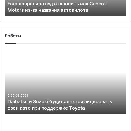
Ford попросила суд отклонить иск General
за
Motors из-за названия автопилота
названия
автопилота
Роботы
Daihatsu
и
Suzuki
будут
электрифицировать
свои
авто
при
22.08.2021
Daihatsu и Suzuki будут электрифицировать
поддержке
свои авто при поддержке Toyota
Toyota
Шведский
стартап
Einride,