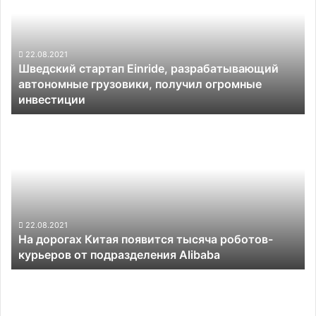
разрабатывающий
автономные
грузовики,
получил
22.08.2021
Шведский стартап Einride, разрабатывающий
огромные
автономные грузовики, получил огромные
инвестиции
инвестиции
На
дорогах
Китая
появится
тысяча
роботов-
курьеров
от
22.08.2021
На дорогах Китая появится тысяча роботов-
подразделения
курьеров от подразделения Alibaba
Alibaba
Космические
силы
США