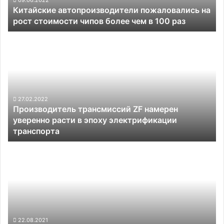
Китайские автопроизводители пожаловались на
чем
рост стоимости чипов более чем в 100 раз
в
100
Производитель
раз
трансмиссий
ZF
намерен
уверенно
расти
в
27.02.2022
Производитель трансмиссий ZF намерен
эпоху
уверенно расти в эпоху электрификации
электрификации
транспорта
транспорта
Ford
попросила
суд
отклонить
иск
General
Motors
из-
22.08.2021