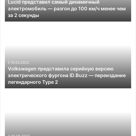
Lucid представил самый динамичный
до
электромобиль — разгон до 100 км/ч менее чем
100
за 2 секунды
км/
ч
Volkswagen
менее
представила
чем
серийную
за
версию
2
электрического
секунды
фургона
ID.Buzz
10.03.2022
Volkswagen представила серийную версию
—
электрического фургона ID.Buzz — переиздание
переиздание
легендарного Type 2
легендарного
Type
Китайские
2
автопроизводители
пожаловались
на
рост
стоимости
чипов
более
09.06.2022