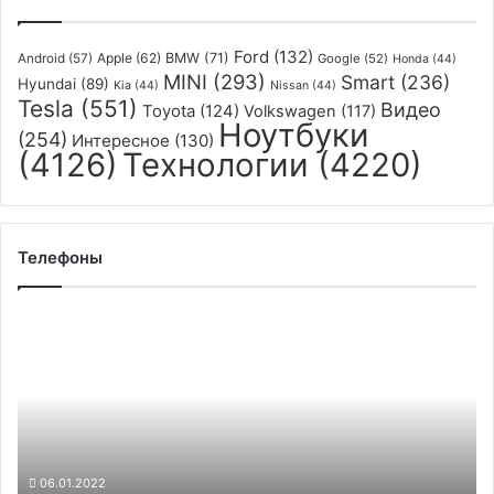
Ford
(132)
Apple
(62)
BMW
(71)
Android
(57)
Google
(52)
Honda
(44)
MINI
(293)
Smart
(236)
Hyundai
(89)
Kia
(44)
Nissan
(44)
Tesla
(551)
Видео
Toyota
(124)
Volkswagen
(117)
Ноутбуки
(254)
Интересное
(130)
(4126)
Технологии
(4220)
Телефоны
Представлен
NitroPhone
2
—
версия
Pixel
6
для
06.01.2022