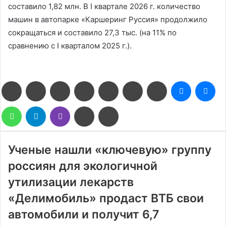
составило 1,82 млн. В I квартале 2026 г. количество
машин в автопарке «Каршеринг Руссия» продолжило
сокращаться и составило 27,3 тыс. (на 11% по
сравнению с I кварталом 2025 г.).
Facebook
Twitter
LinkedIn
Pinterest
Reddit
Вконтакте
Одноклассники
Messenge
Me
WhatsApp
Telegram
Viber
Поделиться
Печатать
через
электронную
почту
Ученые нашли «ключевую» группу
россиян для экологичной
утилизации лекарств
«Делимобиль» продаст ВТБ свои
автомобили и получит 6,7