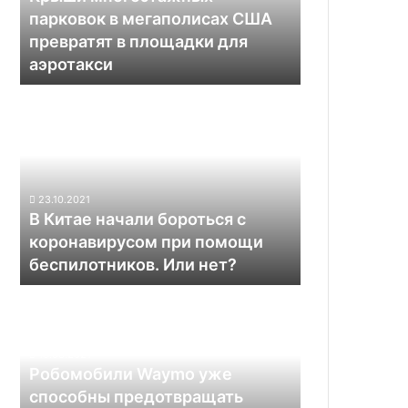
превратят
парковок в мегаполисах США
в
превратят в площадки для
площадки
аэротакси
для
аэротакси
В
Китае
начали
бороться
с
коронавирусом
23.10.2021
при
В Китае начали бороться с
помощи
коронавирусом при помощи
беспилотников.
беспилотников. Или нет?
Или
нет?
Робомобили
Waymo
уже
способны
16.03.2021
предотвращать
Робомобили Waymo уже
подавляющее
способны предотвращать
большинство