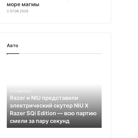
море магмы
07.08.2026
Авто
Razer
и
NIU
представили
электрический
07.08.2022
скутер
Razer и NIU представили
NIU
электрический скутер NIU X
X
Razer SQi Edition — всю партию
Razer
смели за пару секунд
SQi
Edition
С
—
2024