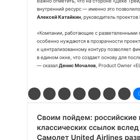
Важно отметить, что на стороне «Деке Тре
внутренний ресурс — именно это позволило 
Алексей Катайкин
, руководитель проектов
«Компании, работающие с разветвленными 
особенно нуждаются в прозрачности проект
к централизованному контуру позволяет фик
в едином окне, что создает основу для по
— сказал
Денис Мочалов
, Product Owner «
Facebook
Twitter
LinkedIn
Pinterest
Reddit
Вконтакте
Одн
Своим пойдем: российские 
классических ссылок вслед 
Самолет United Airlines раз