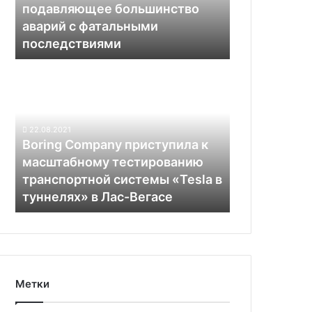
подавляющее большинство
аварий
аварий с фатальными
с
последствиями
фатальными
последствиями
Boring
Company
приступила
к
масштабному
22.08.2021
тестированию
Boring Company приступила к
транспортной
масштабному тестированию
системы
транспортной системы «Tesla в
«Tesla
туннелях» в Лас-Вегасе
в
туннелях»
в
Лас-
Вегасе
Метки