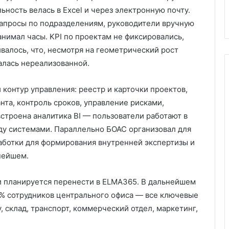
ьность велась в Excel и через электронную почту.
запросы по подразделениям, руководители вручную
нимал часы. KPI по проектам не фиксировались,
ивалось, что, несмотря на геометрический рост
алась нереализованной.
 контур управления: реестр и карточки проектов,
та, контроль сроков, управление рисками,
троена аналитика BI — пользователи работают в
у системами. Параллельно БОАС организовал для
аботки для формирования внутренней экспертизы и
нейшем.
ии планируется перенести в ELMA365. В дальнейшем
0% сотрудников центрального офиса — все ключевые
, склад, транспорт, коммерческий отдел, маркетинг,