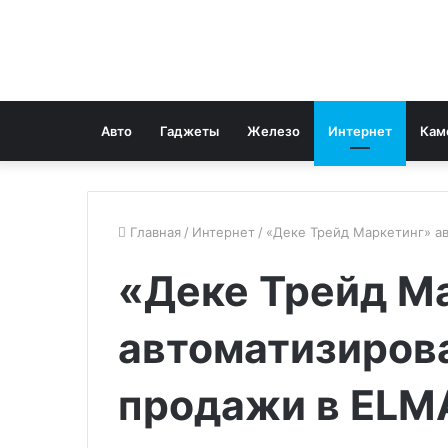
Авто
Гаджеты
Железо
Интернет
Кам
Главная
/
Интернет
/
«Деке Трейд Маркетинг» а
«Деке Трейд М
автоматизиров
продажи в ELM