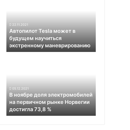
может
в
будущем
научиться
22.11.2021
экстренному
Автопилот Tesla может в
маневрированию
будущем научиться
экстренному маневрированию
В
ноябре
доля
электромобилей
на
первичном
05.12.2021
рынке
В ноябре доля электромобилей
Норвегии
на первичном рынке Норвегии
достигла
достигла 73,8 %
73,8
%