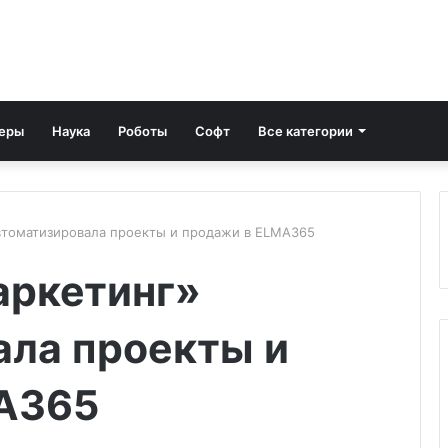
еры
Наука
Роботы
Софт
Все категории
втоматизировала проекты и продажи в ELMA365
аркетинг»
ала проекты и
A365