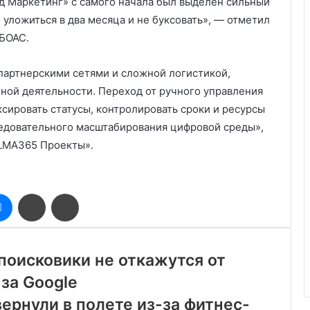
йд Маркетинг» с самого начала был выделен сильный
уложиться в два месяца и не буксовать», — отметил
 БОАС.
партнерскими сетями и сложной логистикой,
ной деятельности. Переход от ручного управления
сировать статусы, контролировать сроки и ресурсы
следовательного масштабирования цифровой среды»,
ELMA365 Проекты».
оклассники
Messenger
Поделиться
Печатать
через
электронную
почту
поисковики не откажутся от
за Google
вернули в полете из-за фитнес-