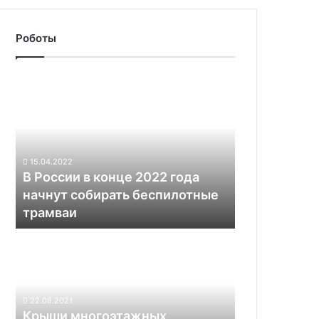
Роботы
В
России
в
конце
2022
года
15.04.2022
начнут
В России в конце 2022 года
собирать
начнут собирать беспилотные
беспилотные
трамваи
трамваи
Крыши
многоэтажных
парковок
в
мегаполисах
22.08.2021
США
Крыши многоэтажных