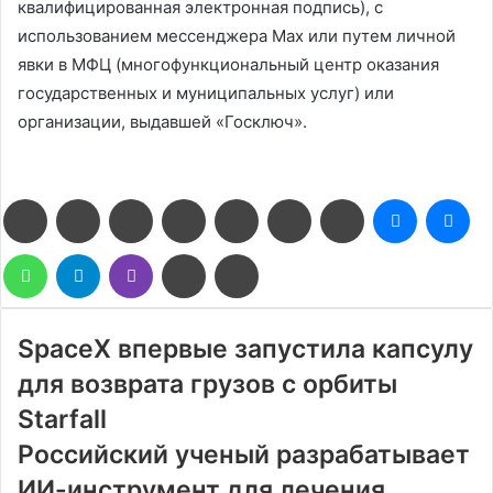
квалифицированная электронная подпись), с
использованием мессенджера Max или путем личной
явки в МФЦ (многофункциональный центр оказания
государственных и муниципальных услуг) или
организации, выдавшей «Госключ».
Facebook
Twitter
LinkedIn
Pinterest
Reddit
Вконтакте
Одноклассники
Messenge
Me
WhatsApp
Telegram
Viber
Поделиться
Печатать
через
электронную
почту
SpaceX впервые запустила капсулу
для возврата грузов с орбиты
Starfall
Российский ученый разрабатывает
ИИ-инструмент для лечения