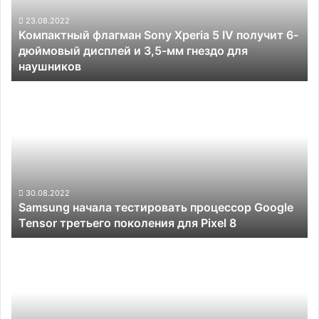
IV
получит
23.08.2022
Компактный флагман Sony Xperia 5 IV получит 6-
6-
дюймовый дисплей и 3,5-мм гнездо для
дюймовый
наушников
дисплей
и 3,5-
Samsung
мм
начала
гнездо
тестировать
для
процессор
наушников
Google
Tensor
третьего
поколения
30.08.2022
Samsung начала тестировать процессор Google
для
Tensor третьего поколения для Pixel 8
Pixel
8
В
России
резко
упал
спрос
на