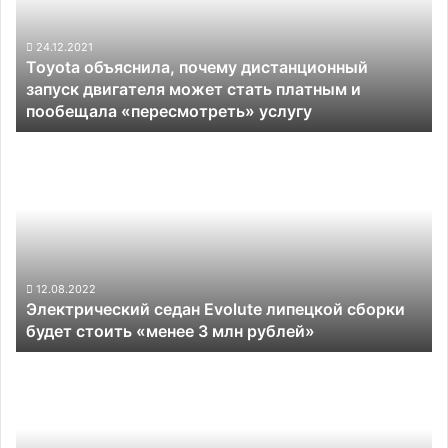
запуск
двигателя
может
24.12.2021
Toyota объяснила, почему дистанционный
стать
запуск двигателя может стать платным и
платным
пообещала «пересмотреть» услугу
и
пообещала «пересмотреть»
Электрический
услугу
седан
Evolute
липецкой
сборки
будет
стоить
«менее
12.08.2022
Электрический седан Evolute липецкой сборки
3
будет стоить «менее 3 млн рублей»
млн
рублей»
Rivian
переведёт
некоторые
электромобили
на