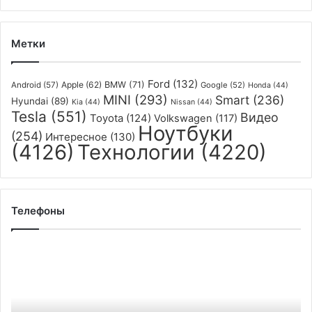
следов
эрозии
и
Метки
мародёров
Ford
(132)
Apple
(62)
BMW
(71)
Android
(57)
Google
(52)
Honda
(44)
MINI
(293)
Smart
(236)
Hyundai
(89)
Kia
(44)
Nissan
(44)
Tesla
(551)
Видео
Toyota
(124)
Volkswagen
(117)
Ноутбуки
(254)
Интересное
(130)
(4126)
Технологии
(4220)
Телефоны
Xiaomi
вернёт
деньги
покупателям
Mi