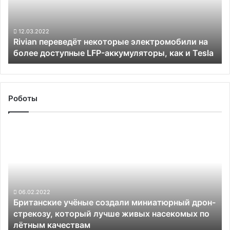
более
доступные
LFP-
12.03.2022
Rivian переведёт некоторые электромобили на
аккумуляторы,
более доступные LFP-аккумуляторы, как и Tesla
как
и
Tesla
Роботы
Британские
учёные
создали
миниатюрный
дрон-
стрекозу,
который
06.02.2022
Британские учёные создали миниатюрный дрон-
лучше
стрекозу, который лучше живых насекомых по
живых
лётным качествам
насекомых по