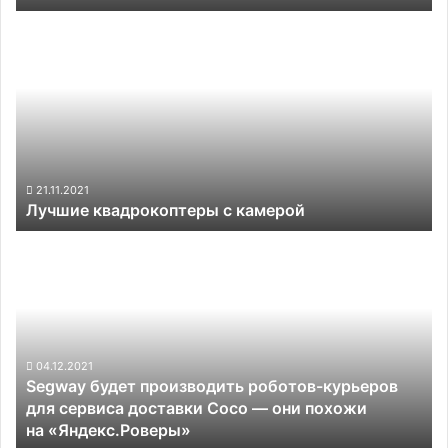
лётным
Лучшие
качествам
квадрокоптеры
с
камерой
21.11.2021
Лучшие квадрокоптеры с камерой
Segway
будет
производить
роботов-
курьеров
для
сервиса
04.12.2021
Segway будет производить роботов-курьеров
доставки Coco —
для сервиса доставки Coco — они похожи
они
на «Яндекс.Роверы»
похожи