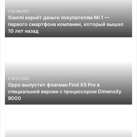
1
—
22.08.2021
Xiaomi вернёт деньги покупателям Mi 1 —
первого
первого смартфона компании, который вышел
смартфона
10 лет назад
компании,
который
Oppo
вышел
выпустит
10
флагман
лет
Find
назад
X5
Pro
в
18.02.2022
Oppo выпустит флагман Find X5 Pro в
специальной
специальной версии с процессором Dimensity
версии
9000
с
процессором
Компактный
Dimensity
флагман
9000
Sony
Xperia
5