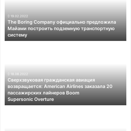
предложила
Майами
построить
19.02.2022
The Boring Company официально предложила
подземную
Майами построить подземную транспортную
транспортную
систему
систему
Сверхзвуковая
гражданская
авиация
возвращается:
American
Airlines
18.08.2022
Сверхзвуковая гражданская авиация
заказала
возвращается: American Airlines заказала 20
20
пассажирских лайнеров Boom
пассажирских
Supersonic Overture
лайнеров
Boom
Toyota
Supersonic Overture
объяснила,
почему
дистанционный