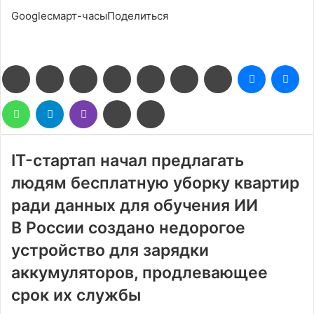
Googleсмарт-часыПоделиться
Facebook
Twitter
LinkedIn
Pinterest
Reddit
Вконтакте
Одноклассники
Messenge
Me
WhatsApp
Telegram
Viber
Поделиться
Печатать
через
электронную
почту
IT-стартап начал предлагать
людям бесплатную уборку квартир
ради данных для обучения ИИ
В России создано недорогое
устройство для зарядки
аккумуляторов, продлевающее
срок их службы