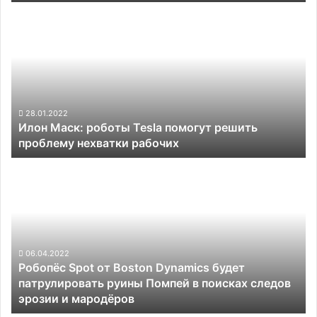
на «Яндекс.Роверы»
Илон
Маск:
роботы
Tesla
помогут
решить
проблему
нехватки
28.01.2022
Илон Маск: роботы Tesla помогут решить
рабочих
проблему нехватки рабочих
Робопёс
Spot
от
Boston
Dynamics
будет
патрулировать
06.04.2022
Робопёс Spot от Boston Dynamics будет
руины
патрулировать руины Помпей в поисках следов
Помпей
эрозии и мародёров
в
поисках