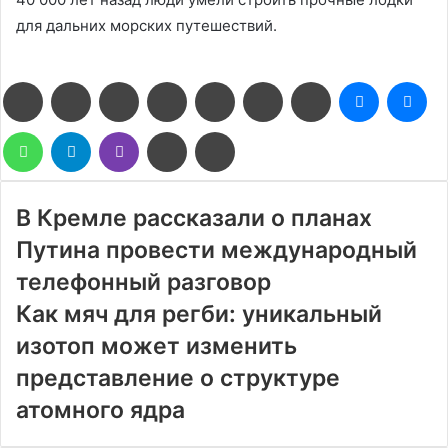
для дальних морских путешествий.
Facebook
Twitter
LinkedIn
Pinterest
Reddit
Вконтакте
Одноклассники
Messenge
Me
WhatsApp
Telegram
Viber
Поделиться
Печатать
через
электронную
почту
В Кремле рассказали о планах
Путина провести международный
телефонный разговор
Как мяч для регби: уникальный
изотоп может изменить
представление о структуре
атомного ядра