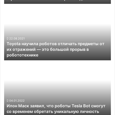
Toyota
научила
роботов
отличать
предметы
от
их
22.08.2021
Toyota научила роботов отличать предметы от
отражений —
их отражений — это большой прорыв в
это
робототехнике
большой
прорыв
Илон
в
Маск
робототехнике
заявил,
что
роботы
Tesla
Bot
смогут
04.01.2022
Илон Маск заявил, что роботы Tesla Bot смогут
со
со временем обретать уникальную личность
временем