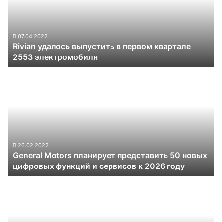
первом
квартале
2553
электромобиля
07.04.2022
Rivian удалось выпустить в первом квартале
2553 электромобиля
General
Motors
планирует
представить
50
новых
цифровых
функций
26.02.2022
General Motors планирует представить 50 новых
и
цифровых функций и сервисов к 2026 году
сервисов
к
Слухи:
2026
Volkswagen
году
хочет
купить