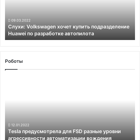
подразделение
Huawei
по
разработке
09.03.2022
Слухи: Volkswagen хочет купить подразделение
автопилота
Huawei по разработке автопилота
Роботы
Tesla
предусмотрела
для
FSD
разные
уровни
агрессивности
автоматизации
12.01.2022
Tesla предусмотрела для FSD разные уровни
вождения
агрессивности автоматизации вождения