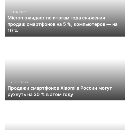
снижения
продаж
01.07.2022
Micron ожидает по итогам года снижения
смартфонов
продаж смартфонов на 5 %, компьютеров — на
на
10 %
5
%,
Продажи
компьютеров
смартфонов
—
Xiaomi
на
в
10
России
%
могут
рухнуть
на
25.03.2022
Продажи смартфонов Xiaomi в России могут
30
рухнуть на 30 % в этом году
%
в
ASUS
этом
представила
году
ROG
Phone
6