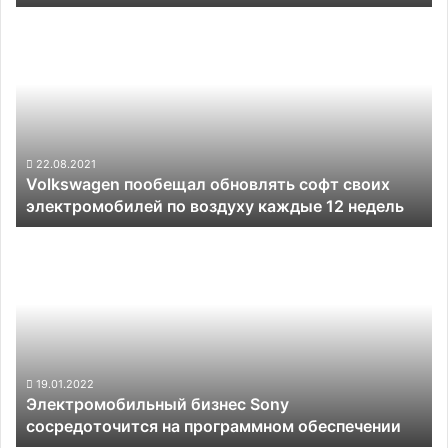
обретать
Volkswagen
уникальную
пообещал
личность
обновлять
софт
своих
электромобилей
по
воздуху
22.08.2021
Volkswagen пообещал обновлять софт своих
каждые
электромобилей по воздуху каждые 12 недель
12
недель
Электромобильный
бизнес
Sony
сосредоточится
на
программном
обеспечении
19.01.2022
Электромобильный бизнес Sony
сосредоточится на программном обеспечении