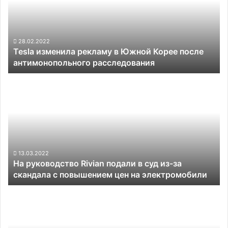
Южной
Корее
после
антимонопольного
28.02.2022
Tesla изменила рекламу в Южной Корее после
расследования
антимонопольного расследования
На
руководство
Rivian
подали
в
суд
из-
за
13.03.2022
На руководство Rivian подали в суд из-за
скандала
скандала с повышением цен на электромобили
с
повышением
Rivian
цен
удалось
на
выпустить
электромобили
в