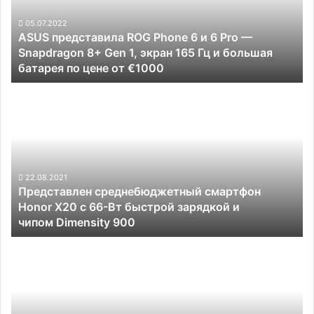
и
6
05.07.2022
ASUS представила ROG Phone 6 и 6 Pro —
Pro
Snapdragon 8+ Gen 1, экран 165 Гц и большая
—
батарея по цене от €1000
Snapdragon
8+
Представлен
Gen
среднебюджетный смартфон
1,
Honor
экран
X20
165
с
Гц
66-
и
Вт
22.08.2021
большая
Представлен среднебюджетный смартфон
быстрой
батарея
Honor X20 с 66-Вт быстрой зарядкой и
зарядкой
по
чипом Dimensity 900
и
цене
чипом Dimensity
Какой
от
900
смартфон
€1000
купить
до
15