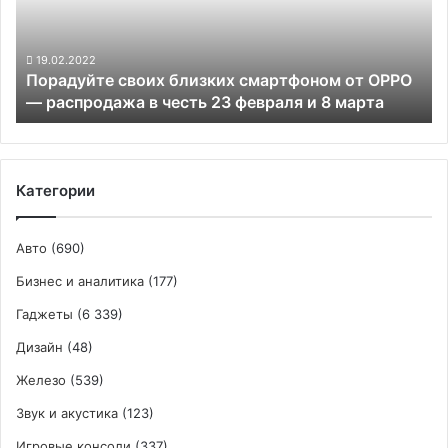
OPPO
—
распродажа
19.02.2022
Порадуйте своих близких смартфоном от OPPO
в
— распродажа в честь 23 февраля и 8 марта
честь
23
февраля
и
8
Категории
марта
Авто
(690)
Бизнес и аналитика
(177)
Гаджеты
(6 339)
Дизайн
(48)
Железо
(539)
Звук и акустика
(123)
Игровые консоли
(337)