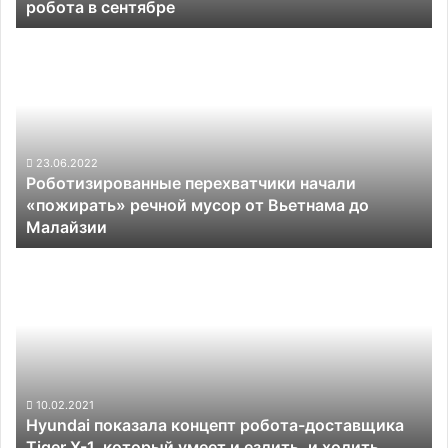
робота в сентябре
сентябре
Роботизированные
перехватчики
начали
«пожирать»
речной
мусор
от
23.06.2022
Роботизированные перехватчики начали
Вьетнама
«пожирать» речной мусор от Вьетнама до
до
Малайзии
Малайзии
Hyundai
показала
концепт
робота-
доставщика
Tiger
X-
1,
10.02.2021
Hyundai показала концепт робота-доставщика
который
Tiger X-1, который умеет и ездить, и ходить
умеет