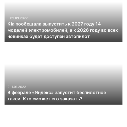
к
2027
году
14
03.03.2022
Kia пообещала выпустить к 2027 году 14
моделей
моделей электромобилей, а к 2026 году во всех
электромобилей,
новинках будет доступен автопилот
а
к
В
2026
феврале
году
«Яндекс»
во
запустит
всех
беспилотное
новинках
такси.
будет
Кто
доступен
сможет
11.01.2022
автопилот
В феврале «Яндекс» запустит беспилотное
его
такси. Кто сможет его заказать?
заказать?
Foxconn
заявила,
что
к