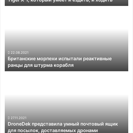
и
Британские
ездить,
морпехи
и
испытали
ходить
реактивные
ранцы
для
штурма
корабля
22.08.2021
Британские морпехи испытали реактивные
ранцы для штурма корабля
DroneDek
представила
умный
почтовый
ящик
для
посылок,
доставляемых
27.11.2021
DroneDek представила умный почтовый ящик
дронами
для посылок, доставляемых дронами