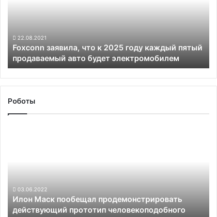
2025
году
каждый
пятый
22.08.2021
Foxconn заявила, что к 2025 году каждый пятый
продаваемый
продаваемый авто будет электромобилем
авто
будет
электромобилем
Роботы
Илон
Маск
пообещал
продемонстрировать
действующий
прототип
человекоподобного
03.06.2022
Илон Маск пообещал продемонстрировать
робота
действующий прототип человекоподобного
в