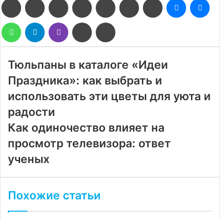
Facebook
Twitter
LinkedIn
Pinterest
Reddit
Вконтакте
Одноклассники
Messenge
Me
WhatsApp
Telegram
Viber
Поделиться
Печатать
через
электронную
почту
Тюльпаны в каталоге «Идеи
Праздника»: как выбрать и
использовать эти цветы для уюта и
радости
Как одиночество влияет на
просмотр телевизора: ответ
ученых
Похожие статьи