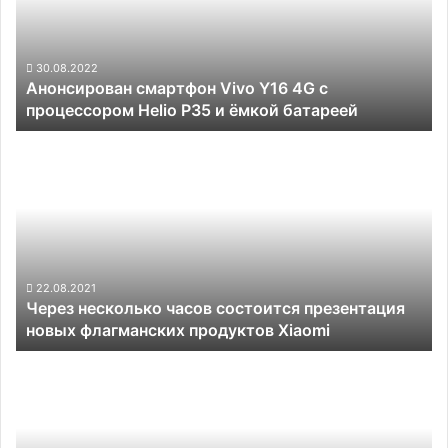
4G
с
процессором
Helio
30.08.2022
Анонсирован смартфон Vivo Y16 4G с
P35
процессором Helio P35 и ёмкой батареей
и
ёмкой
Через
батареей
несколько
часов
состоится
презентация
новых
флагманских
продуктов
22.08.2021
Через несколько часов состоится презентация
Xiaomi
новых флагманских продуктов Xiaomi
Порадуйте
своих
близких
смартфоном
от