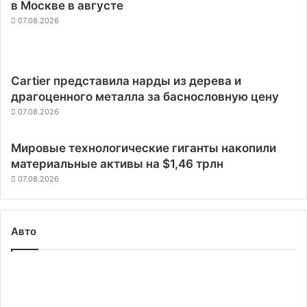
в Москве в августе
07.08.2026
Cartier представила нарды из дерева и
драгоценного металла за баснословную цену
07.08.2026
Мировые технологические гиганты накопили
материальные активы на $1,46 трлн
07.08.2026
Авто
Производство
полупроводников
для