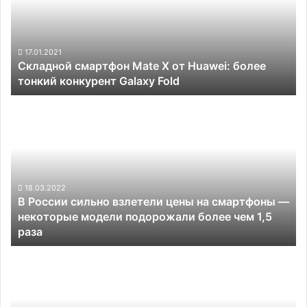
от
Huawei:
более
тонкий
17.01.2021
Складной смартфон Mate X от Huawei: более
конкурент
тонкий конкурент Galaxy Fold
Galaxy
Fold
В
России
сильно
взлетели
цены
на
смартфоны —
18.03.2022
В России сильно взлетели цены на смартфоны —
некоторые
некоторые модели подорожали более чем 1,5
модели
раза
подорожали
более
Анонсирован
чем
смартфон
1,5
Vivo
раза
Y16