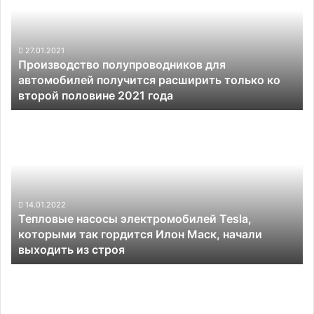
автомобилей
получится
расширить
только
27.01.2021
Производство полупроводников для
ко
автомобилей получится расширить только ко
второй
второй половине 2021 года
половине
2021
Тепловые
года
насосы
электромобилей
Tesla,
которыми
так
гордится
14.01.2022
Тепловые насосы электромобилей Tesla,
Илон
которыми так гордится Илон Маск, начали
Маск,
выходить из строя
начали
выходить
Kia
из
пообещала
строя
выпустить