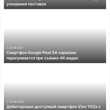
ускорения поставок
частные
самолёты
Смартфон
для
Google
ускорения
Pixel
поставок
5A
серьёзно
перегревается
при
съёмке
22.08.2021
Смартфон Google Pixel 5A серьёзно
4К-
перегревается при съёмке 4К-видео
видео
Дебютировал
доступный
смартфон
Vivo
Y02s
с
чипом
Helio
22.08.2022
Дебютировал доступный смартфон Vivo Y02s с
P35