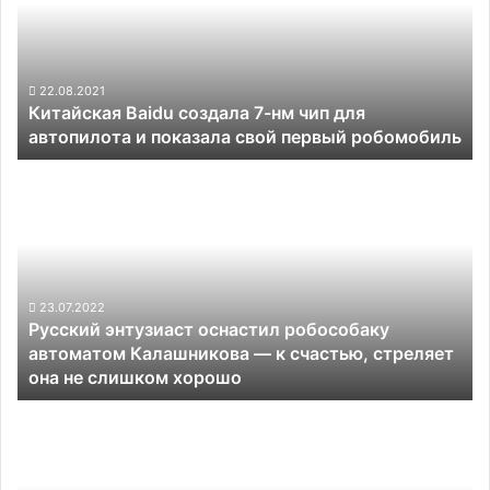
нм
чип
для
автопилота
22.08.2021
Китайская Baidu создала 7-нм чип для
и
автопилота и показала свой первый робомобиль
показала
свой
Русский
первый
энтузиаст
робомобиль
оснастил
робособаку
автоматом
Калашникова
—
23.07.2022
Русский энтузиаст оснастил робособаку
к
автоматом Калашникова — к счастью, стреляет
счастью,
она не слишком хорошо
стреляет
она
В
не
Китае
слишком
создали
хорошо
первое