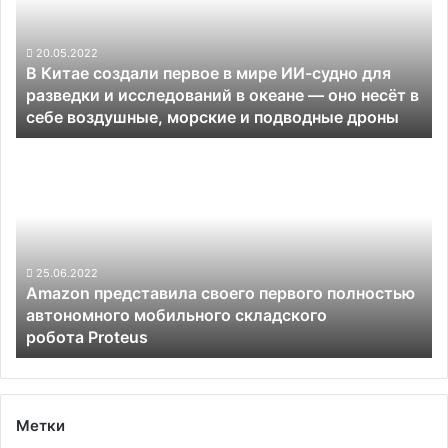
в
мире
ИИ-
20.05.2022
В Китае создали первое в мире ИИ-судно для
судно
разведки и исследований в океане — оно несёт в
для
себе воздушные, морские и подводные дроны
разведки
и
Amazon
исследований
представила
в
своего
океане
первого
—
полностью
оно
автономного
несёт
мобильного
25.06.2022
в
Amazon представила своего первого полностью
складского
себе
автономного мобильного складского
робота Proteus
воздушные,
робота Proteus
морские
и
подводные
дроны
Метки