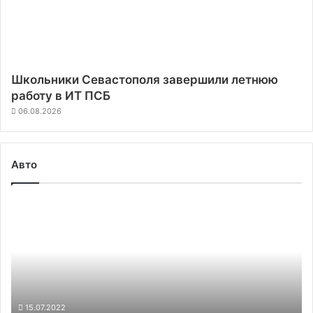
Школьники Севастополя завершили летнюю
работу в ИТ ПСБ
06.08.2026
Авто
Индиец
создал
электромобиль
своими
руками.
Чем
он
лучше
15.07.2022