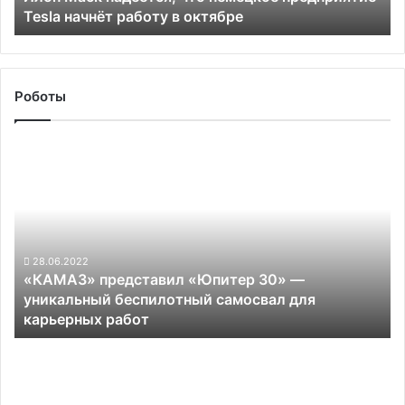
Tesla начнёт работу в октябре
в
октябре
Роботы
«КАМАЗ»
представил
«Юпитер
30»
—
уникальный
беспилотный
28.06.2022
«КАМАЗ» представил «Юпитер 30» —
самосвал
уникальный беспилотный самосвал для
для
карьерных работ
карьерных
работ
Китайская
Baidu
создала
7-