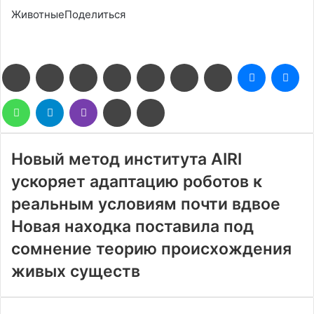
ЖивотныеПоделиться
Facebook
Twitter
LinkedIn
Pinterest
Reddit
Вконтакте
Одноклассники
Messenge
Me
WhatsApp
Telegram
Viber
Поделиться
Печатать
через
электронную
почту
Новый метод института AIRI
ускоряет адаптацию роботов к
реальным условиям почти вдвое
Новая находка поставила под
сомнение теорию происхождения
живых существ