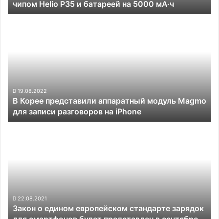
чипом Helio P35 и батареей на 5000 мА·ч
и
батареей
В
на
Корее
5000
представили
мА·ч
аппаратный
модуль
Magmo
для
записи
19.08.2022
В Корее представили аппаратный модуль Magmo
разговоров
для записи разговоров на iPhone
на
iPhone
Закон
о
едином
европейском
стандарте
зарядок
для
смартфонов
22.08.2021
Закон о едином европейском стандарте зарядок
будет
для смартфонов будет представлен в сентябре
представлен