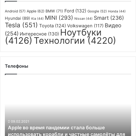
Ford
(132)
Apple
(62)
BMW
(71)
Android
(57)
Google
(52)
Honda
(44)
MINI
(293)
Smart
(236)
Hyundai
(89)
Kia
(44)
Nissan
(44)
Tesla
(551)
Видео
Toyota
(124)
Volkswagen
(117)
Ноутбуки
(254)
Интересное
(130)
(4126)
Технологии
(4220)
Телефоны
Apple
во
время
пандемии
стала
больше
использовать
09.02.2021
Apple во время пандемии стала больше
корабли
использовать корабли и частные самолёты для
и