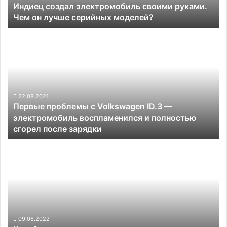
Индиец создал электромобиль своими руками.
серийных
Чем он лучше серийных моделей?
моделей?
Первые
проблемы
с
Volkswagen
ID.3
—
электромобиль
22.08.2021
Первые проблемы с Volkswagen ID.3 —
воспламенился
электромобиль воспламенился и полностью
и
сгорел после зарядки
полностью
сгорел
Китайские
после
автопроизводители
зарядки
пожаловались
на
рост
стоимости
чипов
более
09.06.2022