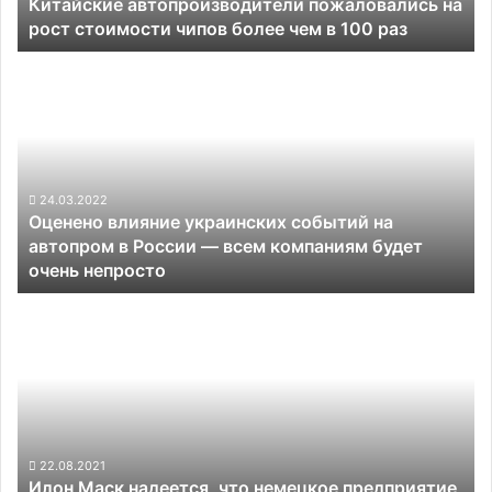
Китайские автопроизводители пожаловались на
чем
рост стоимости чипов более чем в 100 раз
в
100
Оценено
раз
влияние
украинских
событий
на
автопром
в
24.03.2022
Оценено влияние украинских событий на
России —
автопром в России — всем компаниям будет
всем
очень непросто
компаниям
будет
Илон
очень
Маск
непросто
надеется,
что
немецкое
предприятие
Tesla
начнёт
22.08.2021
Илон Маск надеется, что немецкое предприятие
работу