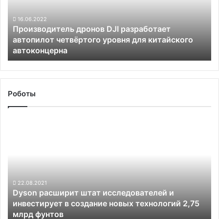
четвёртого
уровня
16.06.2022
Производитель дронов DJI разработает
для
автопилот четвёртого уровня для китайского
китайского
автоконцерна
автоконцерна
Роботы
Dyson
расширит
штат
исследователей
и
инвестирует
в
22.08.2021
Dyson расширит штат исследователей и
создание
инвестирует в создание новых технологий 2,75
новых
млрд фунтов
технологий