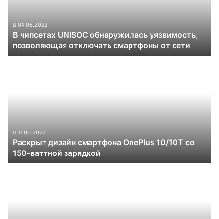
позволяющая
отключать
смартфоны
04.06.2022
В чипсетах UNISOC обнаружилась уязвимость,
от
позволяющая отключать смартфоны от сети
сети
Раскрыт
дизайн
смартфона
OnePlus
10/10T
со
150-
ваттной
11.06.2022
Раскрыт дизайн смартфона OnePlus 10/10T со
зарядкой
150-ваттной зарядкой
Смартфон
Moto
Razr
2022
получит
чип