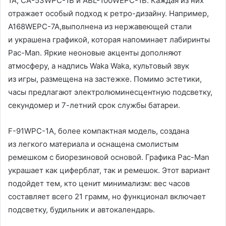
1A, CA-53WPC-1B и ABL-100WEPC-1B. Каждая из них
отражает особый подход к ретро-дизайну. Например,
A168WEPC-7A,выполнена из нержавеющей стали
и украшена графикой, которая напоминает лабиринты
Pac-Man. Яркие неоновые акценты дополняют
атмосферу, а надпись Waka Waka, культовый звук
из игры, размещена на застежке. Помимо эстетики,
часы предлагают электролюминесцентную подсветку,
секундомер и 7-летний срок службы батареи.
F-91WPC-1A, более компактная модель, создана
из легкого материала и оснащена смолистым
ремешком с биорезиновой основой. Графика Pac-Man
украшает как циферблат, так и ремешок. Этот вариант
подойдет тем, кто ценит минимализм: вес часов
составляет всего 21 грамм, но функционал включает
подсветку, будильник и автокалендарь.