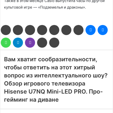
Также в этом месяце Casio выпустила часы по другой
культовой игре — «Подземелья и драконы».
Facebook
Twitter
LinkedIn
Pinterest
Reddit
Вконтакте
Одноклассники
Messenge
Me
WhatsApp
Telegram
Viber
Поделиться
Печатать
через
электронную
почту
Вам хватит сообразительности,
чтобы ответить на этот хитрый
вопрос из интеллектуального шоу?
Обзор игрового телевизора
Hisense U7NQ Mini-LED PRO. Про-
гейминг на диване