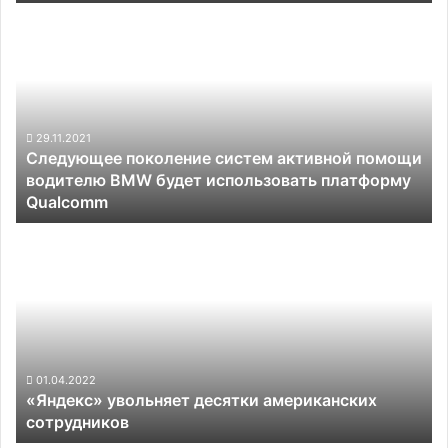
10
Следующее
областях
поколение
—
систем
5G
активной
и
помощи
6G,
водителю
космос,
BMW
29.11.2021
робототехника
Следующее поколение систем активной помощи
будет
и
водителю BMW будет использовать платформу
использовать
прочее
Qualcomm
платформу
Qualcomm
«Яндекс»
увольняет
десятки
американских
сотрудников
01.04.2022
«Яндекс» увольняет десятки американских
сотрудников