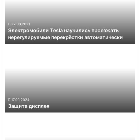
нерегулируемые
перекрёстки
автоматически
22.08.2021
Электромобили Tesla научились проезжать
нерегулируемые перекрёстки автоматически
Защита
дисплея
17.09.2024
Защита дисплея
Renault
представила
концепт
Scenic