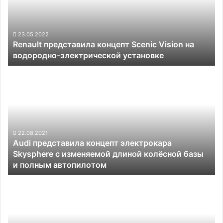
Vision
на
водородно-
электрической
23.05.2022
Renault представила концепт Scenic Vision на
установке
водородно-электрической установке
Audi
представила
концепт
электрокара
Skysphere
с
изменяемой
22.08.2021
Audi представила концепт электрокара
длиной
Skysphere с изменяемой длиной колёсной базы
колёсной
и полным автопилотом
базы
и
Производитель
полным
дронов
автопилотом
DJI
разработает
автопилот