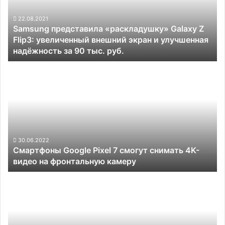
Flip3:
увеличенный
22.08.2021
Samsung представила «раскладушку» Galaxy Z
внешний
Flip3: увеличенный внешний экран и улучшенная
экран
надёжность за 90 тыс. руб.
и
улучшенная
Смартфоны
надёжность
Google
за
Pixel
90
7
тыс.
смогут
руб.
снимать
4K-
видео
30.06.2022
Смартфоны Google Pixel 7 смогут снимать 4K-
на
видео на фронтальную камеру
фронтальную
камеру
В
чипсетах
UNISOC
обнаружилась
уязвимость,