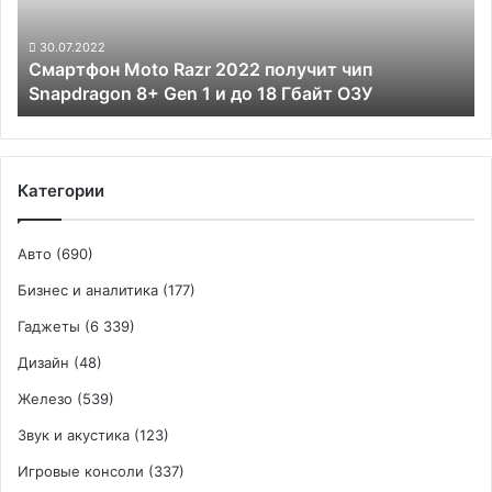
Snapdragon
8+
30.07.2022
Смартфон Moto Razr 2022 получит чип
Gen
Snapdragon 8+ Gen 1 и до 18 Гбайт ОЗУ
1
и
до
18
Гбайт
Категории
ОЗУ
Авто
(690)
Бизнес и аналитика
(177)
Гаджеты
(6 339)
Дизайн
(48)
Железо
(539)
Звук и акустика
(123)
Игровые консоли
(337)