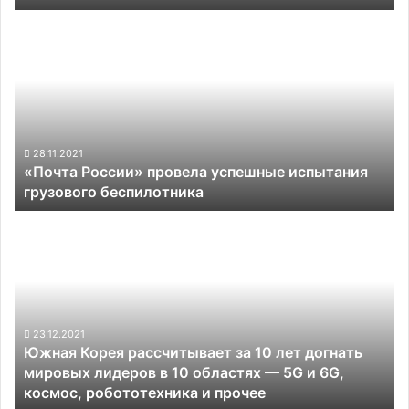
2,75
«Почта
млрд
России»
фунтов
провела
успешные
испытания
грузового
беспилотника
28.11.2021
«Почта России» провела успешные испытания
грузового беспилотника
Южная
Корея
рассчитывает
за
10
лет
догнать
23.12.2021
Южная Корея рассчитывает за 10 лет догнать
мировых
мировых лидеров в 10 областях — 5G и 6G,
лидеров
космос, робототехника и прочее
в