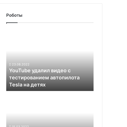
Роботы
YouTube
удалил
видео
с
тестированием
автопилота
23.08.2022
Tesla
YouTube удалил видео с
на
тестированием автопилота
детях
Tesla на детях
Xiaomi
представила
в
России
роботы-
пылесосы
15.03.2022