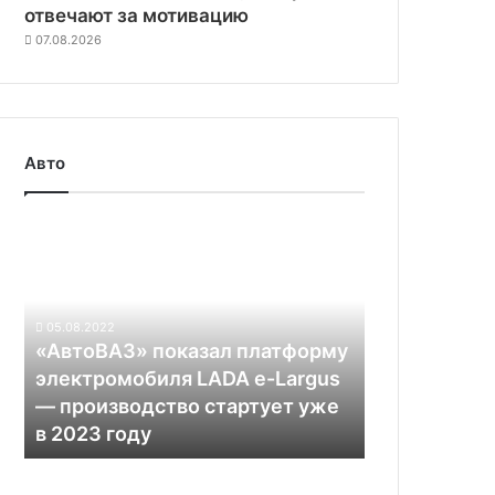
отвечают за мотивацию
07.08.2026
Авто
«АвтоВАЗ» показал
платформу
электромобиля
LADA
e-
05.08.2022
Largus
«АвтоВАЗ» показал платформу
—
электромобиля LADA e-Largus
производство
— производство стартует уже
стартует
в 2023 году
уже
в
Китайская
2023
компания