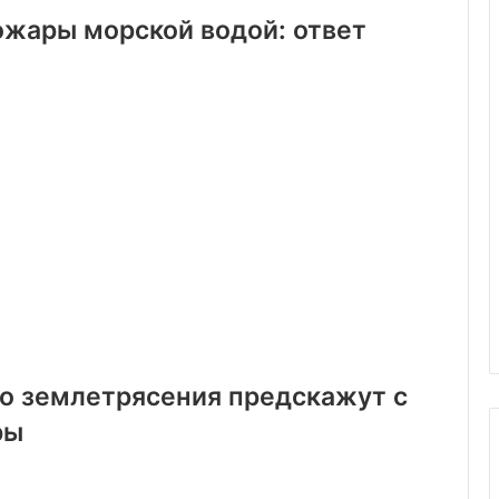
жары морской водой: ответ
го землетрясения предскажут с
ры