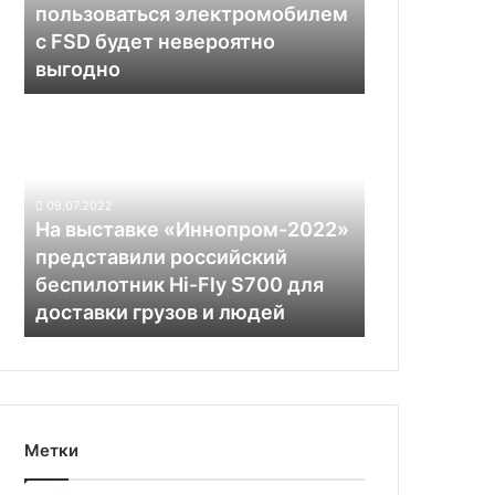
пользоваться электромобилем
FSD
с FSD будет невероятно
будет
выгодно
невероятно
выгодно
На выставке
«Иннопром-2022»
представили
российский
беспилотник
09.07.2022
Hi-
На выставке «Иннопром-2022»
Fly
представили российский
S700
беспилотник Hi-Fly S700 для
для
доставки грузов и людей
доставки
грузов
и
людей
Метки