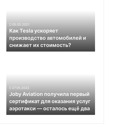
ускоряет
производство
автомобилей
и
05.05.2021
снижает
Как Tesla ускоряет
их
производство автомобилей и
стоимость?
снижает их стоимость?
Joby
Aviation
получила
первый
сертификат
для
27.05.2022
оказания
Joby Aviation получила первый
услуг
сертификат для оказания услуг
аэротакси —
аэротакси — осталось ещё два
осталось
ещё
два