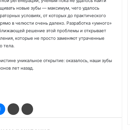
тной регенерации, ученым пока не удалось найти
ащивать новые зубы — максимум, чего удалось
раторных условиях, от которых до практического
рямо в челюсти очень далеко. Разработка «умного»
иближающей решение этой проблемы и открывает
оления, которые не просто заменяют утраченные
ю тела.
истине уникальное открытие: оказалось, наши зубы
онов лет назад.
оклассники
Messenger
Поделиться
Печатать
через
электронную
почту