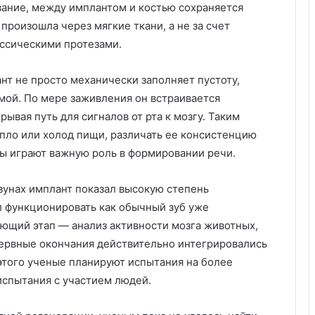
вание, между имплантом и костью сохраняется
произошла через мягкие ткани, а не за счет
лассическими протезами.
нт не просто механически заполняет пустоту,
емой. По мере заживления он встраивается
ывая путь для сигналов от рта к мозгу. Таким
пло или холод пищи, различать ее консистенцию
бы играют важную роль в формировании речи.
зунах имплант показал высокую степень
л функционировать как обычный зуб уже
ующий этап — анализ активности мозга животных,
нервные окончания действительно интегрировались
этого ученые планируют испытания на более
испытания с участием людей.