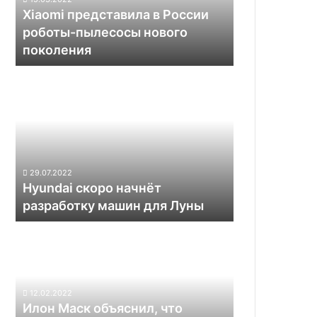
нового
Xiaomi представила в России
поколения
роботы-пылесосы нового
поколения
Hyundai
скоро
начнёт
разработку
машин
для
Луны
29.07.2022
Hyundai скоро начнёт
разработку машин для Луны
Илон
Маск
объяснил,
что
пользоваться
12.02.2022
электромобилем
Илон Маск объяснил, что
с