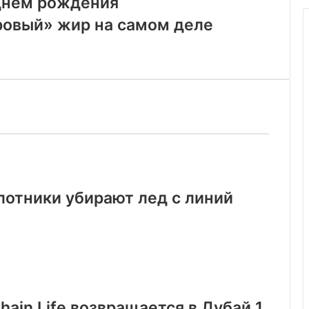
 днем рождения
ровый» жир на самом деле
лотники убирают лед с линий
ain Life возвращается в Дубай 1