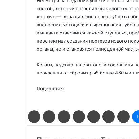
Несмотря на недавние успехи в области кос
способ, который позволил бы человеку отр
достичь — выращивание новых зубов в лабо
внедрения методики и выращивания зубов п
импланта становится важной ступенью, пр
перспективу создания протезов нового пок
органы, но и становятся полноценной часть
Кстати, недавно палеонтологи совершили по
произошли от «брони» рыб более 460 милли
Поделиться
Facebook
Twitter
LinkedIn
Pinterest
Reddit
Вконтакте
Одн