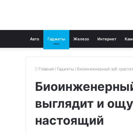
Авто
Гаджеты
Железо
Интернет
Кам
Главная
/
Гаджеты
/
Биоинженерный зуб «растет
Биоинженерный
выглядит и ощ
настоящий