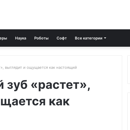
еры
Наука
Роботы
Софт
Все категории
», выглядит и ощущается как настоящий
 зуб «растет»,
ущается как