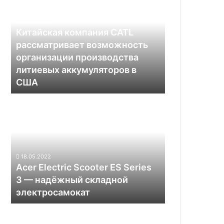
году
CATL
рассматривает
22.02.2022
возможность
Китайская компания CATL
организации
рассматривает возможность
производства
организации производства
литиевых
литиевых аккумуляторов в
аккумуляторов
США
в
США
Acer
Electric
Scooter
ES
Series
3 —
18.05.2022
надёжный
Acer Electric Scooter ES Series
складной
3 — надёжный складной
электросамокат
электросамокат
Как
Tesla