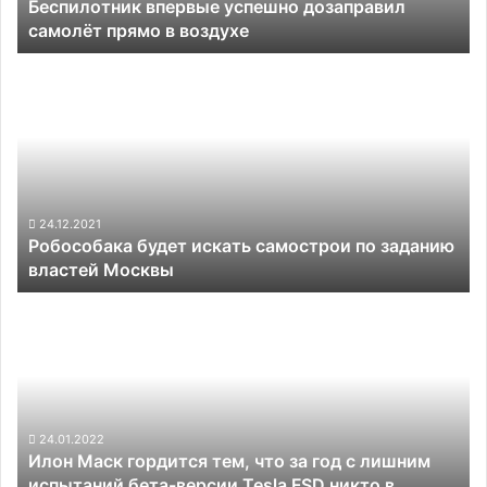
Беспилотник впервые успешно дозаправил
самолёт прямо в воздухе
Робособака
будет
искать
самострои
по
заданию
властей
Москвы
24.12.2021
Робособака будет искать самострои по заданию
властей Москвы
Илон
Маск
гордится
тем,
что
за
год
24.01.2022
Илон Маск гордится тем, что за год с лишним
с
испытаний бета-версии Tesla FSD никто в
лишним