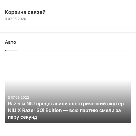
Корзина связей
07.08.2026
Авто
Razer
и
NIU
представили
электрический
скутер
NIU
07.08.2022
Razer и NIU представили электрический скутер
X
NIU X Razer SQi Edition — всю партию смели за
Razer
пару секунд
SQi
Edition
Производитель
—
беспилотных
всю