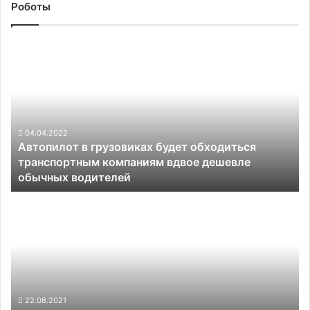
только
Роботы
Автопилот
в
грузовиках
будет
обходиться
транспортным
компаниям
04.04.2022
Автопилот в грузовиках будет обходиться
вдвое
транспортным компаниям вдвое дешевле
дешевле
обычных водителей
обычных
водителей
Беспилотник
впервые
успешно
дозаправил
самолёт
прямо
в
воздухе
22.08.2021