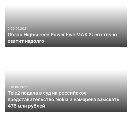
Five
MAX
2:
его
точно
29.01.2021
Обзор Highscreen Power Five MAX 2: его точно
хватит
хватит надолго
надолго
Tele2
подала
в
суд
на
российское
представительство
19.05.2022
Tele2 подала в суд на российское
Nokia
представительство Nokia и намерена взыскать
и
478 млн рублей
намерена
взыскать
Складные
478
смартфоны
млн
Samsung
рублей