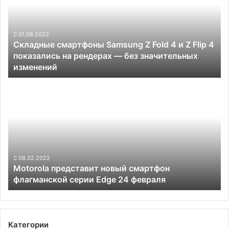
Z
Fold
4
и
01.08.2022
Складные смартфоны Samsung Z Fold 4 и Z Flip 4
Z
показались на рендерах — без значительных
Flip
изменений
4
показались
Motorola
на
представит
рендерах —
новый
без
смартфон
значительных
флагманской
изменений
серии
Edge
24
08.02.2022
Motorola представит новый смартфон
февраля
флагманской серии Edge 24 февраля
Категории