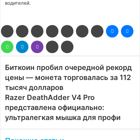
водителей.
Facebook
Twitter
LinkedIn
Pinterest
Reddit
Вконтакте
Одноклассники
Messenge
Me
WhatsApp
Telegram
Viber
Поделиться
Печатать
через
электронную
почту
Биткоин пробил очередной рекорд
цены — монета торговалась за 112
тысяч долларов
Razer DeathAdder V4 Pro
представлена официально:
ультралегкая мышка для профи