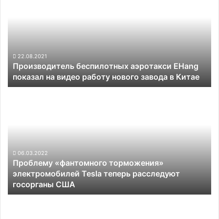
аэротакси
партию
EHang
смели
показал
за
на
пару
видео
секунд
работу
22.08.2021
Производитель беспилотных аэротакси EHang
нового
показал на видео работу нового завода в Китае
завода
в
Проблему
Китае
«фантомного
торможения»
электромобилей
Tesla
теперь
расследуют
06.03.2022
Проблему «фантомного торможения»
госорганы
электромобилей Tesla теперь расследуют
США
госорганы США
Базовая
версия