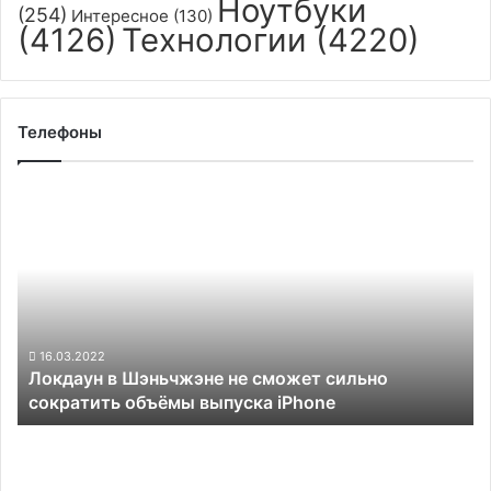
Ноутбуки
(254)
Интересное
(130)
(4126)
Технологии
(4220)
Телефоны
Локдаун
в
Шэньчжэне
не
сможет
сильно
сократить
объёмы
16.03.2022
Локдаун в Шэньчжэне не сможет сильно
выпуска
сократить объёмы выпуска iPhone
iPhone
Обзор
Highscreen
Power