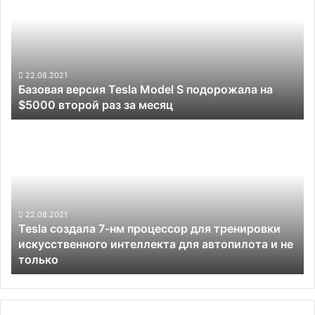
Tesla
Model
S
подорожала
на
$5000
22.08.2021
Базовая версия Tesla Model S подорожала на
второй
$5000 второй раз за месяц
раз
за
Tesla
месяц
создала
7-
нм
процессор
для
тренировки
22.08.2021
Tesla создала 7-нм процессор для тренировки
искусственного
искусственного интеллекта для автопилота и не
интеллекта
только
для
автопилота
и
не