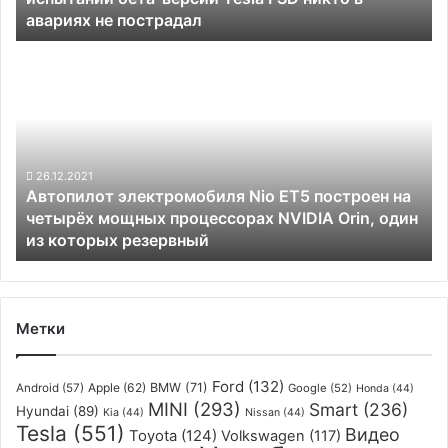
авариях не пострадал
испытаний
бета-
Автопилот
версии
электромобиля
Tesla
Nio
FSD
ET5
никто
построен
в
на
авариях
четырёх
26.12.2021
не
Автопилот электромобиля Nio ET5 построен на
мощных
пострадал
четырёх мощных процессорах NVIDIA Orin, один
процессорах
из которых резервный
NVIDIA
Orin,
один
из
которых
Метки
резервный
Ford
(132)
Apple
(62)
BMW
(71)
Android
(57)
Google
(52)
Honda
(44)
MINI
(293)
Smart
(236)
Hyundai
(89)
Kia
(44)
Nissan
(44)
Tesla
(551)
Видео
Toyota
(124)
Volkswagen
(117)