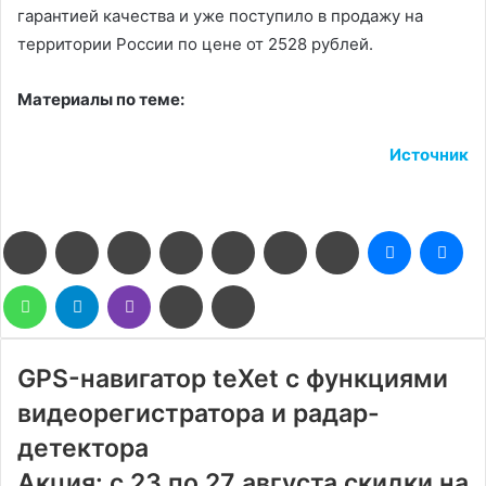
гарантией качества и уже поступило в продажу на
территории России по цене от 2528 рублей.
Материалы по теме:
Источник
Facebook
Twitter
LinkedIn
Pinterest
Reddit
Вконтакте
Одноклассники
Messenge
Me
WhatsApp
Telegram
Viber
Поделиться
Печатать
через
электронную
почту
GPS-навигатор teXet с функциями
видеорегистратора и радар-
детектора
Акция: с 23 по 27 августа скидки на