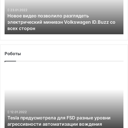
минивэн
Volkswagen
23.01.2022
Новое видео позволило разглядеть
ID.Buzz
электрический минивэн Volkswagen ID.Buzz со
со
всех сторон
всех
сторон
Роботы
Tesla
предусмотрела
для
FSD
разные
уровни
агрессивности
автоматизации
12.01.2022
Tesla предусмотрела для FSD разные уровни
вождения
агрессивности автоматизации вождения