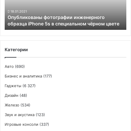
в
специальном
18.01.2021
Опубликованы фотографии инженерного
чёрном
образца iPhone 5s в специальном чёрном цвете
цвете
Категории
Авто
(690)
Бизнес и аналитика
(177)
Гаджеты
(6 327)
Дизайн
(48)
Железо
(534)
Звук и акустика
(123)
Игровые консоли
(337)