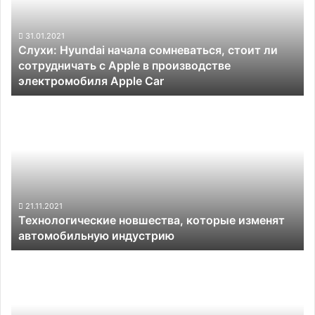
стоит
ли
сотрудничать
31.01.2021
Слухи: Hyundai начала сомневаться, стоит ли
с
сотрудничать с Apple в производстве
Apple
электромобиля Apple Car
в
производстве
Технологические
электромобиля
новшества,
Apple
которые
Car
изменят
автомобильную
индустрию
21.11.2021
Технологические новшества, которые изменят
автомобильную индустрию
Функция
автопилота
Tesla
будет