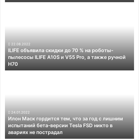
ILIFE
объявила
скидки
до
70
%
на
22.08.2022
ILIFE объявила скидки до 70 % на роботы-
роботы-
пылесосы ILIFE A10S и V55 Pro, а также ручной
пылесосы
H70
ILIFE
A10S
Илон
и
Маск
V55
гордится
Pro,
тем,
а
что
также
за
ручной
год
24.01.2022
H70
Илон Маск гордится тем, что за год с лишним
с
испытаний бета-версии Tesla FSD никто в
лишним
авариях не пострадал
испытаний
бета-