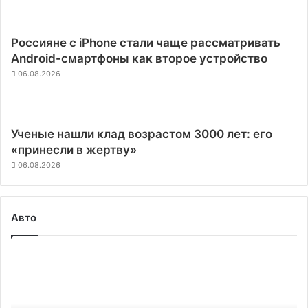
Россияне с iPhone стали чаще рассматривать
Android-смартфоны как второе устройство
06.08.2026
Ученые нашли клад возрастом 3000 лет: его
«принесли в жертву»
06.08.2026
Авто
Слухи:
Hyundai
начала
сомневаться,