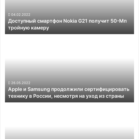
50-
Мп
тройную
04.02.2022
Доступный смартфон Nokia G21 получит 50-Мп
камеру
тройную камеру
Apple
и
Samsung
продолжили
сертифицировать
технику
в
России, несмотря
26.05.2022
Apple и Samsung продолжили сертифицировать
на
технику в России, несмотря на уход из страны
уход
из
Опубликованы
страны
фотографии
инженерного
образца
iPhone
5s