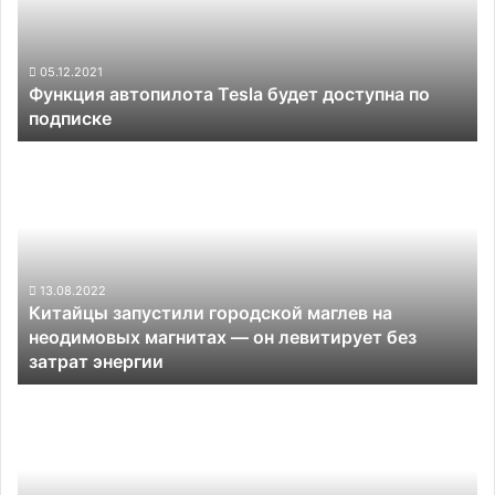
доступна
по
подписке
05.12.2021
Функция автопилота Tesla будет доступна по
подписке
Китайцы
запустили
городской
маглев
на
неодимовых
магнитах
13.08.2022
Китайцы запустили городской маглев на
—
неодимовых магнитах — он левитирует без
он
затрат энергии
левитирует
без
Новое
затрат
видео
энергии
позволило
разглядеть
электрический