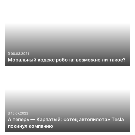
Моральный
версии
кодекс
Tesla
робота:
FSD
возможно
никто
ли
в
такое?
авариях
не
пострадал
08.03.2021
Моральный кодекс робота: возможно ли такое?
А
теперь
—
Карпатый:
«отец
автопилота»
Tesla
покинул
15.07.2022
А теперь — Карпатый: «отец автопилота» Tesla
компанию
покинул компанию