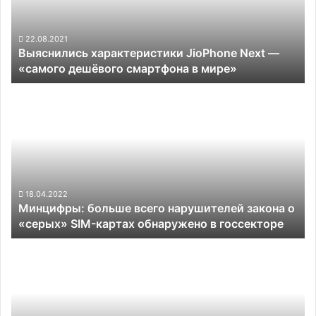
«самого
дешёвого
смартфона
22.08.2021
Выяснились характеристики JioPhone Next —
в
«самого дешёвого смартфона в мире»
мире»
Минцифры:
больше
всего
нарушителей
закона
о
«серых»
SIM-
18.04.2022
Минцифры: больше всего нарушителей закона о
картах
«серых» SIM-картах обнаружено в госсекторе
обнаружено
в
Доступный
госсекторе
смартфон
Nokia
G21
получит