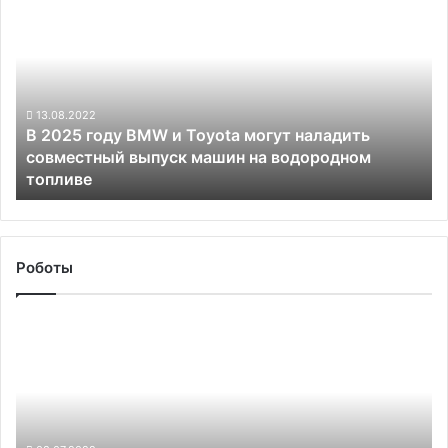
2025
так
году
же
BMW
быстро,
и
как
Toyota
и
могут
13.08.2022
автомобили
В 2025 году BMW и Toyota могут наладить
наладить
с
совместный выпуск машин на водородном
совместный
ДВС
топливе
выпуск
машин
на
водородном
топливе
Роботы
Tesla
размышляет
о
создании
роботизированного
фургона