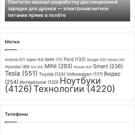
Пентагон заказал разработку дистанционной
электромагнитное
зарядки для дронов — электромагнитное
питание
питание прямо в полёте
прямо
в
полёте
Метки
Ford
(132)
Apple
(62)
BMW
(71)
Android
(57)
Google
(52)
Honda
(44)
MINI
(293)
Smart
(236)
Hyundai
(89)
Kia
(44)
Nissan
(44)
Tesla
(551)
Видео
Toyota
(124)
Volkswagen
(117)
Ноутбуки
(254)
Интересное
(130)
(4126)
Технологии
(4220)
Телефоны
Российским