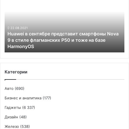
рынке
сентябре
представит
смартфоны
Nova
9
22.08.2021
Huawei в сентябре представит смартфоны Nova
в
9 в стиле флагманских P50 и тоже на базе
стиле
HarmonyOS
флагманских
P50
и
тоже
на
Категории
базе
HarmonyOS
Авто
(690)
Бизнес и аналитика
(177)
Гаджеты
(6 337)
Дизайн
(48)
Железо
(538)