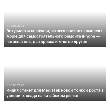
Gen
из
1
чего
состоит
комплект
Apple
02.05.2022
Энтузиасты показали, из чего состоит комплект
для
Apple для самостоятельного ремонта iPhone —
самостоятельного
нагреватель, два пресса и многое другое
ремонта
iPhone —
Индия
нагреватель,
станет
два
для
пресса
MediaTek
и
новой
многое
точкой
другое
роста
в
03.06.2022
Индия станет для MediaTek новой точкой роста в
условиях
условиях спада на китайском рынке
спада
на
Huawei
китайском
в