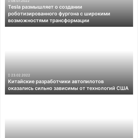
с
08.07.2022
Tesla размышляет о создании
широкими
роботизированного фургона с широкими
возможностями
возможностями трансформации
трансформации
Китайские
разработчики
автопилотов
оказались
сильно
зависимы
от
технологий
23.02.2022
Китайские разработчики автопилотов
США
оказались сильно зависимы от технологий США
За
прошедший
год
функция
Tesla
Autopilot
стала