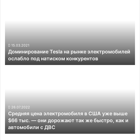
Tesla
на
рынке
электромобилей
ослабло
под
натиском
15.03.2021
Доминирование Tesla на рынке электромобилей
конкурентов
ослабло под натиском конкурентов
Средняя
цена
электромобиля
в
США
уже
выше
26.07.2022
Средняя цена электромобиля в США уже выше
$66
$66 тыс. — они дорожают так же быстро, как и
тыс.
автомобили с ДВС
—
они
В
дорожают