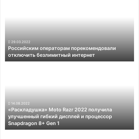
операторам
порекомендовали
отключить
безлимитный
интернет
29.03.2022
Российским операторам порекомендовали
отключить безлимитный интернет
«Раскладушка»
Moto
Razr
2022
получила
улучшенный
гибкий
14.08.2022
«Раскладушка» Moto Razr 2022 получила
дисплей
улучшенный гибкий дисплей и процессор
и
Snapdragon 8+ Gen 1
процессор
Snapdragon
Энтузиасты
8+
показали,