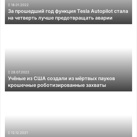
на
18.01.2022
За прошедший год функция Tesla Autopilot стала
четверть
на четверть лучше предотвращать аварии
лучше
предотвращать
Учёные
аварии
из
США
создали
из
мёртвых
пауков
крошечные
28.07.2022
Учёные из США создали из мёртвых пауков
роботизированные
крошечные роботизированные захваты
захваты
Пентагон
заказал
разработку
дистанционной
зарядки
для
дронов —
12.12.2021