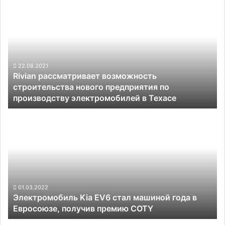
Rivian
рассматривает
возможность
строительства
нового
предприятия
по
22.08.2021
Rivian рассматривает возможность
производству
строительства нового предприятия по
электромобилей
производству электромобилей в Техасе
в
Техасе
Электромобиль
Kia
EV6
стал
машиной
года
в
Евросоюзе,
01.03.2022
Электромобиль Kia EV6 стал машиной года в
получив
Евросоюзе, получив премию COTY
премию
COTY
Доминирование