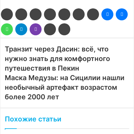
Facebook
Twitter
LinkedIn
Pinterest
Reddit
Вконтакте
Одноклассники
Messenge
Me
WhatsApp
Telegram
Viber
Поделиться
Печатать
через
электронную
почту
Транзит через Дасин: всё, что
нужно знать для комфортного
путешествия в Пекин
Маска Медузы: на Сицилии нашли
необычный артефакт возрастом
более 2000 лет
Похожие статьи