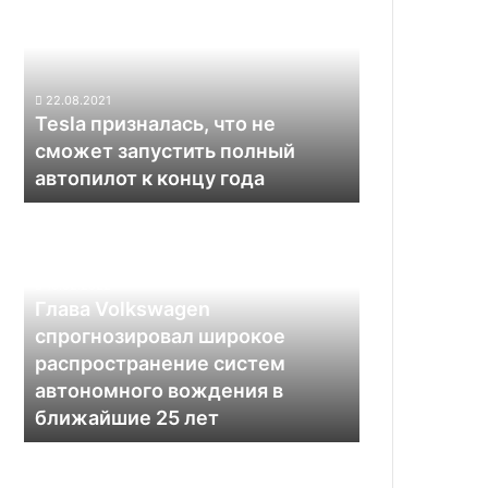
что
не
сможет
запустить
22.08.2021
полный
Tesla призналась, что не
автопилот
сможет запустить полный
к
автопилот к концу года
концу
года
Глава
Volkswagen
спрогнозировал
широкое
18.02.2022
распространение
Глава Volkswagen
систем
спрогнозировал широкое
автономного
распространение систем
вождения
автономного вождения в
в
ближайшие 25 лет
ближайшие
25
Индонезия
лет
закупит