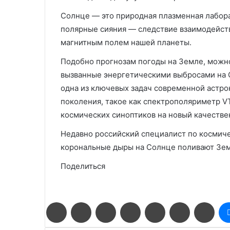
Солнце — это природная плазменная лабора
полярные сияния — следствие взаимодейст
магнитным полем нашей планеты.
Подобно прогнозам погоды на Земле, можн
вызванные энергетическими выбросами на 
одна из ключевых задач современной астр
поколения, такое как спектрополяриметр VT
космических синоптиков на новый качестве
Недавно российский специалист по космиче
корональные дыры на Солнце поливают Зем
Поделиться
Facebook
Twitter
LinkedIn
Pinterest
Reddit
Вконтакте
Одн