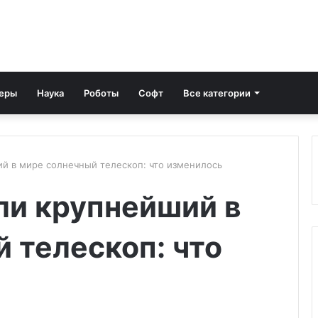
еры
Наука
Роботы
Софт
Все категории
й в мире солнечный телескоп: что изменилось
ли крупнейший в
 телескоп: что