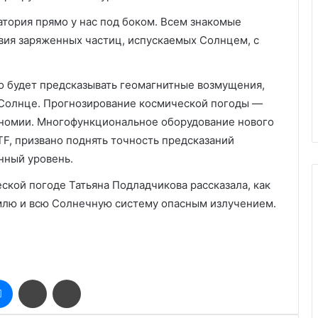
тория прямо у нас под боком. Всем знакомые
вия заряженных частиц, испускаемых Солнцем, с
о будет предсказывать геомагнитные возмущения,
Солнце. Прогнозирование космической погоды —
ономии. Многофункциональное оборудование нового
F, призвано поднять точность предсказаний
нный уровень.
ской погоде Татьяна Подладчикова рассказала, как
лю и всю Солнечную систему опасным излучением.
оклассники
Messenger
Поделиться
Печатать
через
электронную