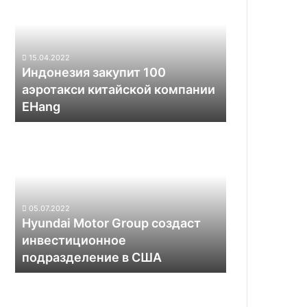
100
аэротакси
китайской
компании
15.04.2022
EHang
Индонезия закупит 100
аэротакси китайской компании
EHang
Hyundai
Motor
Group
создаст
инвестиционное
подразделение
05.07.2022
в
Hyundai Motor Group создаст
США
инвестиционное
подразделение в США
Как
выглядит