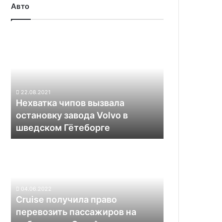
Авто
Нехватка
чипов
вызвала
остановку
завода
Volvo
22.08.2021
в
Нехватка чипов вызвала
шведском
остановку завода Volvo в
Гётеборге
шведском Гётеборге
Cruise
получила
право
перевозить
пассажиров
04.06.2022
на
Cruise получила право
роботакси
перевозить пассажиров на
в