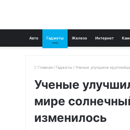
Авто
Гаджеты
Железо
Интернет
Кам
Главная
/
Гаджеты
/
Ученые улучшили крупнейши
Ученые улучши
мире солнечный
изменилось