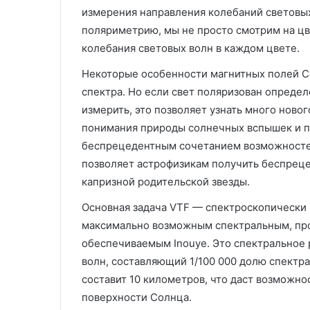
измерения направления колебаний световы
поляриметрию, мы не просто смотрим на цв
колебания световых волн в каждом цвете.
Некоторые особенности магнитных полей Со
спектра. Но если свет поляризован опреде
измерить, это позволяет узнать много ново
понимания природы солнечных вспышек и п
беспрецедентным сочетанием возможностей
позволяет астрофизикам получить беспрец
капризной родительской звезды.
Основная задача VTF — спектроскопически
максимально возможным спектральным, пр
обеспечиваемым Inouye. Это спектральное 
волн, составляющий 1/100 000 долю спектр
составит 10 километров, что даст возможн
поверхности Солнца.