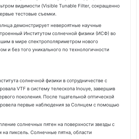
ом видимости (Visible Tunable Filter, сокращенно
первые тестовые съемки.
олнца демонстрирует невероятные научные
строенный Институтом солнечной физики (ИСФ) во
ейшим в мире спектрополяриметром нового
ом и без того уникального по технологичности
ститута солнечной физики в сотрудничестве с
овала VTF в систему телескопа Inouye, завершив
ервого поколения. После тщательной оптической
провела первые наблюдения за Солнцем с помощью
ление солнечных пятен на поверхности звезды с
 на пиксель. Солнечные пятна, области