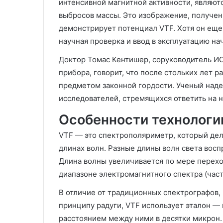
интенсивной магнитной активности, являю
выбросов массы. Это изображение, получен
демонстрирует потенциал VTF. Хотя он еще
научная проверка и ввод в эксплуатацию нач
Доктор Томас Кентишер, соруководитель ИС
прибора, говорит, что после стольких лет 
предметом законной гордости. Ученый наде
исследователей, стремящихся ответить на 
Особенности технологи
VTF — это спектрополяриметр, который де
длинах волн. Разные длины волн света восп
Длина волны увеличивается по мере перехо
диапазоне электромагнитного спектра (час
В отличие от традиционных спектрографов, 
принципу радуги, VTF использует эталон —
расстоянием между ними в десятки микрон. 