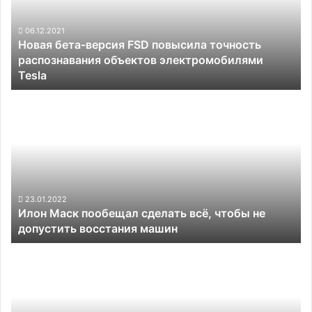
повысила
точность
распознавания
06.12.2021
Новая бета-версия FSD повысила точность
объектов
распознавания объектов электромобилями
электромобилями
Tesla
Tesla
Илон
Маск
пообещал
сделать
всё,
чтобы
не
допустить
23.01.2022
Илон Маск пообещал сделать всё, чтобы не
восстания
допустить восстания машин
машин
Российский
робот
научит
студентов-
медиков