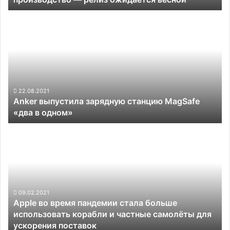
A15
Anker
Bionic
выпустила
запущены
зарядную
в
станцию
массовое
MagSafe
производство —
«два
релиз
в
ожидается
одном»
22.08.2021
весной
Anker выпустила зарядную станцию MagSafe
«два в одном»
Apple
во
время
пандемии
стала
больше
использовать
09.02.2021
Apple во время пандемии стала больше
корабли
использовать корабли и частные самолёты для
и
ускорения поставок
частные