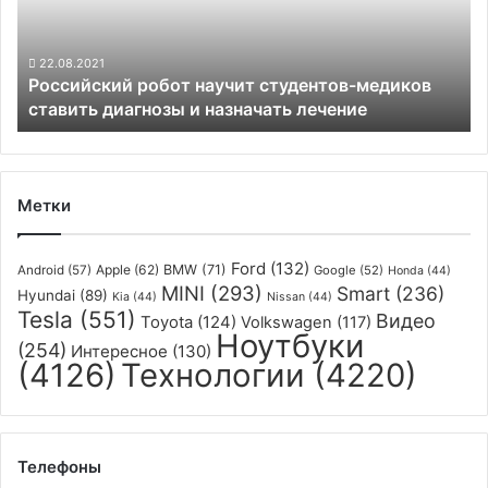
ставить
диагнозы
и
22.08.2021
Российский робот научит студентов-медиков
назначать
ставить диагнозы и назначать лечение
лечение
Метки
Ford
(132)
Apple
(62)
BMW
(71)
Android
(57)
Google
(52)
Honda
(44)
MINI
(293)
Smart
(236)
Hyundai
(89)
Kia
(44)
Nissan
(44)
Tesla
(551)
Видео
Toyota
(124)
Volkswagen
(117)
Ноутбуки
(254)
Интересное
(130)
(4126)
Технологии
(4220)
Телефоны