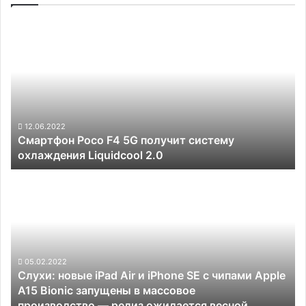
Смартфон
Poco
F4
5G
получит
систему
охлаждения
Liquidcool
12.06.2022
Смартфон Poco F4 5G получит систему
2.0
охлаждения Liquidcool 2.0
Слухи:
новые
iPad
Air
и
iPhone
SE
05.02.2022
Слухи: новые iPad Air и iPhone SE с чипами Apple
с
A15 Bionic запущены в массовое
чипами
производство — релиз ожидается весной
Apple