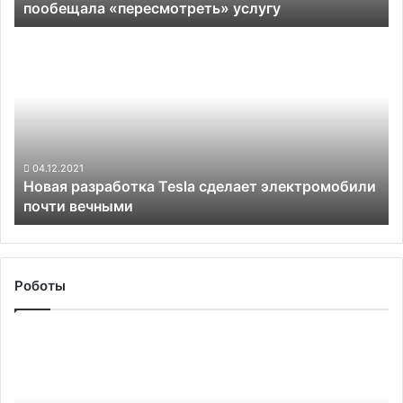
пообещала «пересмотреть» услугу
и
пообещала «пересмотреть»
Новая
услугу
разработка
Tesla
сделает
электромобили
почти
вечными
04.12.2021
Новая разработка Tesla сделает электромобили
почти вечными
Роботы
В
«Яндексе»
создали
промышленных