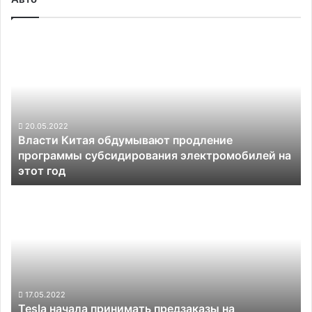
Власти
Китая
обдумывают
продление
программы
субсидирования
электромобилей
20.05.2022
Власти Китая обдумывают продление
на
программы субсидирования электромобилей на
этот
этот год
год
Tesla
начала
принимать
предзаказы
на
электрические
грузовики
Semi
17.05.2022
Tesla начала принимать предзаказы на