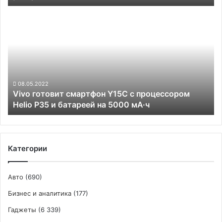
самолёты
Vivo
для
готовит
ускорения
смартфон
поставок
Y15C
с
процессором
Helio
P35
08.05.2022
Vivo готовит смартфон Y15C с процессором
и
Helio P35 и батареей на 5000 мА·ч
батареей
на
5000
мА·ч
Категории
Авто
(690)
Бизнес и аналитика
(177)
Гаджеты
(6 339)