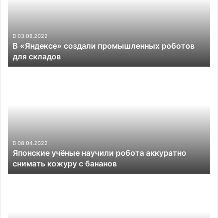
роботов
для
складов
03.08.2022
В «Яндексе» создали промышленных роботов
для складов
Японские
учёные
научили
робота
аккуратно
снимать
кожуру
с
08.04.2022
Японские учёные научили робота аккуратно
бананов
снимать кожуру с бананов
Новая
бета-
версия
FSD