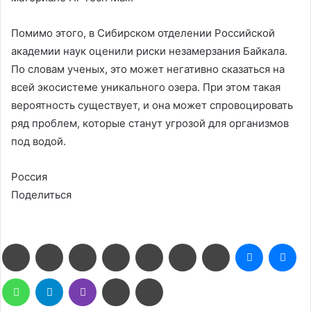
Помимо этого, в Сибирском отделении Российской
академии наук оценили риски незамерзания Байкала.
По словам ученых, это может негативно сказаться на
всей экосистеме уникального озера. При этом такая
вероятность существует, и она может спровоцировать
ряд проблем, которые станут угрозой для организмов
под водой.
Россия
Поделиться
Facebook
Twitter
LinkedIn
Pinterest
Reddit
Вконтакте
Одноклассники
Messenge
Me
WhatsApp
Telegram
Viber
Поделиться
Печатать
через