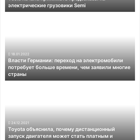
электрические грузовики Semi
Власти
Германии:
переход
на
электромобили
потребует
больше
18.01.2022
Власти Германии: переход на электромобили
времени,
потребует больше времени, чем заявили многие
чем
страны
заявили
многие
Toyota
страны
объяснила,
почему
дистанционный
запуск
двигателя
может
24.12.2021
Toyota объяснила, почему дистанционный
стать
запуск двигателя может стать платным и
платным