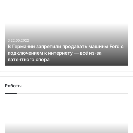
В
повысила
Германии
реакцию
запретили
автопилота
продавать
машины
Ford
с
22.05.2022
В Германии запретили продавать машины Ford с
подключением
подключением к интернету — всё из-за
к
патентного спора
интернету
—
всё
из-
за
Роботы
патентного
спора
Hyundai
завершила
покупку
Boston
Dynamics