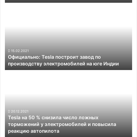
зарядки
Официально:
Tesla
построит
завод
по
производству
электромобилей
на
15.02.2021
Официально: Tesla построит завод по
юге
производству электромобилей на юге Индии
Индии
Tesla
на
50
%
снизила
число
ложных
20.12.2021
Tesla на 50 % снизила число ложных
торможений
торможений у электромобилей и повысила
у
реакцию автопилота
электромобилей
и