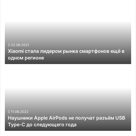
стала
лидером
рынка
смартфонов
ещё
в
одном
22.08.2021
Xiaomi стала лидером рынка смартфонов ещё в
регионе
одном регионе
Наушники
Apple
AirPods
не
получат
разъём
USB
Type-
11.08.2022
Наушники Apple AirPods не получат разъём USB
C
Type-C до следующего года
до
следующего
Анонс