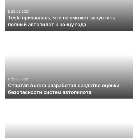
полный
автопилот
22.08.2021
Tesla призналась, что не сможет запустить
к
полный автопилот к концу года
концу
года
Стартап
Aurora
разработал
средство
оценки
безопасности
систем
автопилота
22.08.2021
Стартап Aurora разработал средство оценки
безопасности систем автопилота
Volkswagen
предложит
оплачивать
автопилот
на
отдельные