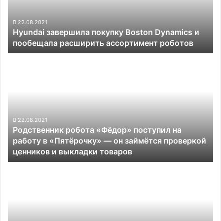
и
пообещала
расширить
22.08.2021
Hyundai завершила покупку Boston Dynamics и
ассортимент
пообещала расширить ассортимент роботов
роботов
Родственник
робота
«Фёдор»
поступил
на
работу
в
22.08.2021
Родственник робота «Фёдор» поступил на
«Пятёрочку»
работу в «Пятёрочку» — он займётся проверкой
—
ценников и выкладки товаров
он
займётся
Tesla
проверкой
призналась,
ценников
что
и
не
выкладки
сможет
товаров
запустить