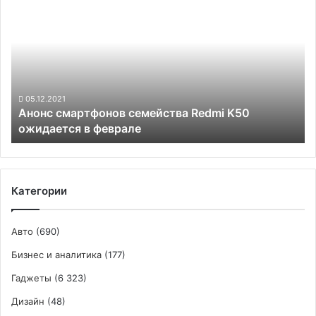
года
смартфонов
семейства
Redmi
K50
ожидается
в
феврале
05.12.2021
Анонс смартфонов семейства Redmi K50
ожидается в феврале
Категории
Авто
(690)
Бизнес и аналитика
(177)
Гаджеты
(6 323)
Дизайн
(48)