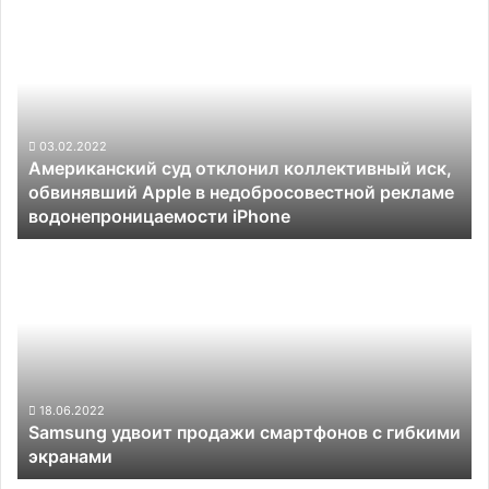
Американский
суд
отклонил
коллективный
иск,
обвинявший
Apple
03.02.2022
Американский суд отклонил коллективный иск,
в
обвинявший Apple в недобросовестной рекламе
недобросовестной
водонепроницаемости iPhone
рекламе
водонепроницаемости
Samsung
iPhone
удвоит
продажи
смартфонов
с
гибкими
экранами
18.06.2022
Samsung удвоит продажи смартфонов с гибкими
экранами
Xiaomi