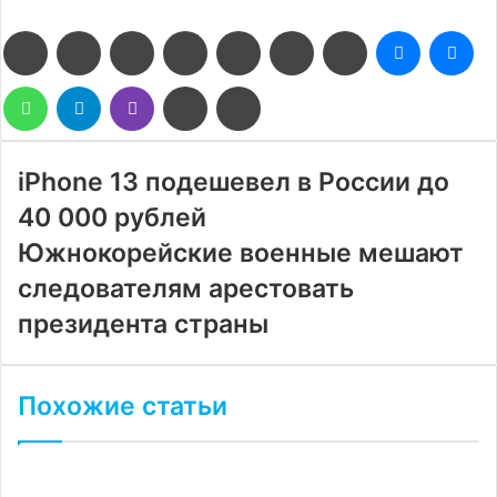
Facebook
Twitter
LinkedIn
Pinterest
Reddit
Вконтакте
Одноклассники
Messenge
Me
WhatsApp
Telegram
Viber
Поделиться
Печатать
через
электронную
почту
iPhone 13 подешевел в России до
40 000 рублей
Южнокорейские военные мешают
следователям арестовать
президента страны
Похожие статьи