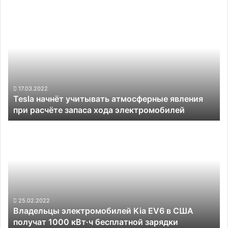
Tesla
начнёт
учитывать
атмосферные
явления
при
расчёте
запаса
17.03.2022
Tesla начнёт учитывать атмосферные явления
хода
при расчёте запаса хода электромобилей
электромобилей
Владельцы
электромобилей
Kia
EV6
в
США
получат
1000
25.02.2022
Владельцы электромобилей Kia EV6 в США
кВт·ч
получат 1000 кВт·ч бесплатной зарядки
бесплатной