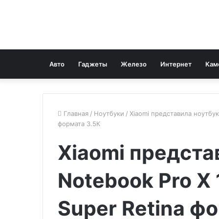
Авто
Гаджеты
Железо
Интернет
Кам
Главная
/
Ноутбуки
/
Xiaomi представила ноутбук
формата 3.5К
Xiaomi предста
Notebook Pro X
Super Retina ф