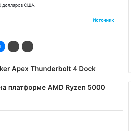
40 долларов США.
Источник
оклассники
Messenger
Поделиться
Печатать
через
электронную
почту
er Apex Thunderbolt 4 Dock
3 на платформе AMD Ryzen 5000