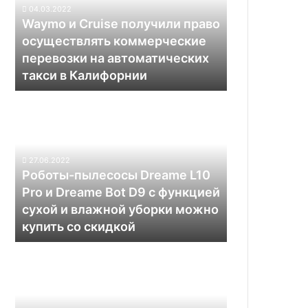
право
04.03.2022
6G,
осуществлять
Waymo и Cruise получили право
космос,
коммерческие
осуществлять коммерческие
робототехника
перевозки
и
перевозки на автоматических
на
прочее
такси в Калифорнии
автоматических
такси
Роботы-
в
пылесосы
Калифорнии
Dreame
L10
Pro
27.06.2022
и
Роботы-пылесосы Dreame L10
Dreame
Pro и Dreame Bot D9 с функцией
Bot
сухой и влажной уборки можно
D9
купить со скидкой
с
функцией
Tesla
сухой
доставит
и
кроссоверы
влажной
Model
уборки
Y