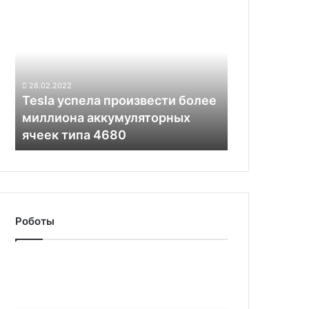
Tesla
$30
успела
000
произвести
более
миллиона
аккумуляторных
28.02.2022
ячеек
Tesla успела произвести более
типа
миллиона аккумуляторных
4680
ячеек типа 4680
Роботы
NASA
восстановило
контакт
с