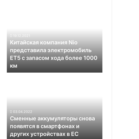
Китайская
компания
Nio
представила
электромобиль
19.12.2021
ET5
Китайская компания Nio
с
представила электромобиль
запасом
ET5 с запасом хода более 1000
хода
км
более
1000
Сменные
км
аккумуляторы
снова
появятся
в
смартфонах
03.04.2022
и
Сменные аккумуляторы снова
других
появятся в смартфонах и
устройствах
других устройствах в ЕС
в