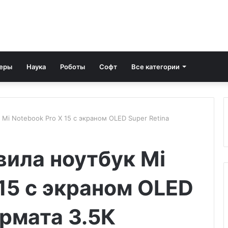
еры
Наука
Роботы
Софт
Все категории
 Mi Notebook Pro X 15 с экраном OLED Super Retina
вила ноутбук Mi
 15 с экраном OLED
ормата 3.5К