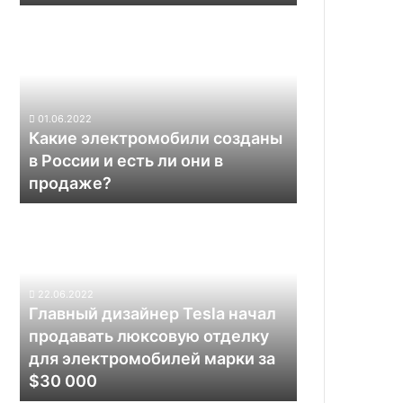
ЕС
Какие
электромобили
созданы
в
России
и
01.06.2022
есть
Какие электромобили созданы
ли
в России и есть ли они в
они
продаже?
в
продаже?
Главный
дизайнер
Tesla
начал
продавать
22.06.2022
люксовую
Главный дизайнер Tesla начал
отделку
продавать люксовую отделку
для
для электромобилей марки за
электромобилей
$30 000
марки
за