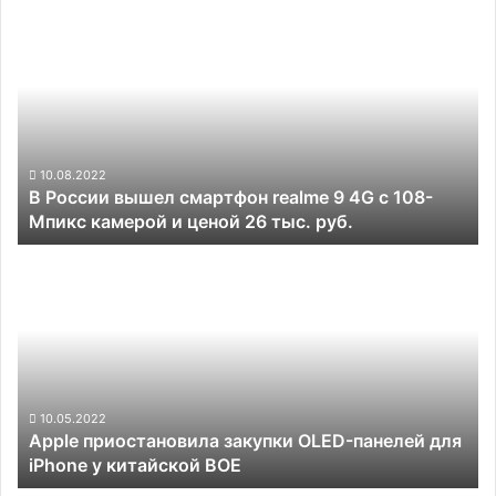
В
России
вышел
смартфон
realme
9
4G
с
10.08.2022
В России вышел смартфон realme 9 4G с 108-
108-
Мпикс камерой и ценой 26 тыс. руб.
Мпикс
камерой
Apple
и
приостановила
ценой
закупки
26
OLED-
тыс.
панелей
руб.
для
iPhone
у
10.05.2022
Apple приостановила закупки OLED-панелей для
китайской
iPhone у китайской BOE
BOE