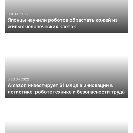
из
живых
человеческих
16.06.2022
Японцы научили роботов обрастать кожей из
клеток
живых человеческих клеток
Amazon
инвестирует
$1
млрд
в
инновации
в
логистике,
23.04.2022
Amazon инвестирует $1 млрд в инновации в
робототехнике
логистике, робототехнике и безопасности труда
и
безопасности
Tesla
труда
заявила,
что
её
автоматика
ежедневно