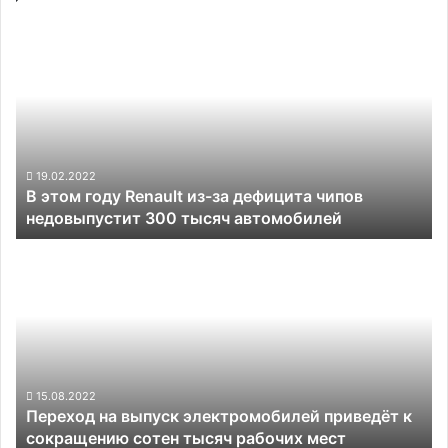
В
этом
году
Renault
из-
за
дефицита
чипов
19.02.2022
В этом году Renault из-за дефицита чипов
недовыпустит
недовыпустит 300 тысяч автомобилей
300
тысяч
Переход
автомобилей
на
выпуск
электромобилей
приведёт
к
сокращению
сотен
15.08.2022
Переход на выпуск электромобилей приведёт к
тысяч
сокращению сотен тысяч рабочих мест
рабочих