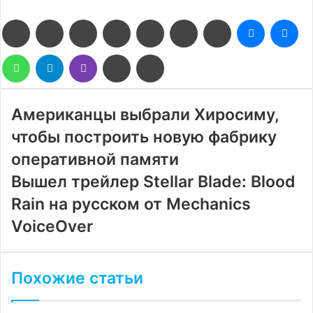
Facebook
Twitter
LinkedIn
Pinterest
Reddit
Вконтакте
Одноклассники
Messenge
Me
WhatsApp
Telegram
Viber
Поделиться
Печатать
через
электронную
почту
Американцы выбрали Хиросиму,
чтобы построить новую фабрику
оперативной памяти
Вышел трейлер Stellar Blade: Blood
Rain на русском от Mechanics
VoiceOver
Похожие статьи