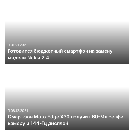
Готовится
бюджетный
смартфон
на
замену
модели
Nokia
2.4
31.01.2021
Готовится бюджетный смартфон на замену
модели Nokia 2.4
Смартфон
Moto
Edge
X30
получит
60-
Мп
селфи-
06.12.2021
Смартфон Moto Edge X30 получит 60-Мп селфи-
камеру
камеру и 144-Гц дисплей
и
144-
Смартфон