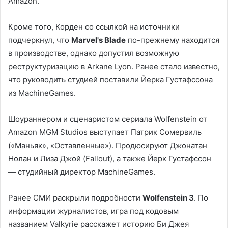
Amazon.
Кроме того, Корден со ссылкой на источники
подчеркнул, что
Marvel's Blade
по-прежнему находится
в производстве, однако допустил возможную
реструктуризацию в Arkane Lyon. Ранее стало известно,
что руководить студией поставили Йерка Густафссона
из MachineGames.
Шоураннером и сценаристом сериала Wolfenstein от
Amazon MGM Studios выступает Патрик Сомервиль
(«Маньяк», «Оставленные»). Продюсируют Джонатан
Нолан и Лиза Джой (Fallout), а также Йерк Густафссон
— студийный директор MachineGames.
Ранее СМИ раскрыли подробности
Wolfenstein 3
. По
информации журналистов, игра под кодовым
названием Valkyrie расскажет историю Би Джея