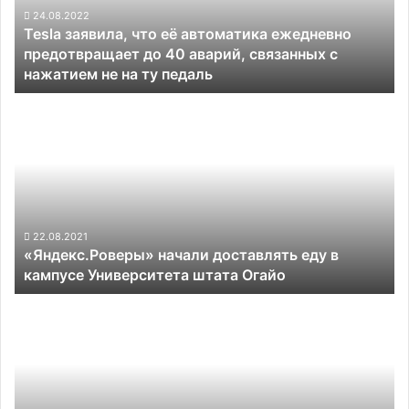
предотвращает
24.08.2022
Tesla заявила, что её автоматика ежедневно
до
предотвращает до 40 аварий, связанных с
40
нажатием не на ту педаль
аварий,
связанных
«Яндекс.Роверы»
с
начали
нажатием
доставлять
не
еду
на
в
ту
кампусе
педаль
Университета
штата
22.08.2021
«Яндекс.Роверы» начали доставлять еду в
Огайо
кампусе Университета штата Огайо
Hyundai
инвестирует
в
создание
новых
роботов