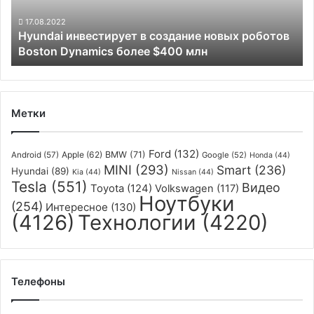
Boston
Dynamics
17.08.2022
Hyundai инвестирует в создание новых роботов
более
Boston Dynamics более $400 млн
$400
млн
Метки
Ford
(132)
Apple
(62)
BMW
(71)
Android
(57)
Google
(52)
Honda
(44)
MINI
(293)
Smart
(236)
Hyundai
(89)
Kia
(44)
Nissan
(44)
Tesla
(551)
Видео
Toyota
(124)
Volkswagen
(117)
Ноутбуки
(254)
Интересное
(130)
(4126)
Технологии
(4220)
Телефоны