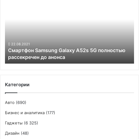
Гц
Samsung
дисплей
Galaxy
A52s
5G
полностью
рассекречен
до
22.08.2021
Смартфон Samsung Galaxy A52s 5G полностью
анонса
рассекречен до анонса
Категории
Авто
(690)
Бизнес и аналитика
(177)
Гаджеты
(6 325)
Дизайн
(48)