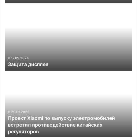
мест
Защита
дисплея
17.09.2024
Защита дисплея
Проект
Xiaomi
по
выпуску
электромобилей
встретил
противодействие
29.07.2022
Проект Xiaomi по выпуску электромобилей
китайских
встретил противодействие китайских
регуляторов
регуляторов