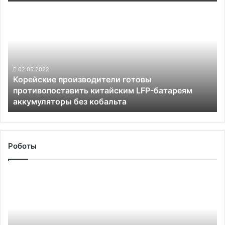
Корейские
производители
готовы
противопоставить
китайским
LFP-
батареям
02.05.2022
Корейские производители готовы
аккумуляторы
противопоставить китайским LFP-батареям
без
аккумуляторы без кобальта
кобальта
Роботы
Японцы
научили
роботов
обрастать
кожей