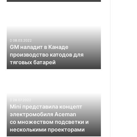
S
GM
в
наладит
Китае
в
Канаде
производство
катодов
08.03.2022
для
GM наладит в Канаде
тяговых
производство катодов для
батарей
тяговых батарей
Mini
представила
концепт
электромобиля
Aceman
28.07.2022
со множеством
Mini представила концепт
подсветки
электромобиля Aceman
и
со множеством подсветки и
несколькими
несколькими проекторами
проекторами