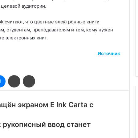
 целевой аудитории.
ok считают, что цветные электронные книги
м, студентам, преподавателям и тем, кому нужен
е электронных книг.
Источник
оклассники
Messenger
Поделиться
Печатать
через
электронную
почту
щён экраном E Ink Carta с
k рукописный ввод станет