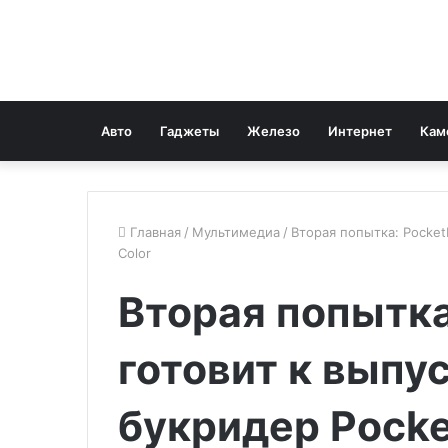
Авто
Гаджеты
Железо
Интернет
Кам
Главная
/
Мультимедиа
/
Вторая попытка: Pocket
Color
Вторая попытка
готовит к выпу
букридер Pocke