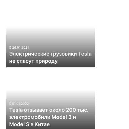
Электрические
грузовики
Tesla
не
спасут
природу
26.01.2021
Электрические грузовики Tesla
не спасут природу
Tesla
отзывает
около
200
тыс.
электромобили
01.01.2022
Model
Tesla отзывает около 200 тыс.
3
электромобили Model 3 и
и
Model S в Китае
Model