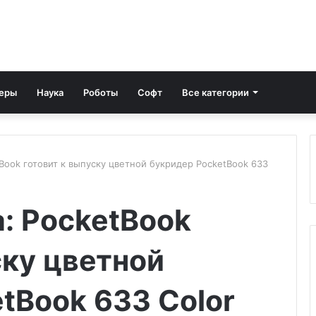
еры
Наука
Роботы
Софт
Все категории
Book готовит к выпуску цветной букридер PocketBook 633
: PocketBook
ску цветной
tBook 633 Color