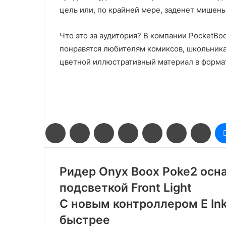
цель или, по крайней мере, заденет мишень
Что это за аудитория? В компании PocketBo
понравятся любителям комиксов, школьника
цветной иллюстративный материал в формат
Facebook
Twitter
LinkedIn
Pinterest
Reddit
Вконтакте
Одн
Ридер Onyx Boox Poke2 осна
подсветкой Front Light
С новым контроллером E In
быстрее