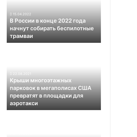
2022
года
15.04.2022
начнут
В России в конце 2022 года
собирать
начнут собирать беспилотные
беспилотные
трамваи
трамваи
Крыши
многоэтажных
парковок
в
мегаполисах
22.08.2021
США
Крыши многоэтажных
превратят
парковок в мегаполисах США
в
превратят в площадки для
площадки
аэротакси
для
аэротакси
Роботы-
пылесосы
ILIFE
V8
24.05.2022