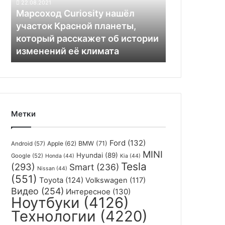
22.08.2021
в
планеты,
Марсоход Curiosity нашёл
авариях
который
участок Красной планеты,
не
расскажет
пострадал
который расскажет об истории
об
изменений её климата
истории
изменений
её
климата
Метки
Ford
(132)
Apple
(62)
BMW
(71)
Android
(57)
MINI
Hyundai
(89)
Google
(52)
Honda
(44)
Kia
(44)
Tesla
(293)
Smart
(236)
Nissan
(44)
(551)
Toyota
(124)
Volkswagen
(117)
Видео
(254)
Интересное
(130)
Ноутбуки
(4126)
Технологии
(4220)