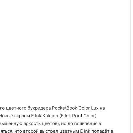
го цветного букридера PocketBook Color Lux на
овые экраны E Ink Kaleido (E Ink Print Color)
ышенную яркость цветов), но до появления в
яться, что второй выстрел цветным E Ink попадёт в