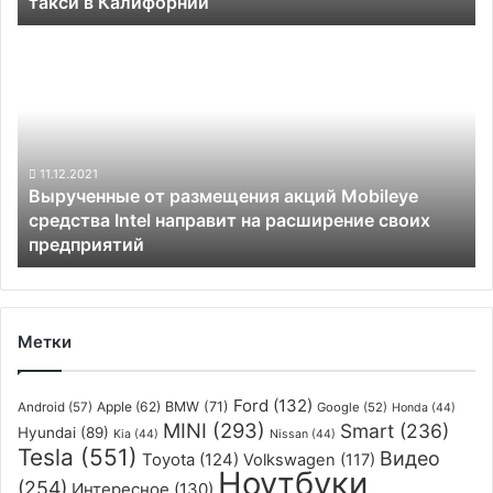
такси в Калифорнии
автоматических
такси
Вырученные
в
от
Калифорнии
размещения
акций
Mobileye
средства
Intel
11.12.2021
Вырученные от размещения акций Mobileye
направит
средства Intel направит на расширение своих
на
предприятий
расширение
своих
предприятий
Метки
Ford
(132)
Apple
(62)
BMW
(71)
Android
(57)
Google
(52)
Honda
(44)
MINI
(293)
Smart
(236)
Hyundai
(89)
Kia
(44)
Nissan
(44)
Tesla
(551)
Видео
Toyota
(124)
Volkswagen
(117)
Ноутбуки
(254)
Интересное
(130)