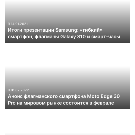
смартфон,
флагманы
Galaxy
S10
14.01.2021
Итоги презентации Samsung: «гибкий»
и
смартфон, флагманы Galaxy S10 и смарт-часы
смарт-
часы
Анонс
флагманского
смартфона
Moto
Edge
30
Pro
на
01.02.2022
Анонс флагманского смартфона Moto Edge 30
мировом
Pro на мировом рынке состоится в феврале
рынке
состоится
Россияне
в
стали
феврале
чаще
ремонтировать