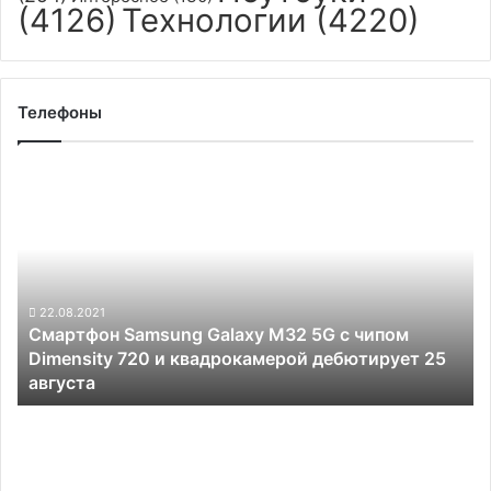
(4126)
Технологии
(4220)
Телефоны
Смартфон
Samsung
Galaxy
M32
5G
с
чипом
22.08.2021
Смартфон Samsung Galaxy M32 5G с чипом
Dimensity
Dimensity 720 и квадрокамерой дебютирует 25
720
августа
и
квадрокамерой
Итоги
дебютирует
презентации
25
Samsung:
августа
«гибкий»