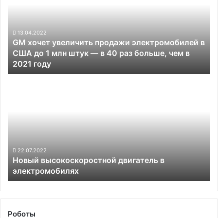
продажи
электромобилей
в
США
13.04.2022
GM хочет увеличить продажи электромобилей в
до
США до 1 млн штук — в 40 раз больше, чем в
1
2021 году
млн
штук —
Новый
в
высокоскоростной
40
двигатель
раз
в
больше,
электромобилях
чем
в
2021
22.07.2022
году
Новый высокоскоростной двигатель в
электромобилях
Роботы