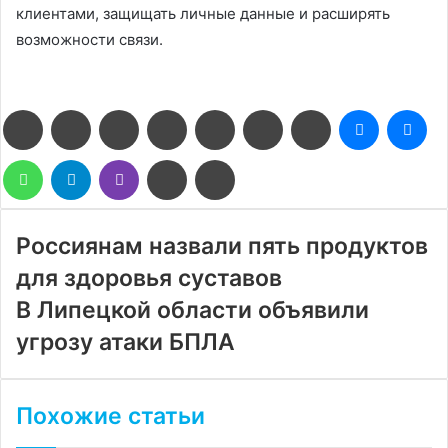
клиентами, защищать личные данные и расширять
возможности связи.
Facebook
Twitter
LinkedIn
Pinterest
Reddit
Вконтакте
Одноклассники
Messenge
Me
WhatsApp
Telegram
Viber
Поделиться
Печатать
через
электронную
почту
Россиянам назвали пять продуктов
для здоровья суставов
В Липецкой области объявили
угрозу атаки БПЛА
Похожие статьи