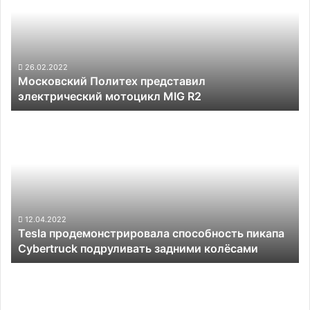
электрический
мотоцикл
MIG
R2
26.02.2022
Московский Политех представил
электрический мотоцикл MIG R2
Tesla
продемонстрировала
способность
пикапа
Cybertruck
подруливать
задними
колёсами
12.04.2022
Tesla продемонстрировала способность пикапа
Cybertruck подруливать задними колёсами
GM
хочет
увеличить