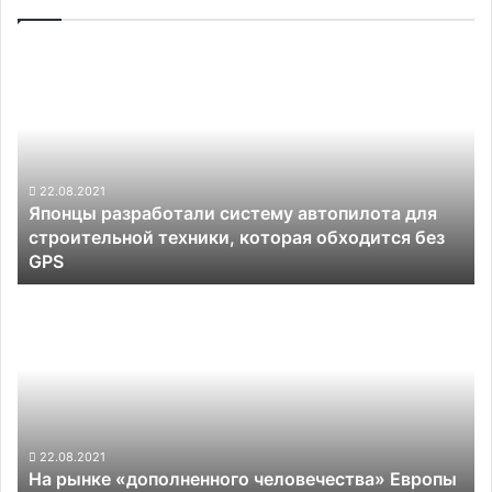
Японцы
разработали
систему
автопилота
для
строительной
техники,
22.08.2021
Японцы разработали систему автопилота для
которая
строительной техники, которая обходится без
обходится
GPS
без
GPS
На
рынке
«дополненного
человечества»
Европы
аналитики
предсказали
бурный
22.08.2021
На рынке «дополненного человечества» Европы
рост