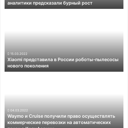
аналитики предсказали бурный рост
Xiaomi
представила
в
России
роботы-
пылесосы
нового
поколения
15.03.2022
Xiaomi представила в России роботы-пылесосы
нового поколения
Waymo
и
Cruise
получили
право
осуществлять
коммерческие
04.03.2022
Waymo и Cruise получили право осуществлять
перевозки
коммерческие перевозки на автоматических
на