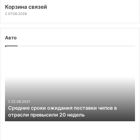
Корзина связей
07.08.2026
Авто
Средние
сроки
ожидания
поставки
чипов
в
отрасли
превысили
22.08.2021
Средние сроки ожидания поставки чипов в
20
отрасли превысили 20 недель
недель
Московский
Политех
представил