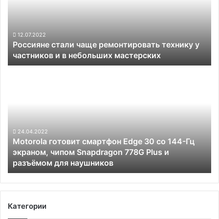
технику
у
частников
и
12.07.2022
Россияне стали чаще ремонтировать технику у
в
частников и в небольших мастерских
небольших
мастерских
Motorola
готовит
смартфон
Edge
30
со
144-
24.04.2022
Motorola готовит смартфон Edge 30 со 144-Гц
Гц
экраном, чипом Snapdragon 778G Plus и
экраном,
разъёмом для наушников
чипом
Snapdragon
778G
Plus
и
Категории
разъёмом