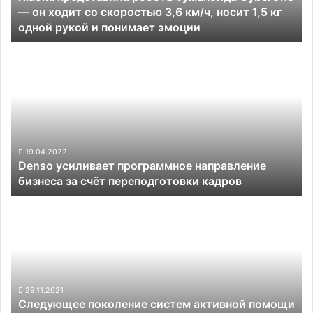
— он ходит со скоростью 3,6 км/ч, носит 1,5 кг
со
одной рукой и понимает эмоции
скоростью
3,6
Denso
км/
усиливает
ч,
программное
носит
направление
1,5
бизнеса
кг
за
одной
счёт
рукой
переподготовки
19.04.2022
и
Denso усиливает программное направление
кадров
понимает
бизнеса за счёт переподготовки кадров
эмоции
Следующее
поколение
систем
активной
помощи
водителю
BMW
29.11.2021
Следующее поколение систем активной помощи
будет