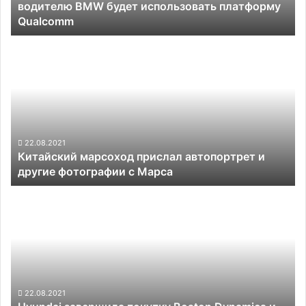
водителю BMW будет использовать платформу
использовать
Qualcomm
платформу
Qualcomm
Китайский
марсоход
прислал
автопортрет
и
другие
фотографии
с
22.08.2021
Китайский марсоход прислал автопортрет и
Марса
другие фотографии с Марса
Hyundai
завершила
покупку
Boston
Dynamics
и
пообещала
расширить
22.08.2021