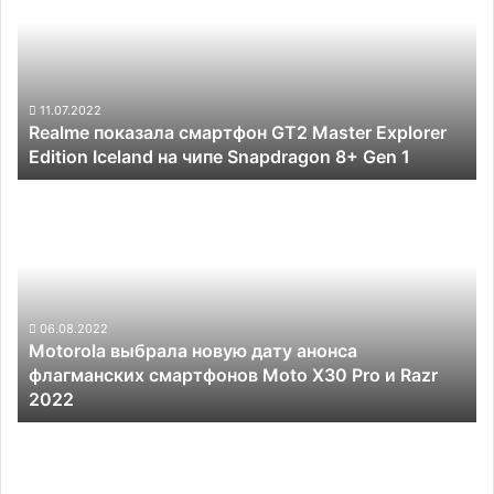
GT2
Master
Explorer
Edition
Iceland
11.07.2022
Realme показала смартфон GT2 Master Explorer
на
Edition Iceland на чипе Snapdragon 8+ Gen 1
чипе
Snapdragon
Motorola
8+
выбрала
Gen
новую
1
дату
анонса
флагманских
смартфонов
06.08.2022
Motorola выбрала новую дату анонса
Moto
флагманских смартфонов Moto X30 Pro и Razr
X30
2022
Pro
и
Huawei
Razr
представит
2022
смартфоны