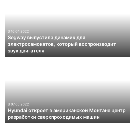
динамик
для
электросамокатов,
который
воспроизводит
16.04.2022
Segway выпустила динамик для
звук
электросамокатов, который воспроизводит
двигателя
звук двигателя
Hyundai
откроет
в
американской
Монтане
центр
разработки
сверхпроходимых
07.05.2022
Hyundai откроет в американской Монтане центр
машин
разработки сверхпроходимых машин
Yamaha
рассчитывает