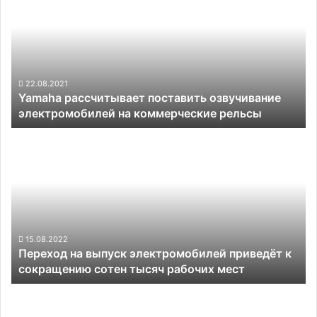
поставить
озвучивание
электромобилей
на
коммерческие
рельсы
22.08.2021
Yamaha рассчитывает поставить озвучивание
электромобилей на коммерческие рельсы
Переход
на
выпуск
электромобилей
приведёт
к
сокращению
сотен
15.08.2022
Переход на выпуск электромобилей приведёт к
тысяч
сокращению сотен тысяч рабочих мест
рабочих
мест
Новый
прототип