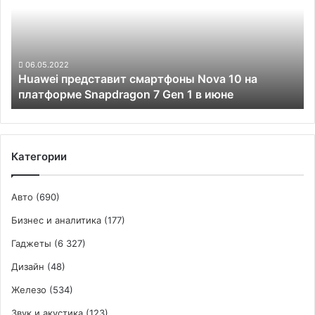
Nova
10
на
платформе
Snapdragon
06.05.2022
Huawei представит смартфоны Nova 10 на
7
платформе Snapdragon 7 Gen 1 в июне
Gen
1
в
июне
Категории
Авто
(690)
Бизнес и аналитика
(177)
Гаджеты
(6 327)
Дизайн
(48)
Железо
(534)
Звук и акустика
(123)