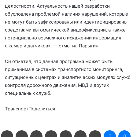
целостности. Актуальность нашей разработки
обусловлена проблемой наличия нарушений, которые
не могут быть зафиксированы или идентифицированы
средствами автоматической видеофиксации, а также
потенциально возможного искажении информация
с камер и датчиков», — отметил Парыгин.
Он отметил, что данная программа может быть
применима в системах транспортного мониторинга,
ситуационных центрах и аналитических модулях служб
контроля дорожного движения, МВД и других
специальных служб.
ТранспортПоделиться
Facebook
Twitter
LinkedIn
Pinterest
Reddit
Вконтакте
Одноклассники
Messenge
Me