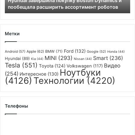
Hyundai завершила покупку Boston Dynamics и
ассортимент
пообещала расширить ассортимент роботов
роботов
Метки
Ford
(132)
Apple
(62)
BMW
(71)
Android
(57)
Google
(52)
Honda
(44)
MINI
(293)
Smart
(236)
Hyundai
(89)
Kia
(44)
Nissan
(44)
Tesla
(551)
Видео
Toyota
(124)
Volkswagen
(117)
Ноутбуки
(254)
Интересное
(130)
(4126)
Технологии
(4220)
Телефоны
Представлен
155-