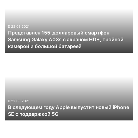
долларовый
смартфон
Samsung
Galaxy
A03s
22.08.2021
Представлен 155-долларовый смартфон
с
Samsung Galaxy A03s с экраном HD+, тройной
экраном
камерой и большой батареей
HD+,
тройной
В
камерой
следующем
и
году
большой
Apple
батареей
выпустит
новый
iPhone
SE
22.08.2021
В следующем году Apple выпустит новый iPhone
с
SE с поддержкой 5G
поддержкой
5G
Realme
показала
смартфон