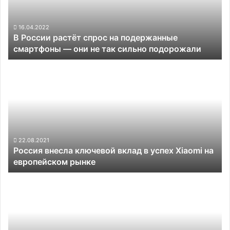
подержанные
смартфоны —
они
16.04.2022
В России растёт спрос на подержанные
не
смартфоны — они не так сильно подорожали
так
сильно
Россия
подорожали
внесла
ключевой
вклад
в
успех
Xiaomi
на
22.08.2021
Россия внесла ключевой вклад в успех Xiaomi на
европейском
европейском рынке
рынке
Компактный
флагман
ASUS
Zenfone
9