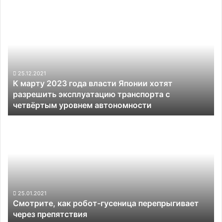
К
марту
2023
года
власти
Японии
хотят
25.12.2021
К марту 2023 года власти Японии хотят
разрешить
разрешить эксплуатацию транспорта с
эксплуатацию
четвёртым уровнем автономности
транспорта
с
Смотрите,
четвёртым
как
уровнем
робот-
автономности
гусеница
перепрыгивает
через
препятствия
25.01.2021
Смотрите, как робот-гусеница перепрыгивает
через препятствия