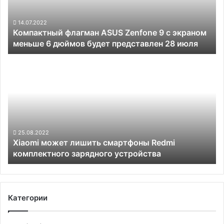
с
экраном
меньше
14.07.2022
Компактный флагман ASUS Zenfone 9 с экраном
6
меньше 6 дюймов будет представлен 28 июля
дюймов
будет
Xiaomi
представлен
может
28
лишить
июля
смартфоны
Redmi
комплектного
зарядного
устройства
25.08.2022
Xiaomi может лишить смартфоны Redmi
комплектного зарядного устройства
Категории