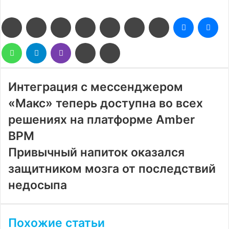
Facebook
Twitter
LinkedIn
Pinterest
Reddit
Вконтакте
Одноклассники
Messenge
Me
WhatsApp
Telegram
Viber
Поделиться
Печатать
через
электронную
почту
Интеграция с мессенджером
«Макс» теперь доступна во всех
решениях на платформе Amber
BPM
Привычный напиток оказался
защитником мозга от последствий
недосыпа
Похожие статьи