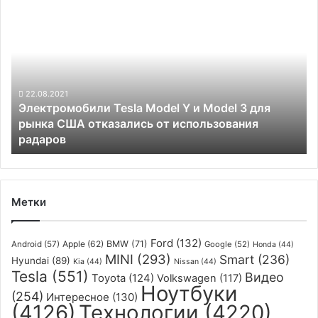
Электромобили
Впервые
Tesla
в
Model
истории
Y
и
Model
3
22.08.2021
Электромобили Tesla Model Y и Model 3 для
для
рынка США отказались от использования
рынка
радаров
США
отказались
от
использования
радаров
Метки
Ford
(132)
Apple
(62)
BMW
(71)
Android
(57)
Google
(52)
Honda
(44)
MINI
(293)
Smart
(236)
Hyundai
(89)
Kia
(44)
Nissan
(44)
Tesla
(551)
Видео
Toyota
(124)
Volkswagen
(117)
Ноутбуки
(254)
Интересное
(130)
(4126)
Технологии
(4220)