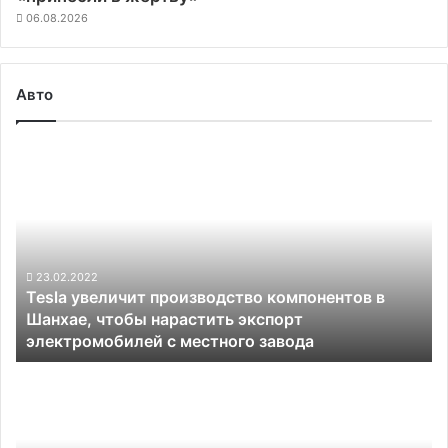
06.08.2026
Авто
Tesla
увеличит
производство
компонентов
в
Шанхае,
чтобы
23.02.2022
Tesla увеличит производство компонентов в
нарастить
Шанхае, чтобы нарастить экспорт
экспорт
электромобилей с местного завода
электромобилей
с
Стартап
местного
Soelect
завода
по
разработке