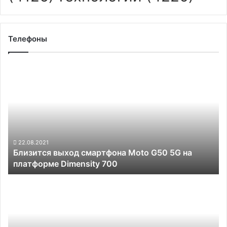
Телефоны
Близится
выход
смартфона
Moto
G50
5G
на
платформе
22.08.2021
Близится выход смартфона Moto G50 5G на
Dimensity
платформе Dimensity 700
700
В
России
растёт
спрос
на