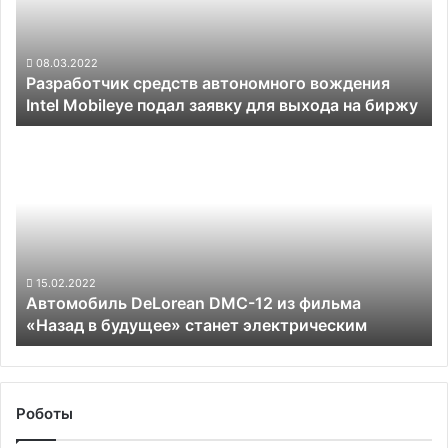
как
Mobileye
и
подал
автомобили
заявку
08.03.2022
с
Разработчик средств автономного вождения
для
ДВС
Intel Mobileye подал заявку для выхода на биржу
выхода
на
Автомобиль
биржу
DeLorean
DMC-
12
из
фильма
«Назад
в
15.02.2022
Автомобиль DeLorean DMC-12 из фильма
будущее»
«Назад в будущее» станет электрическим
станет
электрическим
Роботы