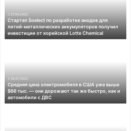
анодов
для
литий-
27.04.2022
Стартап Soelect по разработке анодов для
металлических
литий-металлических аккумуляторов получил
аккумуляторов
инвестиции от корейской Lotte Chemical
получил
инвестиции
Средняя
от
цена
корейской
электромобиля
Lotte
в
Chemical
США
уже
выше
26.07.2022
Средняя цена электромобиля в США уже выше
$66
$66 тыс. — они дорожают так же быстро, как и
тыс.
автомобили с ДВС
—
они
Разработчик
дорожают
средств
так
автономного
же
вождения
быстро,
Intel