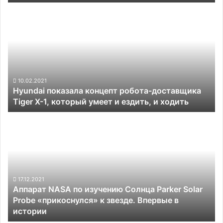
Hyundai
показала
концепт
робота-
доставщика
Tiger
X-
1,
10.02.2021
Hyundai показала концепт робота-доставщика
который
Tiger X-1, который умеет и ездить, и ходить
умеет
и
Аппарат
ездить,
NASA
и
по
ходить
изучению
Солнца
Parker
Solar
17.12.2021
Аппарат NASA по изучению Солнца Parker Solar
Probe
Probe «прикоснулся» к звезде. Впервые в
«прикоснулся»
истории
к
звезде.