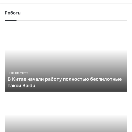
Роботы
В
Китае
начали
работу
полностью
беспилотные
такси
Baidu
10.08.2022
В Китае начали работу полностью беспилотные
такси Baidu
За
прошедший
год
функция
Tesla
Autopilot
стала