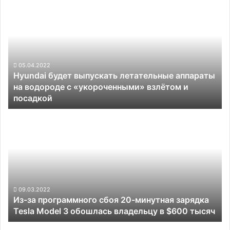
Hyundai
будет
выпускать
летательные
аппараты
на
водороде
05.04.2022
Hyundai будет выпускать летательные аппараты
с
на водороде с «укороченными» взлётом и
«укороченными»
посадкой
взлётом
и
Из-
посадкой
за
программного
сбоя
20-
минутная
зарядка
Tesla
09.03.2022
Из-за программного сбоя 20-минутная зарядка
Model
Tesla Model 3 обошлась владельцу в $600 тысяч
3
обошлась
Arrival