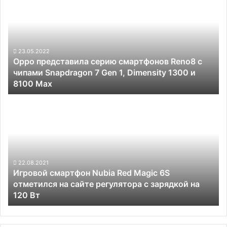
Gen
серию
1
смартфонов
Reno8
с
чипами
23.05.2022
Oppo представила серию смартфонов Reno8 с
Snapdragon
чипами Snapdragon 7 Gen 1, Dimensity 1300 и
7
8100 Max
Gen
1,
Игровой
Dimensity
смартфон
1300
Nubia
и
Red
8100
Magic
Max
6S
отметился
22.08.2021
Игровой смартфон Nubia Red Magic 6S
на
отметился на сайте регулятора с зарядкой на
сайте
120 Вт
регулятора
с
зарядкой
на