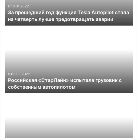
на
18.01.2022
За прошедший год функция Tesla Autopilot стала
четверть
на четверть лучше предотвращать аварии
лучше
предотвращать
Российская
аварии
«СтарЛайн»
испытала
грузовик
с
собственным
автопилотом
03.08.2022
Российская «СтарЛайн» испытала грузовик с
собственным автопилотом
В
России
изобрели
ползающего
робота-
инспектора
для