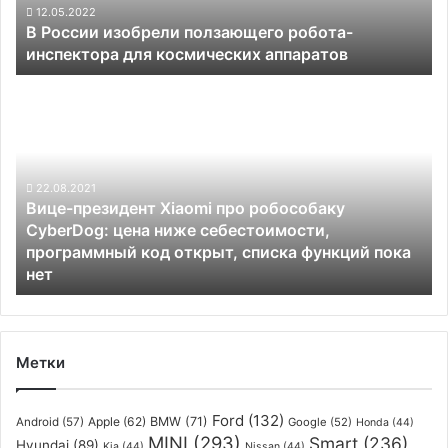
космических
12.05.2022
В России изобрели ползающего робота-
аппаратов
инспектора для космических аппаратов
Вице-
президент
Xiaomi
про
робособаку
CyberDog:
22.08.2021
Вице-президент Xiaomi про робособаку
цена
CyberDog: цена ниже себестоимости,
ниже
программный код открыт, списка функций пока
себестоимости,
нет
программный
код
открыт,
списка
функций
Метки
пока
нет
Ford
(132)
Apple
(62)
BMW
(71)
Android
(57)
Google
(52)
Honda
(44)
MINI
(293)
Smart
(236)
Hyundai
(89)
Kia
(44)
Nissan
(44)