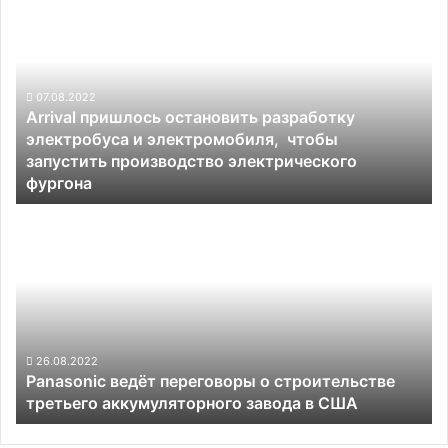
владельцу
пришлось
в
остановить
$600
разработку
тысяч
электробуса
и
07.08.2022
Arrival пришлось остановить разработку
электромобиля,
электробуса и электромобиля, чтобы
чтобы
запустить производство электрического
запустить
фургона
производство
электрического
Panasonic
фургона
ведёт
переговоры
о
строительстве
третьего
аккумуляторного
завода
26.08.2022
Panasonic ведёт переговоры о строительстве
в
третьего аккумуляторного завода в США
США