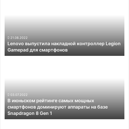
выпустила
высоким
накладной
уровнем
контроллер
брака
Legion
Gamepad
для
смартфонов
21.08.2022
Lenovo выпустила накладной контроллер Legion
Gamepad для смартфонов
В
июньском
рейтинге
самых
мощных
смартфонов
доминируют
03.07.2022
В июньском рейтинге самых мощных
аппараты
смартфонов доминируют аппараты на базе
на
Snapdragon 8 Gen 1
базе
Snapdragon
Oppo
8
представила