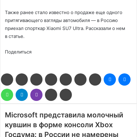
Также ранее стало известно о продаже еще одного
притягивающего взгляды автомобиля — в Россию
приехал спорткар Xiaomi SU7 Ultra. Рассказали о нем
в статье.
Поделиться
Facebook
Twitter
LinkedIn
Pinterest
Reddit
Вконтакте
Одноклассники
Messenge
Me
WhatsApp
Telegram
Viber
Поделиться
Печатать
через
электронную
почту
Microsoft представила молочный
кувшин в форме консоли Xbox
Госдума: в России не намерены