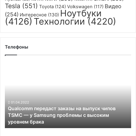
Tesla
(551)
Видео
Toyota
(124)
Volkswagen
(117)
Ноутбуки
(254)
Интересное
(130)
(4126)
Технологии
(4220)
Телефоны
Qualcomm
передаст
заказы
на
выпуск
чипов
TSMC
01.04.2022
Qualcomm передаст заказы на выпуск чипов
—
TSMC — у Samsung проблемы с высоким
у
уровнем брака
Samsung
проблемы
Lenovo
с