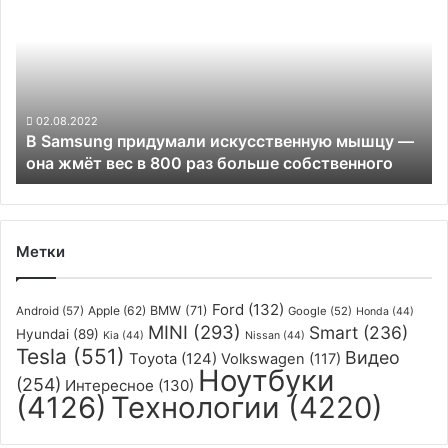
над
придумали
пересечённой
искусственную
местностью
мышцу
—
она
жмёт
02.08.2022
В Samsung придумали искусственную мышцу —
вес
она жмёт вес в 800 раз больше собственного
в
800
раз
больше
собственного
Метки
Ford
(132)
Apple
(62)
BMW
(71)
Android
(57)
Google
(52)
Honda
(44)
MINI
(293)
Smart
(236)
Hyundai
(89)
Kia
(44)
Nissan
(44)
Tesla
(551)
Видео
Toyota
(124)
Volkswagen
(117)
Ноутбуки
(254)
Интересное
(130)
(4126)
Технологии
(4220)