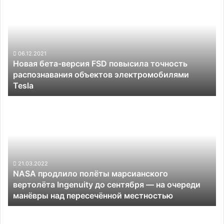
бета-
версия
FSD
повысила
точность
распознавания
06.12.2021
Новая бета-версия FSD повысила точность
объектов
распознавания объектов электромобилями
электромобилями
Tesla
Tesla
NASA
продлило
полёты
марсианского
вертолёта
Ingenuity
до
21.03.2022
NASA продлило полёты марсианского
сентября
вертолёта Ingenuity до сентября — на очереди
—
манёвры над пересечённой местностью
на
очереди
В
манёвры
Samsung