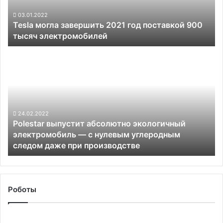
900
тысяч
03.01.2022
Tesla могла завершить 2021 год поставкой 900
электромобилей
тысяч электромобилей
Polestar
выпустит
абсолютно
экологичный
электромобиль —
с
нулевым
24.02.2022
Polestar выпустит абсолютно экологичный
углеродным
электромобиль — с нулевым углеродным
следом
следом даже при производстве
даже
при
производстве
Роботы
Segway