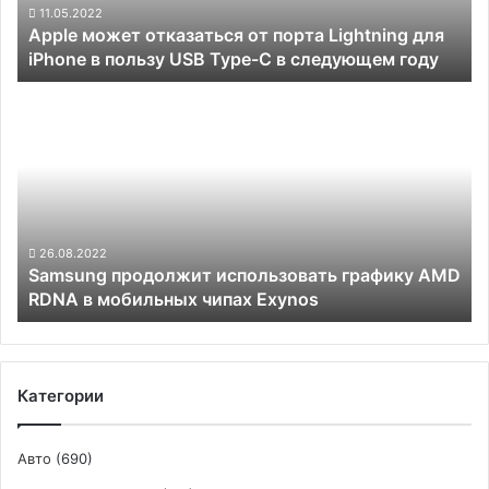
iPhone
11.05.2022
Apple может отказаться от порта Lightning для
в
iPhone в пользу USB Type-C в следующем году
пользу
USB
Samsung
Type-
продолжит
C
использовать
в
графику
следующем
AMD
году
RDNA
в
мобильных
26.08.2022
Samsung продолжит использовать графику AMD
чипах
RDNA в мобильных чипах Exynos
Exynos
Категории
Авто
(690)