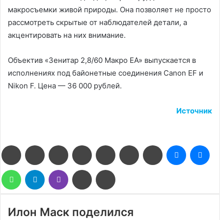
макросъемки живой природы. Она позволяет не просто
рассмотреть скрытые от наблюдателей детали, а
акцентировать на них внимание.
Объектив «Зенитар 2,8/60 Макро EA» выпускается в
исполнениях под байонетные соединения Canon EF и
Nikon F. Цена — 36 000 рублей.
Источник
Facebook
Twitter
LinkedIn
Pinterest
Reddit
Вконтакте
Одноклассники
Messenge
Me
WhatsApp
Telegram
Viber
Поделиться
Печатать
через
электронную
почту
Илон Маск поделился