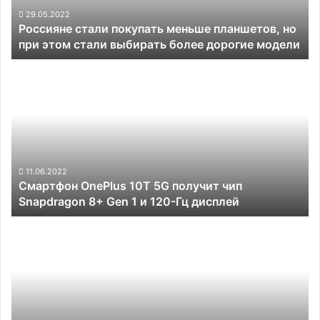
этом
29.05.2022
Россияне стали покупать меньше планшетов, но
стали
при этом стали выбирать более дорогие модели
выбирать
более
Смартфон
дорогие
OnePlus
модели
10T
5G
получит
чип
Snapdragon
8+
11.06.2022
Смартфон OnePlus 10T 5G получит чип
Gen
Snapdragon 8+ Gen 1 и 120-Гц дисплей
1
и
Apple
120-
может
Гц
отказаться
дисплей
от
порта
Lightning
для