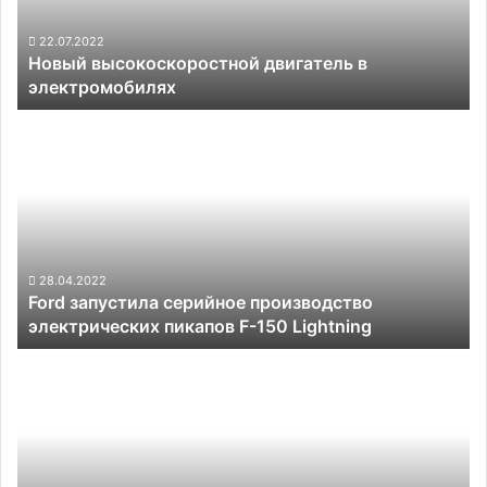
22.07.2022
Новый высокоскоростной двигатель в
электромобилях
Ford
запустила
серийное
производство
электрических
пикапов
F-
150
28.04.2022
Ford запустила серийное производство
Lightning
электрических пикапов F-150 Lightning
Tesla
могла
завершить
2021
год
поставкой