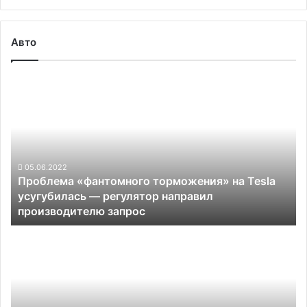
Авто
Проблема
«фантомного
торможения»
на
Tesla
усугубилась
—
05.06.2022
Проблема «фантомного торможения» на Tesla
регулятор
усугубилась — регулятор направил
направил
производителю запрос
производителю
запрос
Новый
высокоскоростной
двигатель
в
электромобилях