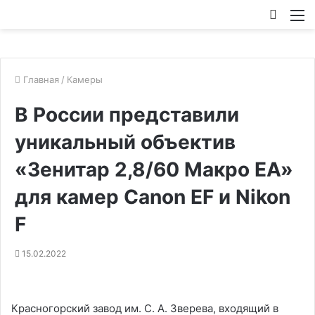
Искат
М
Главная
/
Камеры
В России представили
уникальный объектив
«Зенитар 2,8/60 Макро EA»
для камер Canon EF и Nikon
F
15.02.2022
Красногорский завод им. С. А. Зверева, входящий в