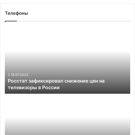
Телефоны
Росстат
зафиксировал
снижение
цен
на
телевизоры
в
России
18.07.2022
Росстат зафиксировал снижение цен на
телевизоры в России
Россияне
стали
покупать
меньше
планшетов,
но
при