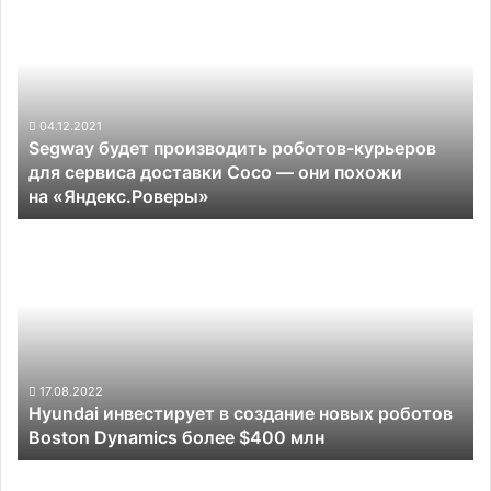
будет
производить
роботов-
курьеров
для
сервиса
04.12.2021
Segway будет производить роботов-курьеров
доставки Coco —
для сервиса доставки Coco — они похожи
они
на «Яндекс.Роверы»
похожи
на «Яндекс.Роверы»
Hyundai
инвестирует
в
создание
новых
роботов
Boston
Dynamics
17.08.2022
Hyundai инвестирует в создание новых роботов
более
Boston Dynamics более $400 млн
$400
млн
Новая