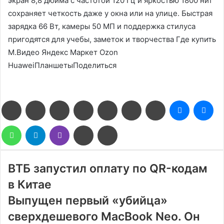
экран 8,8 дюйма с частотой 120 Гц и яркостью 1800 нит
сохраняет четкость даже у окна или на улице. Быстрая
зарядка 66 Вт, камеры 50 МП и поддержка стилуса
пригодятся для учебы, заметок и творчества Где купить
М.Видео Яндекс Маркет Ozon
HuaweiПланшетыПоделиться
Facebook
Twitter
LinkedIn
Pinterest
Reddit
Вконтакте
Одноклассники
Messenge
Me
WhatsApp
Telegram
Viber
Поделиться
Печатать
через
электронную
почту
ВТБ запустил оплату по QR-кодам
в Китае
Выпущен первый «убийца»
сверхдешевого MacBook Neo. Он