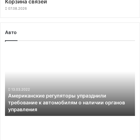
Корзина связей
07.08.2026
Авто
Американские
регуляторы
упразднили
требование
к
автомобилям
о
13.03.2022
Американские регуляторы упразднили
наличии
требование к автомобилям о наличии органов
органов
управления
управления
Игры
из
Steam
скоро