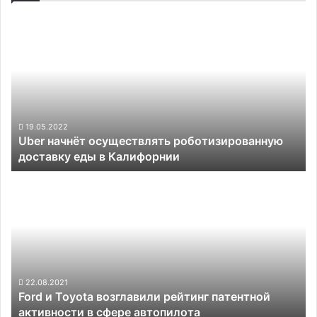
Uber
начнёт
осуществлять
роботизированную
доставку
еды
в
Калифорнии
19.05.2022
Uber начнёт осуществлять роботизированную
доставку еды в Калифорнии
Ford
и
Toyota
возглавили
рейтинг
патентной
активности
в
22.08.2021
Ford и Toyota возглавили рейтинг патентной
сфере
активности в сфере автопилота
автопилота