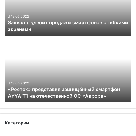
гибкими
экранами
18.06.2022
Samsung удвоит продажи смартфонов с гибкими
экранами
«Ростех»
представил
защищённый
смартфон
AYYA
T1
на
отечественной
19.03.2022
«Ростех» представил защищённый смартфон
ОС
AYYA T1 на отечественной ОС «Аврора»
«Аврора»
Категории