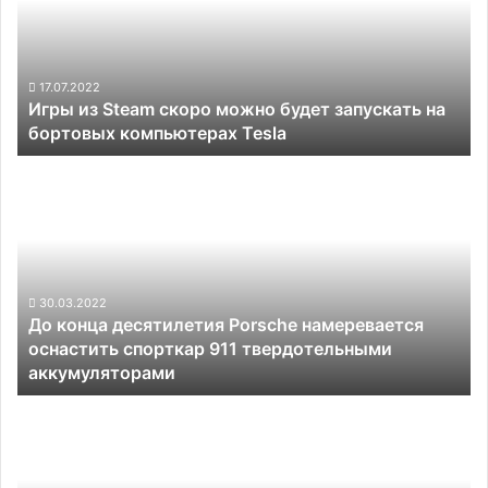
можно
будет
запускать
на
17.07.2022
Игры из Steam скоро можно будет запускать на
бортовых
бортовых компьютерах Tesla
компьютерах
Tesla
До
конца
десятилетия
Porsche
намеревается
оснастить
спорткар
30.03.2022
До конца десятилетия Porsche намеревается
911
оснастить спорткар 911 твердотельными
твердотельными
аккумуляторами
аккумуляторами
В
Германии
стартовали
массовые