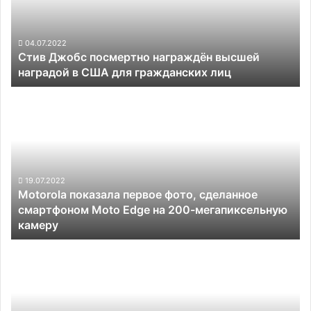
наградой
в
США
04.07.2022
Стив Джобс посмертно награждён высшей
для
наградой в США для гражданских лиц
гражданских
лиц
Motorola
показала
первое
фото,
сделанное
смартфоном
Moto
19.07.2022
Motorola показала первое фото, сделанное
Edge
смартфоном Moto Edge на 200-мегапиксельную
на
камеру
200-
мегапиксельную
Samsung
камеру
удвоит
продажи
смартфонов
с