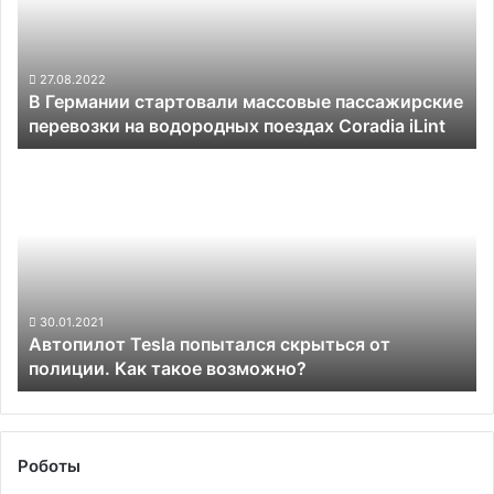
пассажирские
перевозки
на
водородных
27.08.2022
В Германии стартовали массовые пассажирские
поездах
перевозки на водородных поездах Coradia iLint
Coradia
iLint
Автопилот
Tesla
попытался
скрыться
от
полиции.
Как
такое
30.01.2021
Автопилот Tesla попытался скрыться от
возможно?
полиции. Как такое возможно?
Роботы