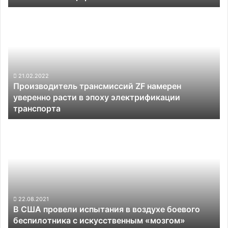
Производитель
трансмиссий
ZF
намерен
уверенно
расти
в
21.02.2022
Производитель трансмиссий ZF намерен
эпоху
уверенно расти в эпоху электрификации
электрификации
транспорта
транспорта
В
США
провели
испытания
в
воздухе
боевого
беспилотника
22.08.2021
В США провели испытания в воздухе боевого
с
беспилотника с искусственным «мозгом»
искусственным