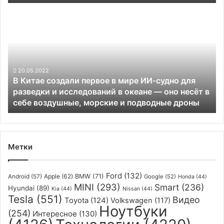
«мозгом»
В
Китае
создали
первое
в
мире
ИИ-
20.05.2022
В Китае создали первое в мире ИИ-судно для
судно
разведки и исследований в океане — оно несёт в
для
себе воздушные, морские и подводные дроны
разведки
и
исследований
в
океане
Метки
—
оно
Ford
(132)
несёт
Apple
(62)
BMW
(71)
Android
(57)
Google
(52)
Honda
(44)
MINI
(293)
в
Smart
(236)
Hyundai
(89)
Kia
(44)
Nissan
(44)
себе
Tesla
(551)
Видео
Toyota
(124)
Volkswagen
(117)
Ноутбуки
воздушные,
(254)
Интересное
(130)
морские